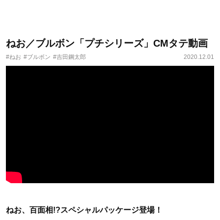
ねお／ブルボン「プチシリーズ」CMタテ動画
#ねお
#ブルボン
#吉田鋼太郎
2020.12.01
ねお、百面相!?スペシャルパッケージ登場！