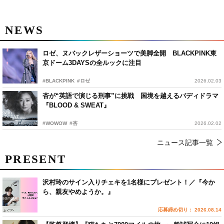
NEWS
ロゼ、ヌバックレザーショーツで美脚全開 BLACKPINK東
京ドーム3DAYSの全ルックに注目
#BLACKPINK
#ロゼ
2026.02.03
杏が“英語で演じる刑事”に挑戦 国境を越えるバディドラマ
『BLOOD & SWEAT』
#WOWOW
#杏
2026.02.02
ニュース記事一覧
PRESENT
沢村玲のサイン入りチェキを1名様にプレゼント！／『今か
ら、親友やめようか。』
応募締め切り： 2026.08.14