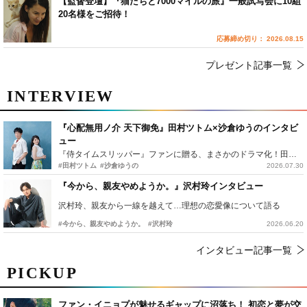
【監督登壇】『猫たちと7000マイルの旅』一般試写会に10組
20名様をご招待！
応募締め切り： 2026.08.15
プレゼント記事一覧
INTERVIEW
『心配無用ノ介 天下御免』田村ツトム×沙倉ゆうのインタビ
ュー
『侍タイムスリッパー』ファンに贈る、まさかのドラマ化！田村ツトム×沙倉ゆうのが語る『心配無用ノ介』撮影秘話
#田村ツトム
#沙倉ゆうの
2026.07.30
『今から、親友やめようか。』沢村玲インタビュー
沢村玲、親友から一線を越えて…理想の恋愛像について語る
#今から、親友やめようか。
#沢村玲
2026.06.20
インタビュー記事一覧
PICKUP
ファン・イニョプが魅せるギャップに沼落ち！ 初恋と夢が交