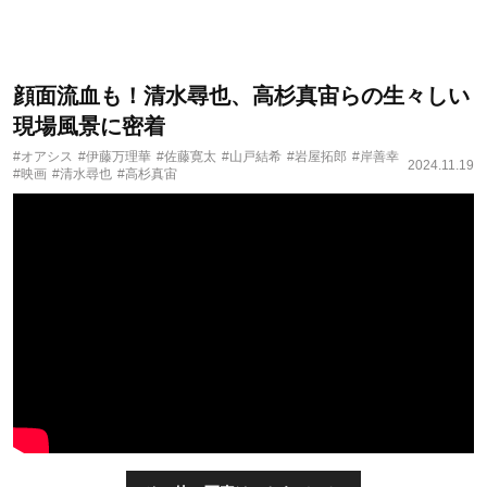
顔面流血も！清水尋也、高杉真宙らの生々しい
現場風景に密着
#オアシス
#伊藤万理華
#佐藤寛太
#山戸結希
#岩屋拓郎
#岸善幸
2024.11.19
#映画
#清水尋也
#高杉真宙