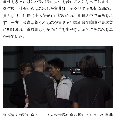
事件をきっかけにバラバラに人生を歩むことになってしまう。
数年後、社会からはみ出した富井は、ヤクザである菅原組の組
員となり、組長（小木茂光）に認められ、組員の中で頭角を現
す。一方、金森は荒くれものが集まる犯罪組織で喧嘩や裏稼業
に明け暮れ、菅原組もうかつに手を出せないほどにその名を轟
かせていた。
道が違えば殺し合う——そんな世界に身を投じてしまった富井