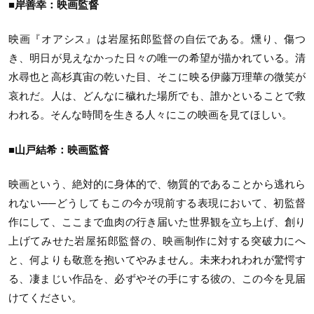
■岸善幸：映画監督
映画『オアシス』は岩屋拓郎監督の自伝である。燻り、傷つ
き、明日が見えなかった日々の唯一の希望が描かれている。清
水尋也と高杉真宙の乾いた目、そこに映る伊藤万理華の微笑が
哀れだ。人は、どんなに穢れた場所でも、誰かといることで救
われる。そんな時間を生きる人々にこの映画を見てほしい。
■山戸結希：映画監督
映画という、絶対的に身体的で、物質的であることから逃れら
れない──どうしてもこの今が現前する表現において、初監督
作にして、ここまで血肉の行き届いた世界観を立ち上げ、創り
上げてみせた岩屋拓郎監督の、映画制作に対する突破力にへ
と、何よりも敬意を抱いてやみません。未来われわれが驚愕す
る、凄まじい作品を、必ずやその手にする彼の、この今を見届
けてください。