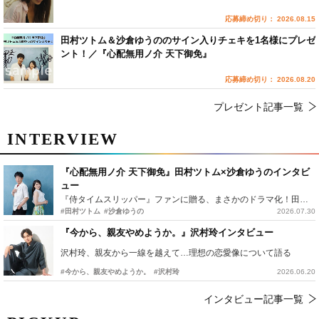
応募締め切り： 2026.08.15
田村ツトム＆沙倉ゆうののサイン入りチェキを1名様にプレゼ
ント！／『心配無用ノ介 天下御免』
応募締め切り： 2026.08.20
プレゼント記事一覧
INTERVIEW
『心配無用ノ介 天下御免』田村ツトム×沙倉ゆうのインタビ
ュー
『侍タイムスリッパー』ファンに贈る、まさかのドラマ化！田村ツトム×沙倉ゆうのが語る『心配無用ノ介』撮影秘話
#田村ツトム
#沙倉ゆうの
2026.07.30
『今から、親友やめようか。』沢村玲インタビュー
沢村玲、親友から一線を越えて…理想の恋愛像について語る
#今から、親友やめようか。
#沢村玲
2026.06.20
インタビュー記事一覧