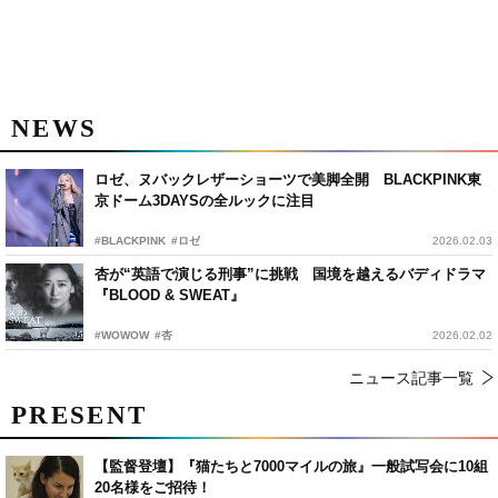
NEWS
ロゼ、ヌバックレザーショーツで美脚全開 BLACKPINK東
京ドーム3DAYSの全ルックに注目
#BLACKPINK
#ロゼ
2026.02.03
杏が“英語で演じる刑事”に挑戦 国境を越えるバディドラマ
『BLOOD & SWEAT』
#WOWOW
#杏
2026.02.02
ニュース記事一覧
PRESENT
【監督登壇】『猫たちと7000マイルの旅』一般試写会に10組
20名様をご招待！