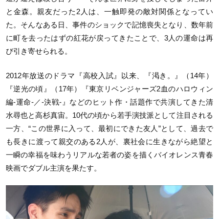
と金森。親友だった2人は、一触即発の敵対関係となってい
た。そんなある日、事件のショックで記憶喪失となり、数年前
に町を去ったはずの紅花が戻ってきたことで、3人の運命は再
び引き寄せられる。
2012年放送のドラマ『高校入試』以来、『渇き。』（14年）
『逆光の頃』（17年）『東京リベンジャーズ2血のハロウィン
編-運命-／-決戦-』などのヒット作・話題作で共演してきた清
水尋也と高杉真宙。10代の頃から若手演技派として注目される
一方、“この世界に入って、最初にできた友人”として、過去で
も長きに渡って親交のある2人が、裏社会に生きながら絶望と
一瞬の幸福を味わうリアルな若者の姿を描くバイオレンス青春
映画でダブル主演を果たす。