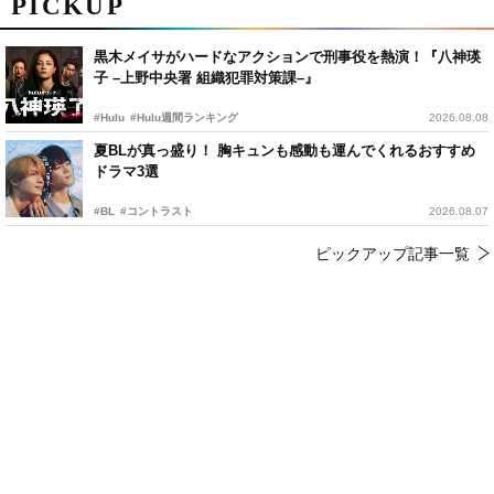
PICKUP
黒木メイサがハードなアクションで刑事役を熱演！『八神瑛
子 –上野中央署 組織犯罪対策課–』
#Hulu
#Hulu週間ランキング
2026.08.08
夏BLが真っ盛り！ 胸キュンも感動も運んでくれるおすすめ
ドラマ3選
#BL
#コントラスト
2026.08.07
ピックアップ記事一覧