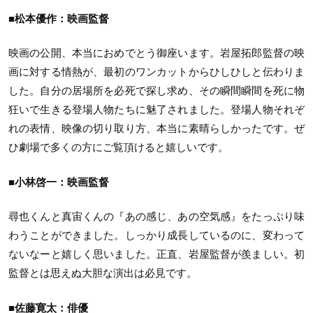
■松本優作：映画監督
映画の公開、本当におめでとう御座います。岩屋拓郎監督の映
画に対する情熱が、最初のワンカットからひしひしと伝わりま
した。自分の居場所を必死で探し求め、その瞬間瞬間を死に物
狂いで生きる登場人物たちに魅了されました。登場人物それぞ
れの表情、映像の切り取り方、本当に素晴らしかったです。ぜ
ひ劇場で多くの方にご覧頂けると嬉しいです。
■小林啓一：映画監督
尋也くんと真宙くんの『あの感じ、あの空気感』をたっぷり味
わうことができました。しっかり成長しているのに、変わって
ないなーと嬉しく思いました。正直、岩屋監督が羨ましい。初
監督とは思えぬ大胆な演出は必見です。
■佐藤寛太：俳優