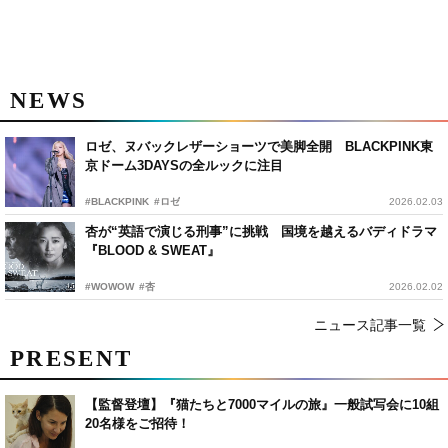
NEWS
ロゼ、ヌバックレザーショーツで美脚全開 BLACKPINK東
京ドーム3DAYSの全ルックに注目
#BLACKPINK
#ロゼ
2026.02.03
杏が“英語で演じる刑事”に挑戦 国境を越えるバディドラマ
『BLOOD & SWEAT』
#WOWOW
#杏
2026.02.02
ニュース記事一覧
PRESENT
【監督登壇】『猫たちと7000マイルの旅』一般試写会に10組
20名様をご招待！