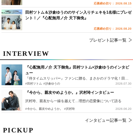
応募締め切り： 2026.08.15
田村ツトム＆沙倉ゆうののサイン入りチェキを1名様にプレゼ
ント！／『心配無用ノ介 天下御免』
応募締め切り： 2026.08.20
プレゼント記事一覧
INTERVIEW
『心配無用ノ介 天下御免』田村ツトム×沙倉ゆうのインタビ
ュー
『侍タイムスリッパー』ファンに贈る、まさかのドラマ化！田村ツトム×沙倉ゆうのが語る『心配無用ノ介』撮影秘話
#田村ツトム
#沙倉ゆうの
2026.07.30
『今から、親友やめようか。』沢村玲インタビュー
沢村玲、親友から一線を越えて…理想の恋愛像について語る
#今から、親友やめようか。
#沢村玲
2026.06.20
インタビュー記事一覧
PICKUP