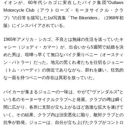
イオンが、60年代シカゴに実在したバイク集団”Outlaws
Motorcycle Club（アウトローズ・モータサイクル・クラ
ブ）”の日常を描写した1st写真集「The Bikeriders」（1968年初
版）にインスパイアされている。
1965年アメリカ・シカゴ。不良とは無縁の生活を送っていたキ
ャシー（ジョディ・カマー）が、出会いから5週間で結婚を決
めた男は、喧嘩っ早くて無口なバイク乗りベニー（オースティ
ン・バトラー）だった。地元の荒くれ者たちを仕切るジョニー
（トム・ハーディ）の側近でありながら、群れを嫌い、狂気的
な一面を持つベニーの存在は異彩を放っていた。
バイカーが集まるジョニーの一味は、やがて“ヴァンダルズ”と
いう名のモーターサイクルクラブへと発展。クラブの噂は瞬く
間に広がり、各所に支部が立ち上がるほど急激な拡大を遂げて
いく。その結果、クラブ内は治安悪化に陥り、敵対クラブとの
抗争が勃発。ジョニーは、自分が立ち上げたクラブがコントロ