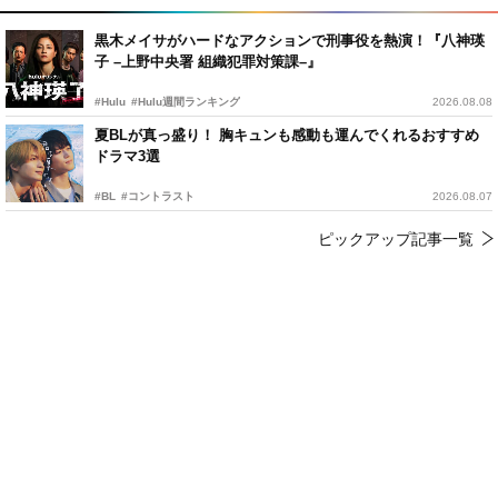
黒木メイサがハードなアクションで刑事役を熱演！『八神瑛
子 –上野中央署 組織犯罪対策課–』
#Hulu
#Hulu週間ランキング
2026.08.08
夏BLが真っ盛り！ 胸キュンも感動も運んでくれるおすすめ
ドラマ3選
#BL
#コントラスト
2026.08.07
ピックアップ記事一覧