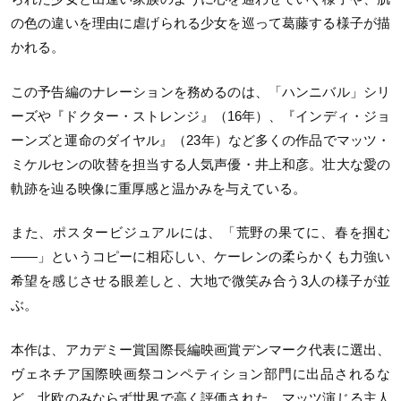
の色の違いを理由に虐げられる少女を巡って葛藤する様子が描
かれる。
この予告編のナレーションを務めるのは、「ハンニバル」シリ
ーズや『ドクター・ストレンジ』（16年）、『インディ・ジョ
ーンズと運命のダイヤル』（23年）など多くの作品でマッツ・
ミケルセンの吹替を担当する人気声優・井上和彦。壮大な愛の
軌跡を辿る映像に重厚感と温かみを与えている。
また、ポスタービジュアルには、「荒野の果てに、春を掴む
——」というコピーに相応しい、ケーレンの柔らかくも力強い
希望を感じさせる眼差しと、大地で微笑み合う3人の様子が並
ぶ。
本作は、アカデミー賞国際長編映画賞デンマーク代表に選出、
ヴェネチア国際映画祭コンペティション部門に出品されるな
ど、北欧のみならず世界で高く評価された。マッツ演じる主人