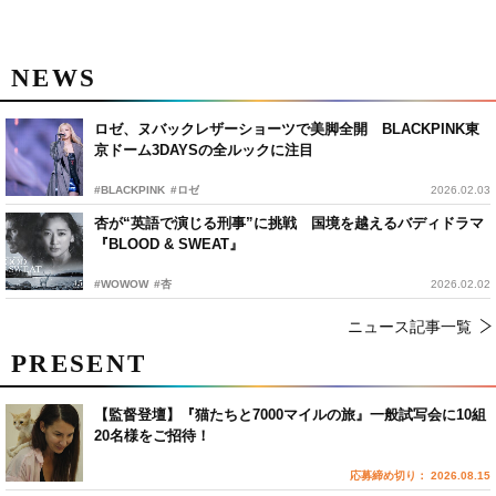
NEWS
ロゼ、ヌバックレザーショーツで美脚全開 BLACKPINK東
京ドーム3DAYSの全ルックに注目
#BLACKPINK
#ロゼ
2026.02.03
杏が“英語で演じる刑事”に挑戦 国境を越えるバディドラマ
『BLOOD & SWEAT』
#WOWOW
#杏
2026.02.02
ニュース記事一覧
PRESENT
【監督登壇】『猫たちと7000マイルの旅』一般試写会に10組
20名様をご招待！
応募締め切り： 2026.08.15