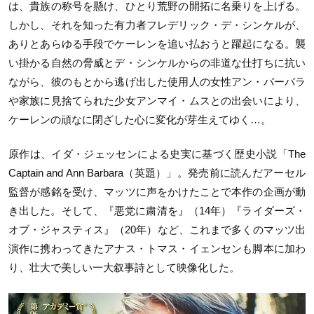
は、貴族の称号を懸け、ひとり荒野の開拓に名乗りを上げる。
しかし、それを知った有力者フレデリック・デ・シンケルが、
ありとあらゆる手段でケーレンを追い払おうと躍起になる。襲
い掛かる自然の脅威とデ・シンケルからの非道な仕打ちに抗い
ながら、彼のもとから逃げ出した使用人の女性アン・バーバラ
や家族に見捨てられた少女アンマイ・ムスとの出会いにより、
ケーレンの頑なに閉ざした心に変化が芽生えてゆく…。
原作は、イダ・ジェッセンによる史実に基づく歴史小説「The
Captain and Ann Barbara（英題）」。発売前に読んだアーセル
監督が感銘を受け、マッツに声をかけたことで本作の企画が動
き出した。そして、『悪党に粛清を』（14年）『ライダーズ・
オブ・ジャスティス』（20年）など、これまで多くのマッツ出
演作に携わってきたアナス・トマス・イェンセンも脚本に加わ
り、壮大で美しい一大叙事詩として映像化した。