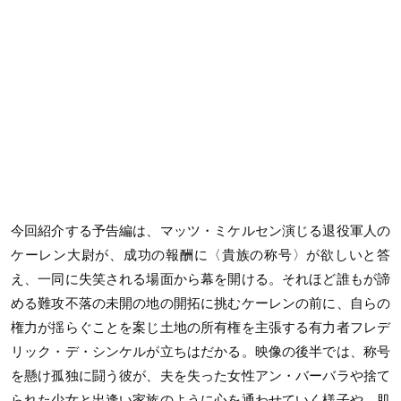
今回紹介する予告編は、マッツ・ミケルセン演じる退役軍人の
ケーレン大尉が、成功の報酬に〈貴族の称号〉が欲しいと答
え、一同に失笑される場面から幕を開ける。それほど誰もが諦
める難攻不落の未開の地の開拓に挑むケーレンの前に、自らの
権力が揺らぐことを案じ土地の所有権を主張する有力者フレデ
リック・デ・シンケルが立ちはだかる。映像の後半では、称号
を懸け孤独に闘う彼が、夫を失った女性アン・バーバラや捨て
られた少女と出逢い家族のように心を通わせていく様子や、肌