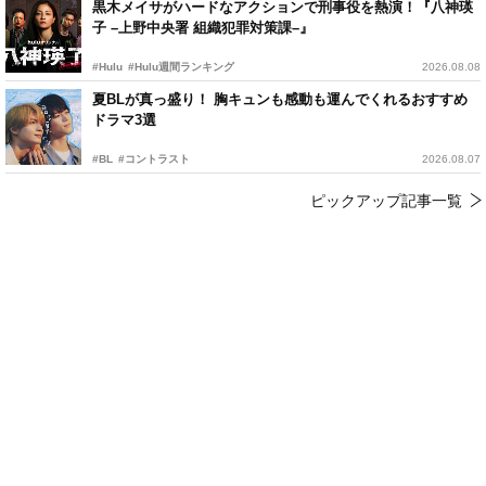
黒木メイサがハードなアクションで刑事役を熱演！『八神瑛
子 –上野中央署 組織犯罪対策課–』
#Hulu
#Hulu週間ランキング
2026.08.08
夏BLが真っ盛り！ 胸キュンも感動も運んでくれるおすすめ
ドラマ3選
#BL
#コントラスト
2026.08.07
ピックアップ記事一覧