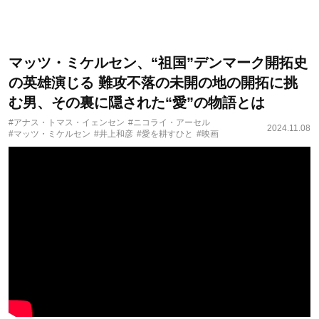
マッツ・ミケルセン、“祖国”デンマーク開拓史
の英雄演じる 難攻不落の未開の地の開拓に挑
む男、その裏に隠された“愛”の物語とは
#アナス・トマス・イェンセン
#ニコライ・アーセル
2024.11.08
#マッツ・ミケルセン
#井上和彦
#愛を耕すひと
#映画