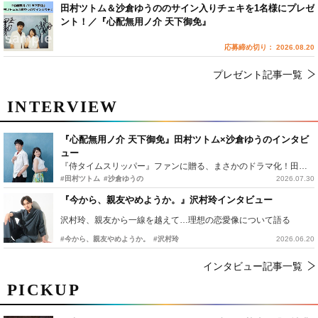
田村ツトム＆沙倉ゆうののサイン入りチェキを1名様にプレゼ
ント！／『心配無用ノ介 天下御免』
応募締め切り： 2026.08.20
プレゼント記事一覧
INTERVIEW
『心配無用ノ介 天下御免』田村ツトム×沙倉ゆうのインタビ
ュー
『侍タイムスリッパー』ファンに贈る、まさかのドラマ化！田村ツトム×沙倉ゆうのが語る『心配無用ノ介』撮影秘話
#田村ツトム
#沙倉ゆうの
2026.07.30
『今から、親友やめようか。』沢村玲インタビュー
沢村玲、親友から一線を越えて…理想の恋愛像について語る
#今から、親友やめようか。
#沢村玲
2026.06.20
インタビュー記事一覧
PICKUP