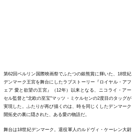
第62回ベルリン国際映画祭でふたつの銀熊賞に輝いた、18世紀
デンマーク王宮を舞台にしたラブストーリー『ロイヤル・アフ
ェア 愛と欲望の王宮』（12年）以来となる、ニコライ・アー
セル監督と“北欧の至宝”マッツ・ミケルセンの2度目のタッグが
実現した。ふたりが再び描くのは、時を同じくしたデンマーク
開拓史の裏に隠された、ある愛の物語だ。
舞台は18世紀デンマーク。退役軍人のルドヴィ・ケーレン大尉