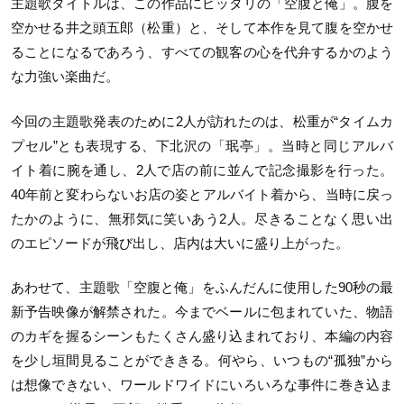
主題歌タイトルは、この作品にピッタリの「空腹と俺」。腹を
空かせる井之頭五郎（松重）と、そして本作を見て腹を空かせ
ることになるであろう、すべての観客の心を代弁するかのよう
な力強い楽曲だ。
今回の主題歌発表のために2人が訪れたのは、松重が“タイムカ
プセル”とも表現する、下北沢の「珉亭」。当時と同じアルバ
イト着に腕を通し、2人で店の前に並んで記念撮影を行った。
40年前と変わらないお店の姿とアルバイト着から、当時に戻っ
たかのように、無邪気に笑いあう2人。尽きることなく思い出
のエピソードが飛び出し、店内は大いに盛り上がった。
あわせて、主題歌「空腹と俺」をふんだんに使用した90秒の最
新予告映像が解禁された。今までベールに包まれていた、物語
のカギを握るシーンもたくさん盛り込まれており、本編の内容
を少し垣間見ることができきる。何やら、いつもの“孤独”から
は想像できない、ワールドワイドにいろいろな事件に巻き込ま