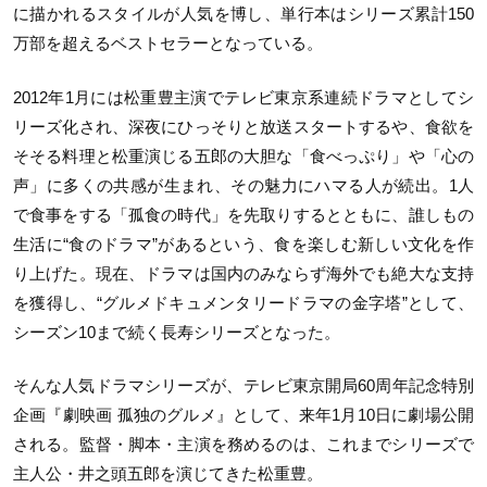
に描かれるスタイルが人気を博し、単行本はシリーズ累計150
万部を超えるベストセラーとなっている。
2012年1月には松重豊主演でテレビ東京系連続ドラマとしてシ
リーズ化され、深夜にひっそりと放送スタートするや、食欲を
そそる料理と松重演じる五郎の大胆な「食べっぷり」や「心の
声」に多くの共感が生まれ、その魅力にハマる人が続出。1人
で食事をする「孤食の時代」を先取りするとともに、誰しもの
生活に“食のドラマ”があるという、食を楽しむ新しい文化を作
り上げた。現在、ドラマは国内のみならず海外でも絶大な支持
を獲得し、“グルメドキュメンタリードラマの金字塔”として、
シーズン10まで続く長寿シリーズとなった。
そんな人気ドラマシリーズが、テレビ東京開局60周年記念特別
企画『劇映画 孤独のグルメ』として、来年1月10日に劇場公開
される。監督・脚本・主演を務めるのは、これまでシリーズで
主人公・井之頭五郎を演じてきた松重豊。