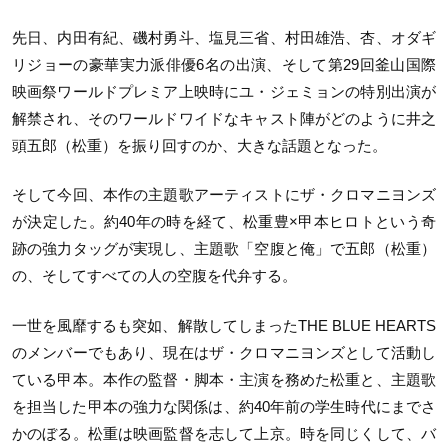
先日、内田有紀、磯村勇斗、塩見三省、村田雄浩、杏、オダギ
リジョーの豪華実力派俳優6名の出演、そして第29回釜山国際
映画祭ワールドプレミア上映時にユ・ジェミョンの特別出演が
解禁され、そのワールドワイドなキャスト陣がどのように井之
頭五郎（松重）を振り回すのか、大きな話題となった。
そして今回、本作の主題歌アーティストにザ・クロマニヨンズ
が決定した。約40年の時を経て、松重豊×甲本ヒロトという奇
跡の強力タッグが実現し、主題歌「空腹と俺」で五郎（松重）
の、そしてすべての人の空腹を代弁する。
一世を風靡するも突如、解散してしまったTHE BLUE HEARTS
のメンバーでもあり、現在はザ・クロマニヨンズとして活動し
ている甲本。本作の監督・脚本・主演を務めた松重と、主題歌
を担当した甲本の強力な関係は、約40年前の学生時代にまでさ
かのぼる。松重は映画監督を志して上京。時を同じくして、バ