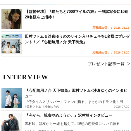
【監督登壇】『猫たちと7000マイルの旅』一般試写会に10組
20名様をご招待！
応募締め切り： 2026.08.15
田村ツトム＆沙倉ゆうののサイン入りチェキを1名様にプレゼ
ント！／『心配無用ノ介 天下御免』
応募締め切り： 2026.08.20
プレゼント記事一覧
INTERVIEW
『心配無用ノ介 天下御免』田村ツトム×沙倉ゆうのインタビ
ュー
『侍タイムスリッパー』ファンに贈る、まさかのドラマ化！田村ツトム×沙倉ゆうのが語る『心配無用ノ介』撮影秘話
#田村ツトム
#沙倉ゆうの
2026.07.30
『今から、親友やめようか。』沢村玲インタビュー
沢村玲、親友から一線を越えて…理想の恋愛像について語る