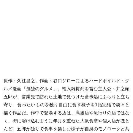
原作：久住昌之、作画：谷口ジローによるハードボイルド・グ
ルメ漫画「孤独のグルメ」。輸入雑貨商を営む主人公・井之頭
五郎が、営業先で訪れた土地で見つけた食事処にふらりと立ち
寄り、食べたいものを独り自由に食す様子を1話完結で淡々と
描く作品だ。作中で登場する店は、高級店や流行りの店ではな
く、街に溶け込むように年月を重ねた大衆食堂や個人店がほと
んど。五郎が独りで食事を楽しむ様子が自身のモノローグと共