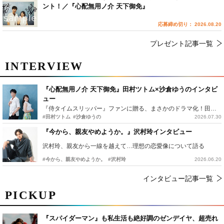
ント！／『心配無用ノ介 天下御免』
応募締め切り： 2026.08.20
プレゼント記事一覧
INTERVIEW
『心配無用ノ介 天下御免』田村ツトム×沙倉ゆうのインタビ
ュー
『侍タイムスリッパー』ファンに贈る、まさかのドラマ化！田村ツトム×沙倉ゆうのが語る『心配無用ノ介』撮影秘話
#田村ツトム
#沙倉ゆうの
2026.07.30
『今から、親友やめようか。』沢村玲インタビュー
沢村玲、親友から一線を越えて…理想の恋愛像について語る
#今から、親友やめようか。
#沢村玲
2026.06.20
インタビュー記事一覧
PICKUP
『スパイダーマン』も私生活も絶好調のゼンデイヤ、超売れ