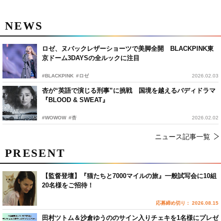
NEWS
ロゼ、ヌバックレザーショーツで美脚全開 BLACKPINK東
京ドーム3DAYSの全ルックに注目
#BLACKPINK
#ロゼ
2026.02.03
杏が“英語で演じる刑事”に挑戦 国境を越えるバディドラマ
『BLOOD & SWEAT』
#WOWOW
#杏
2026.02.02
ニュース記事一覧
PRESENT
【監督登壇】『猫たちと7000マイルの旅』一般試写会に10組
20名様をご招待！
応募締め切り： 2026.08.15
田村ツトム＆沙倉ゆうののサイン入りチェキを1名様にプレゼ