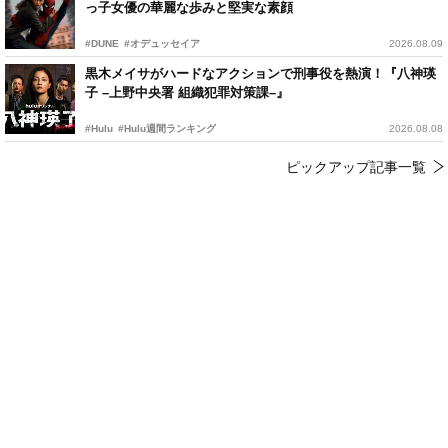
っ子女優の華麗な歩みと堅実な素顔
#DUNE
#オデュッセイア
2026.08.09
黒木メイサがハードなアクションで刑事役を熱演！『八神瑛
子 –上野中央署 組織犯罪対策課–』
#Hulu
#Hulu週間ランキング
2026.08.08
ピックアップ記事一覧