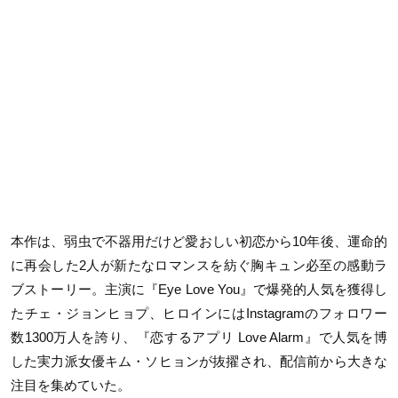
本作は、弱虫で不器用だけど愛おしい初恋から10年後、運命的
に再会した2人が新たなロマンスを紡ぐ胸キュン必至の感動ラ
ブストーリー。主演に『Eye Love You』で爆発的人気を獲得し
たチェ・ジョンヒョプ、ヒロインにはInstagramのフォロワー
数1300万人を誇り、『恋するアプリ Love Alarm』で人気を博
した実力派女優キム・ソヒョンが抜擢され、配信前から大きな
注目を集めていた。