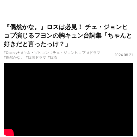
『偶然かな。』ロスは必見！ チェ・ジョンヒ
ョプ演じるフヨンの胸キュン台詞集「ちゃんと
好きだと言ったっけ？」
#Disney+
#キム・ソヒョン
#チェ・ジョンヒョプ
#ドラマ
2024.08.21
#偶然かな。
#韓国ドラマ
#韓流