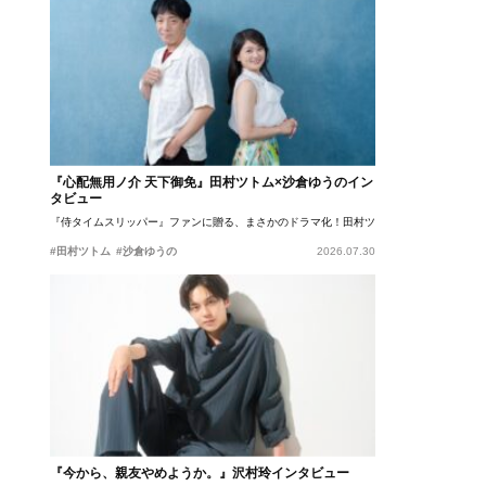
『心配無用ノ介 天下御免』田村ツトム×沙倉ゆうのイン
タビュー
『侍タイムスリッパー』ファンに贈る、まさかのドラマ化！田村ツトム×沙倉ゆうのが語
#田村ツトム
#沙倉ゆうの
2026.07.30
『今から、親友やめようか。』沢村玲インタビュー