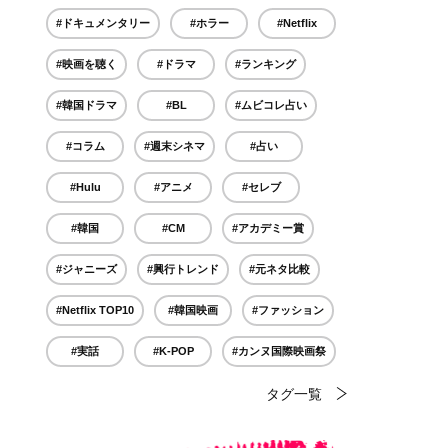
#ドキュメンタリー
#ホラー
#Netflix
#映画を聴く
#ドラマ
#ランキング
#韓国ドラマ
#BL
#ムビコレ占い
#コラム
#週末シネマ
#占い
#Hulu
#アニメ
#セレブ
#韓国
#CM
#アカデミー賞
#ジャニーズ
#興行トレンド
#元ネタ比較
#Netflix TOP10
#韓国映画
#ファッション
#実話
#K-POP
#カンヌ国際映画祭
タグ一覧