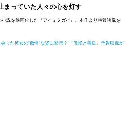
ち止まっていた人々の心を灯す
の小説を映画化した『アイミタガイ』。本作より特報映像を
リで出会った彼女の“傲慢”な姿に驚愕？ 『傲慢と善良』予告映像が