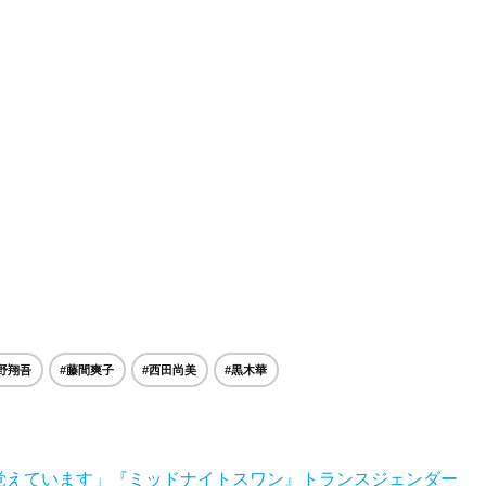
野翔吾
#藤間爽子
#西田尚美
#黒木華
覚えています」『ミッドナイトスワン』トランスジェンダー