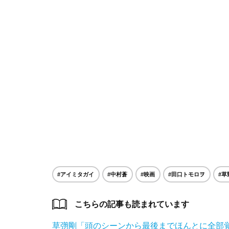
#アイミタガイ
#中村蒼
#映画
#田口トモロヲ
#草
こちらの記事も読まれています
草彅剛「頭のシーンから最後までほんとに全部