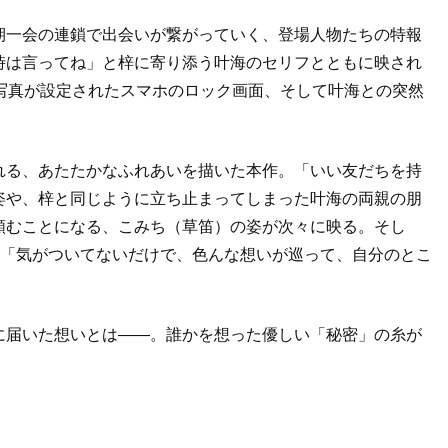
期一会の連鎖で出会いが繋がっていく、登場人物たちの特報
時は言ってね」と梓に寄り添う叶海のセリフとともに映され
写真が設定されたスマホのロック画面、そして叶海との突然
れる、あたたかなふれあいを描いた本作。「いい友だちを持
姿や、梓と同じように立ち止まってしまった叶海の両親の朋
頼むことになる、こみち（草笛）の姿が次々に映る。そし
は「気がついてないだけで、色んな想いが巡って、自分のとこ
に届いた想いとは——。誰かを想った優しい「秘密」の糸が