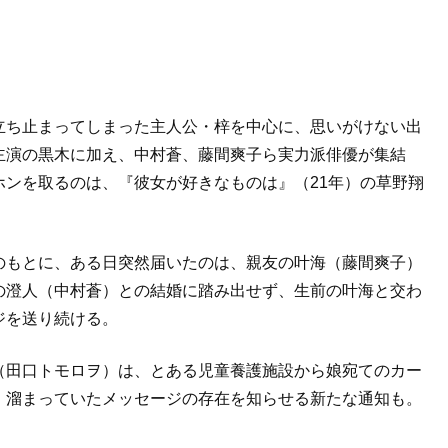
立ち止まってしまった主人公・梓を中心に、思いがけない出
主演の黒木に加え、中村蒼、藤間爽子ら実力派俳優が集結
ンを取るのは、『彼女が好きなものは』（21年）の草野翔
のもとに、ある日突然届いたのは、親友の叶海（藤間爽子）
の澄人（中村蒼）との結婚に踏み出せず、生前の叶海と交わ
ジを送り続ける。
（田口トモロヲ）は、とある児童養護施設から娘宛てのカー
、溜まっていたメッセージの存在を知らせる新たな通知も。