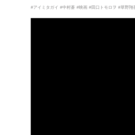
#アイミタガイ
#中村蒼
#映画
#田口トモロヲ
#草野翔