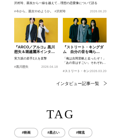
沢村玲、親友から一線を越えて…理想の恋愛像について語る
#今から、親友やめようか。
#沢村玲
2026.06.20
『ARCO／アルコ』黒川
『ストリート・キングダ
想矢＆堀越麗禾インタビ
ム 自分の音を鳴ら
ュー
せ。』峯田和伸、若葉竜
実力派の若手2人を直撃
「俺は吉岡里帆と走ったぞ！」
也、吉岡里帆インタビュ
「あの音はすごい」それぞれの
ー
#黒川想矢
2026.04.18
忘れがたいシーンとは？
#ストリート・キングダム 自分の音を鳴らせ。
2026.03.20
インタビュー記事一覧
TAG
#映画
#星占い
#韓流