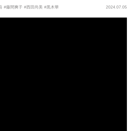
吾
#藤間爽子
#西田尚美
#黒木華
2024.07.05