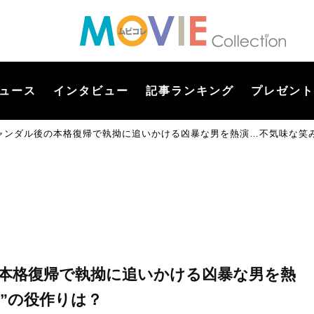
ュース
インタビュー
記事ランキング
プレゼント
ャンダル後の本格復帰で執拗に追いかける凶暴な男を熱演…不気味な笑み
本格復帰で執拗に追いかける凶暴な男を熱
”の役作りは？