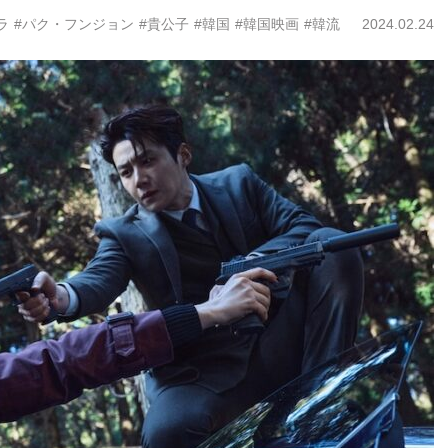
ラ
#パク・フンジョン
#貴公子
#韓国
#韓国映画
#韓流
2024.02.24