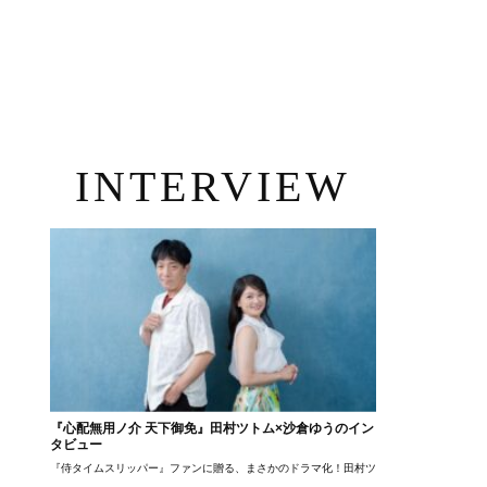
INTERVIEW
『心配無用ノ介 天下御免』田村ツトム×沙倉ゆうのイン
タビュー
『侍タイムスリッパー』ファンに贈る、まさかのドラマ化！田村ツトム×沙倉ゆうのが語