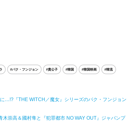
ラ
#パク・フンジョン
#貴公子
#韓国
#韓国映画
#韓流
…!?『THE WITCH／魔女』シリーズのパク・フンジョン
木崇高＆國村隼と『犯罪都市 NO WAY OUT』ジャパンプ