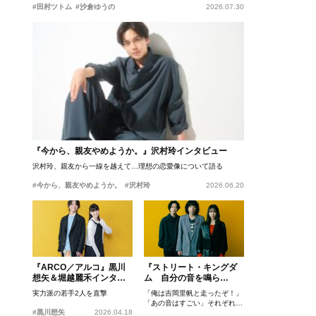
#田村ツトム
#沙倉ゆうの
2026.07.30
『今から、親友やめようか。』沢村玲インタビュー
沢村玲、親友から一線を越えて…理想の恋愛像について語る
#今から、親友やめようか。
#沢村玲
2026.06.20
『ARCO／アルコ』黒川
『ストリート・キングダ
想矢＆堀越麗禾インタビ
ム 自分の音を鳴ら
ュー
せ。』峯田和伸、若葉竜
実力派の若手2人を直撃
「俺は吉岡里帆と走ったぞ！」
也、吉岡里帆インタビュ
「あの音はすごい」それぞれの
ー
#黒川想矢
2026.04.18
忘れがたいシーンとは？