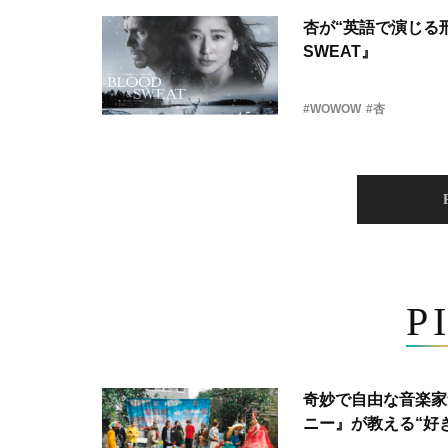
杏が“英語で演じる刑
SWEAT』
#WOWOW
#杏
P
奇妙で自由な音楽家
ニー』が教える“好き