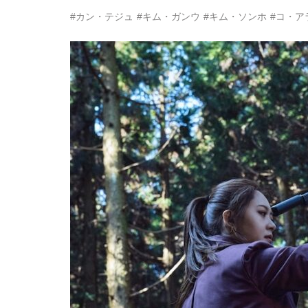
#カン・テジュ
#キム・ガンウ
#キム・ソンホ
#コ・ア