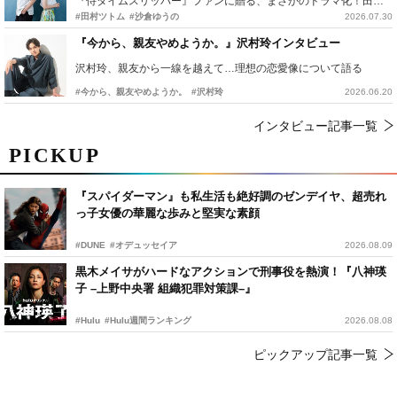
『侍タイムスリッパー』ファンに贈る、まさかのドラマ化！田村ツトム×沙倉ゆうのが語る『心配無用ノ介』撮影秘話
#田村ツトム
#沙倉ゆうの
2026.07.30
『今から、親友やめようか。』沢村玲インタビュー
沢村玲、親友から一線を越えて…理想の恋愛像について語る
#今から、親友やめようか。
#沢村玲
2026.06.20
インタビュー記事一覧
PICKUP
『スパイダーマン』も私生活も絶好調のゼンデイヤ、超売れ
っ子女優の華麗な歩みと堅実な素顔
#DUNE
#オデュッセイア
2026.08.09
黒木メイサがハードなアクションで刑事役を熱演！『八神瑛
子 –上野中央署 組織犯罪対策課–』
#Hulu
#Hulu週間ランキング
2026.08.08
ピックアップ記事一覧