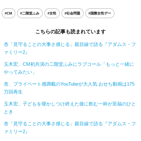
#CM
#二階堂ふみ
#女性
#社会問題
#国際女性デー
こちらの記事も読まれています
杏「見守ることの大事さ感じる」親目線で語る『アダムス・フ
ァミリー2』
玉木宏、CM初共演の二階堂ふみにラブコール「もっと一緒に
やってみたい」
杏、プライベート感満載のYouTubeが大人気 おせち動画は175
万回再生
玉木宏、子どもを寝かしつけ終えた後に飲む一杯が至福のひと
とき
杏「見守ることの大事さ感じる」親目線で語る『アダムス・フ
ァミリー2』