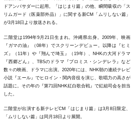
ドアンバサダーに起用。「はじまり篇」の他、瞬間吸収の「ス
リムガード（医薬部外品）」に関する新CM「ムリしない篇」
が3月18日より放送される。
二階堂は1994年9月21日生まれ。沖縄県出身。2009年、映画
『ガマの油』（08年）でスクリーンデビュー。以降は『ヒミ
ズ』（11年）や『翔んで埼玉』（19年）、NHKの大河ドラマ
『西郷どん』、TBSのドラマ『プロミス・シンデレラ』など
数々の映画、ドラマに出演。2020年には、NHK朝の連続テレビ
小説『エール』でヒロイン・関内音役を演じ、歌唱力の高さが
話題に。その年の『第71回NHK紅白歌合戦』で紅組司会を担当
した。
二階堂が出演する新テレビCM「はじまり篇」は3月8日限定、
「ムリしない篇」は同月18日より展開。