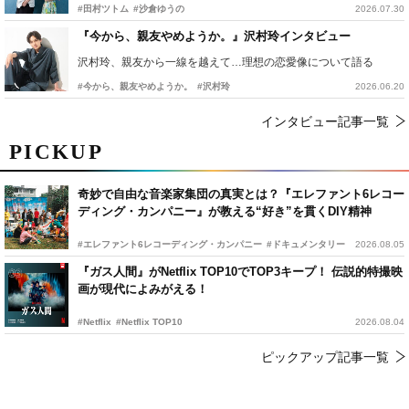
#田村ツトム
#沙倉ゆうの
2026.07.30
『今から、親友やめようか。』沢村玲インタビュー
沢村玲、親友から一線を越えて…理想の恋愛像について語る
#今から、親友やめようか。
#沢村玲
2026.06.20
インタビュー記事一覧
PICKUP
奇妙で自由な音楽家集団の真実とは？『エレファント6レコー
ディング・カンパニー』が教える“好き”を貫くDIY精神
#エレファント6レコーディング・カンパニー
#ドキュメンタリー
2026.08.05
『ガス人間』がNetflix TOP10でTOP3キープ！ 伝説的特撮映
画が現代によみがえる！
#Netflix
#Netflix TOP10
2026.08.04
ピックアップ記事一覧