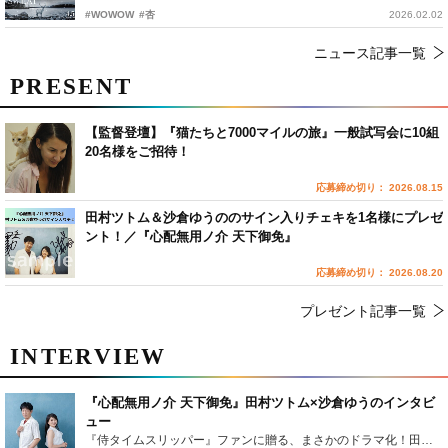
#WOWOW
#杏
2026.02.02
ニュース記事一覧
PRESENT
【監督登壇】『猫たちと7000マイルの旅』一般試写会に10組
20名様をご招待！
応募締め切り： 2026.08.15
田村ツトム＆沙倉ゆうののサイン入りチェキを1名様にプレゼ
ント！／『心配無用ノ介 天下御免』
応募締め切り： 2026.08.20
プレゼント記事一覧
INTERVIEW
『心配無用ノ介 天下御免』田村ツトム×沙倉ゆうのインタビ
ュー
『侍タイムスリッパー』ファンに贈る、まさかのドラマ化！田村ツトム×沙倉ゆうのが語る『心配無用ノ介』撮影秘話