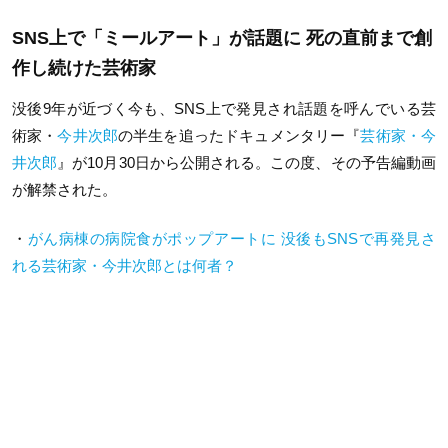
SNS上で「ミールアート」が話題に 死の直前まで創
作し続けた芸術家
没後9年が近づく今も、SNS上で発見され話題を呼んでいる芸
術家・
今井次郎
の半生を追ったドキュメンタリー『
芸術家・今
井次郎
』が10月30日から公開される。この度、その予告編動画
が解禁された。
・
がん病棟の病院食がポップアートに 没後もSNSで再発見さ
れる芸術家・今井次郎とは何者？