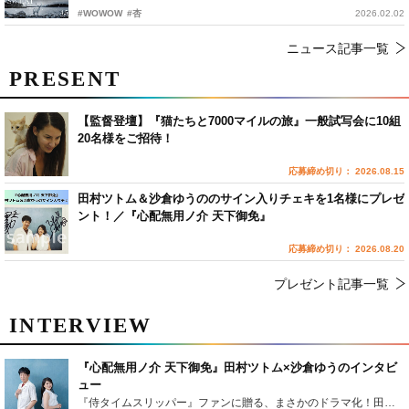
#WOWOW
#杏
2026.02.02
ニュース記事一覧
PRESENT
【監督登壇】『猫たちと7000マイルの旅』一般試写会に10組
20名様をご招待！
応募締め切り： 2026.08.15
田村ツトム＆沙倉ゆうののサイン入りチェキを1名様にプレゼ
ント！／『心配無用ノ介 天下御免』
応募締め切り： 2026.08.20
プレゼント記事一覧
INTERVIEW
『心配無用ノ介 天下御免』田村ツトム×沙倉ゆうのインタビ
ュー
『侍タイムスリッパー』ファンに贈る、まさかのドラマ化！田村ツトム×沙倉ゆうのが語る『心配無用ノ介』撮影秘話