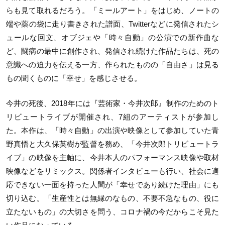
らも見て取れるだろう。「ミールアート」をはじめ、ノートの
端や薬の袋に走り書きされた譜面、Twitterなどに発信されたシ
ュールな回文、オブジェや「時々自動」の公演での新作曲な
ど、闘病の最中に創作され、発信され続けた作品たちは、死の
意識への迫力を伝える一方、作られたものの「自由さ」は見る
もの聞くものに「幸せ」を感じさせる。
今井の死後、2018年には『芸術家・今井次郎』制作のためのト
リビュートライブが開催され、7組のアーティストが参加し
た。本作は、「時々自動」の出演や映像として参加していた青
野真悟と大久保英樹が監督を務め、「今井次郎トリビュートラ
イブ」の映像を主軸に、今井本人のパフォーマンス映像や取材
映像などをリミックス。関係者インタビューも行い、社会に適
応できない一面を持った人間が「幸せであり続けた理由」にも
切り込む。「生産性とは無縁のなもの、不要不急なもの、役に
立たないもの」の大切さを問う、コロナ禍の今だからこそ見た