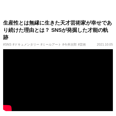
生産性とは無縁に生きた天才芸術家が幸せであ
り続けた理由とは？ SNSが発掘した才能の軌
跡
#SNS
#ドキュメンタリー
#ミールアート
#今井次郎
#芸術
2021.10.05