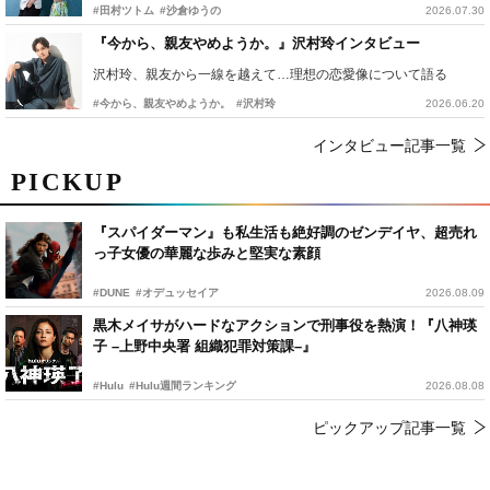
#田村ツトム
#沙倉ゆうの
2026.07.30
『今から、親友やめようか。』沢村玲インタビュー
沢村玲、親友から一線を越えて…理想の恋愛像について語る
#今から、親友やめようか。
#沢村玲
2026.06.20
インタビュー記事一覧
PICKUP
『スパイダーマン』も私生活も絶好調のゼンデイヤ、超売れ
っ子女優の華麗な歩みと堅実な素顔
#DUNE
#オデュッセイア
2026.08.09
黒木メイサがハードなアクションで刑事役を熱演！『八神瑛
子 –上野中央署 組織犯罪対策課–』
#Hulu
#Hulu週間ランキング
2026.08.08
ピックアップ記事一覧