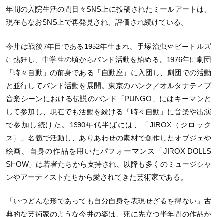
年間の入院生活の間日々SNS上に投稿されたミールアートは、
現在もなおSNS上で再発見され、評価され続けている。
今井は戦後7年目である1952年生まれ。手塚治虫やビートルズ
に熱狂し、中学生の頃からバンド活動を始める。1976年に劇団
「時々自動」の前身である「自動座」に入団し、劇団での活動
と並行してバンド活動を展開。東京のパンク／オルタナティブ
音楽シーンにおける伝説のバンド「PUNGO」にはキーマンと
して参加し、現在でも活動を続ける「時々自動」に音楽や出演
で参加し続けた。1990年代半ばには、「JIROX（ジロック
ス）」名義で活動し、ありあわせの素材で創作したオブジェや
絵画、自身の作品を用いたパフォーマンス「JIROX DOLLS
SHOW」は若者たちから支持され、以降も多くのミュージシャ
ンやアーティストたちから愛されてきた芸術家である。
「いつどんな形であっても自分自身を表現せざるを得ない」古
典的な芸術家のような今井の姿は、死に先立つ半年間の作品か