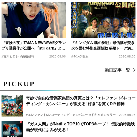
『冒険の夜』TAMA NEW WAVEグラン
『キングダム 魂の決戦』飛信隊が焚き
プリ受賞作が公開へ 『still dark』と同
火を囲む特別企画始動 秘蔵トーク満載
時上映決定
の“キングダムキャンプ”開催
#古川ヒロシ
#髙橋雄祐
2026.08.06
#キングダム
2026.08.06
動画記事一覧
PICKUP
奇妙で自由な音楽家集団の真実とは？『エレファント6レコー
ディング・カンパニー』が教える“好き”を貫くDIY精神
#エレファント6レコーディング・カンパニー
#ドキュメンタリー
2026.08.05
『ガス人間』がNetflix TOP10でTOP3キープ！ 伝説的特撮映
画が現代によみがえる！