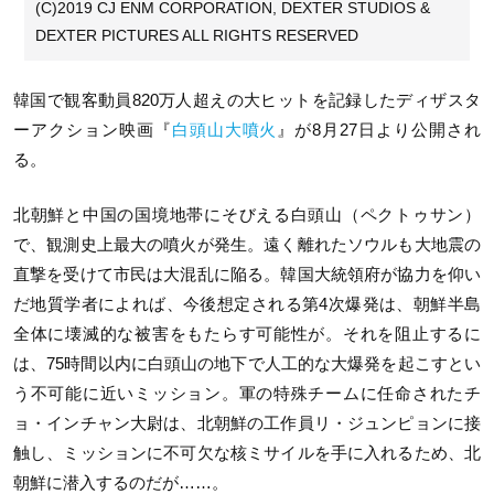
(C)2019 CJ ENM CORPORATION, DEXTER STUDIOS &
DEXTER PICTURES ALL RIGHTS RESERVED
韓国で観客動員820万人超えの大ヒットを記録したディザスタ
ーアクション映画『
白頭山大噴火
』が8月27日より公開され
る。
北朝鮮と中国の国境地帯にそびえる白頭山（ペクトゥサン）
で、観測史上最大の噴火が発生。遠く離れたソウルも大地震の
直撃を受けて市民は大混乱に陥る。韓国大統領府が協力を仰い
だ地質学者によれば、今後想定される第4次爆発は、朝鮮半島
全体に壊滅的な被害をもたらす可能性が。それを阻止するに
は、75時間以内に白頭山の地下で人工的な大爆発を起こすとい
う不可能に近いミッション。軍の特殊チームに任命されたチ
ョ・インチャン大尉は、北朝鮮の工作員リ・ジュンピョンに接
触し、ミッションに不可欠な核ミサイルを手に入れるため、北
朝鮮に潜入するのだが……。