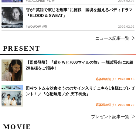
#BLACKPINK
#ロゼ
2026.02.03
杏が“英語で演じる刑事”に挑戦 国境を越えるバディドラマ
『BLOOD & SWEAT』
#WOWOW
#杏
2026.02.02
ニュース記事一覧
PRESENT
【監督登壇】『猫たちと7000マイルの旅』一般試写会に10組
20名様をご招待！
応募締め切り： 2026.08.15
田村ツトム＆沙倉ゆうののサイン入りチェキを1名様にプレゼ
ント！／『心配無用ノ介 天下御免』
応募締め切り： 2026.08.20
プレゼント記事一覧
MOVIE