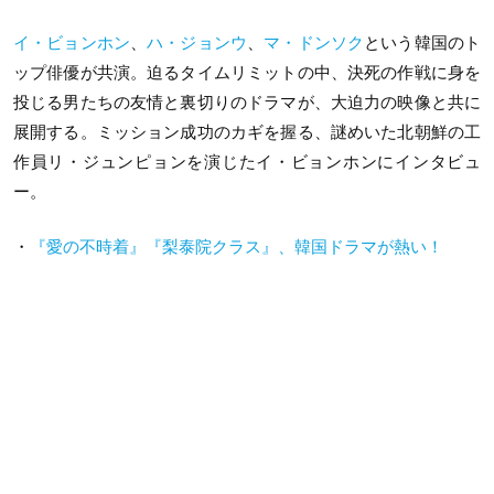
イ・ビョンホン
、
ハ・ジョンウ
、
マ・ドンソク
という韓国のト
ップ俳優が共演。迫るタイムリミットの中、決死の作戦に身を
投じる男たちの友情と裏切りのドラマが、大迫力の映像と共に
展開する。ミッション成功のカギを握る、謎めいた北朝鮮の工
作員リ・ジュンピョンを演じたイ・ビョンホンにインタビュ
ー。
・
『愛の不時着』『梨泰院クラス』、韓国ドラマが熱い！