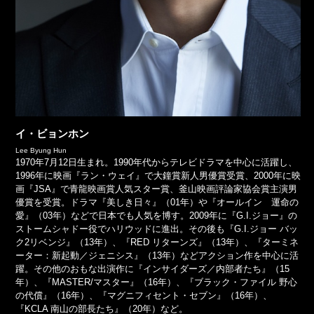
イ・ビョンホン
Lee Byung Hun
1970年7月12日生まれ。1990年代からテレビドラマを中心に活躍し、
1996年に映画『ラン・ウェイ』で大鐘賞新人男優賞受賞、2000年に映
画『JSA』で青龍映画賞人気スター賞、釜山映画評論家協会賞主演男
優賞を受賞。ドラマ『美しき日々』（01年）や『オールイン 運命の
愛』（03年）などで日本でも人気を博す。2009年に『G.I.ジョー』の
ストームシャドー役でハリウッドに進出。その後も『G.I.ジョー バッ
ク2リベンジ』（13年）、『RED リターンズ』（13年）、『ターミネ
ーター：新起動／ジェニシス』（13年）などアクション作を中心に活
躍。その他のおもな出演作に『インサイダーズ／内部者たち』（15
年）、『MASTER/マスター』（16年）、『ブラック・ファイル 野心
の代償』（16年）、『マグニフィセント・セブン』（16年）、
『KCLA 南山の部長たち』（20年）など。