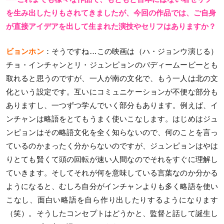
を生み出したりもされてきましたが、今回の作品では、ご自身
が直接アイデアを出して生まれた演技やセリフはありますか？
ビョンホン
：そうですね…この映画は（ハ・ジョンウ演じる）
チョ・インチャンとリ・ジュンピョンのバディームービーとも
取れると思うのですが、一人が南の文化で、もう一人は北の文
化という設定です。互いにコミュニケーションが不便な部分も
ありますし、一つずつ学んでいく部分もあります。例えば、イ
ンチャンは略語をとてもうまく使いこなします。はじめはジュ
ンピョンはその略語文化を全く知らないので、何のことを言っ
ているのかまったく分からないのですが、ジュンピョンはやは
りとても賢くて頭の回転が速い人間なのでそれをすぐに理解し
ていきます。そしてそれが何を意味している言葉なのか分かる
ようになると、むしろ自分がインチャンよりも多く略語を使い
こなし、面白い略語を自ら作り出したりするようになります
（笑）。そうしたコンセプトはどうかと、監督と話して誕生し