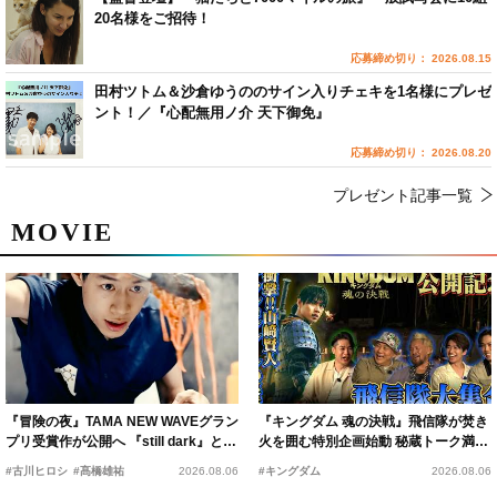
20名様をご招待！
応募締め切り： 2026.08.15
田村ツトム＆沙倉ゆうののサイン入りチェキを1名様にプレゼ
ント！／『心配無用ノ介 天下御免』
応募締め切り： 2026.08.20
プレゼント記事一覧
MOVIE
『冒険の夜』TAMA NEW WAVEグラン
『キングダム 魂の決戦』飛信隊が焚き
プリ受賞作が公開へ 『still dark』と同
火を囲む特別企画始動 秘蔵トーク満載
時上映決定
の“キングダムキャンプ”開催
#古川ヒロシ
#髙橋雄祐
2026.08.06
#キングダム
2026.08.06