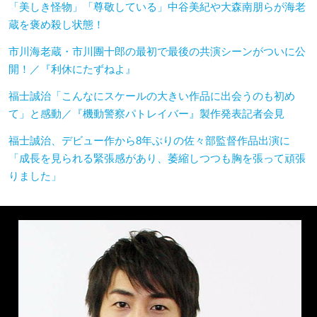
「美しき怪物」「尊敬している」中谷美紀や大森南朋らが海老
蔵を褒め殺し状態！
市川海老蔵・市川團十郎の最初で最後の共演シーンがついに公
開！／『利休にたずねよ』
福士誠治「こんなにスケールの大きい作品に出会うのも初め
て」と感動／『機動警察パトレイバー』製作発表記者会見
福士誠治、デビュー作から8年ぶりの佐々部監督作品出演に
「成長を見られる緊張感があり、萎縮しつつも胸を張って頑張
りました」