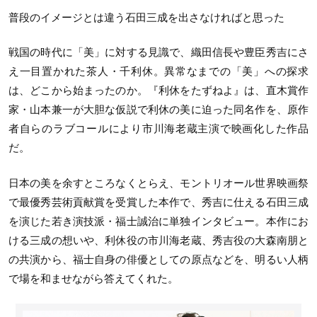
普段のイメージとは違う石田三成を出さなければと思った
戦国の時代に「美」に対する見識で、織田信長や豊臣秀吉にさ
え一目置かれた茶人・千利休。異常なまでの「美」への探求
は、どこから始まったのか。『利休をたずねよ』は、直木賞作
家・山本兼一が大胆な仮説で利休の美に迫った同名作を、原作
者自らのラブコールにより市川海老蔵主演で映画化した作品
だ。
日本の美を余すところなくとらえ、モントリオール世界映画祭
で最優秀芸術貢献賞を受賞した本作で、秀吉に仕える石田三成
を演じた若き演技派・福士誠治に単独インタビュー。本作にお
ける三成の想いや、利休役の市川海老蔵、秀吉役の大森南朋と
の共演から、福士自身の俳優としての原点などを、明るい人柄
で場を和ませながら答えてくれた。