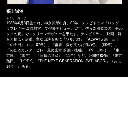
福士誠治
ふくし・せいじ
1983年6月3日生まれ、神奈川県出身。02年、テレビドラマ『ロング・
ラブレター 漂流教室』で俳優デビュー。翌年、佐々部清監督の『チル
ソクの夏』でスクリーンデビューを果たす。テレビドラマ、映画、舞
台と幅広く活躍。主な出演映画に『ワルボロ』『ALWAYS 続・三丁
目の夕日』（共に07年）、『群青 愛が沈んだ海の色』（09年）、
『のだめカンタービレ 最終楽章 前編・後編』（09、10年）、『東
京島』（10年）、『日輪の遺産』（11年）など。公開待機作に『東京
難民』『L♡DK』『THE NEXT GENERATION -PATLABOR-』（共に
14年）がある。