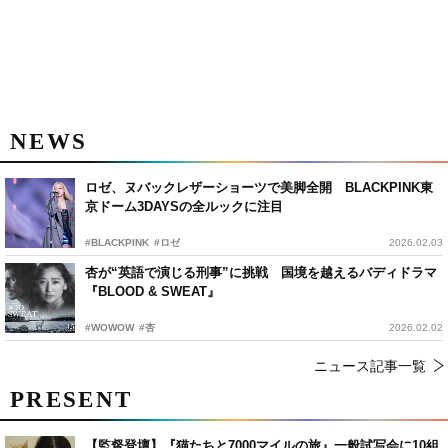
NEWS
ロゼ、ヌバックレザーショーツで美脚全開 BLACKPINK東
京ドーム3DAYSの全ルックに注目
#BLACKPINK
#ロゼ
2026.02.03
杏が“英語で演じる刑事”に挑戦 国境を越えるバディドラマ
『BLOOD & SWEAT』
#WOWOW
#杏
2026.02.02
ニュース記事一覧
PRESENT
【監督登壇】『猫たちと7000マイルの旅』一般試写会に10組