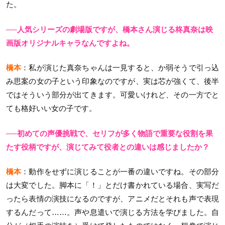
た。
──人気シリーズの劇場版ですが、橋本さん演じる柊真奈は映
画版オリジナルキャラなんですよね。
橋本
：私が演じた真奈ちゃんは一見すると、か弱そうで引っ込
み思案の女の子という印象なのですが、実は芯が強くて、後半
ではそういう部分が出てきます。可愛いけれど、その一方でと
ても格好いい女の子です。
──初めての声優挑戦で、セリフが多く物語で重要な役割を果
たす役柄ですが、演じてみて役者との違いは感じましたか？
橋本
：動作をせずに演じることが一番の違いですね。その部分
は大変でした。脚本に「！」とだけ書かれている場合、実写だ
ったら表情の演技になるのですが、アニメだとそれも声で表現
するんだって……。声や息遣いで演じる方法を学びました。自