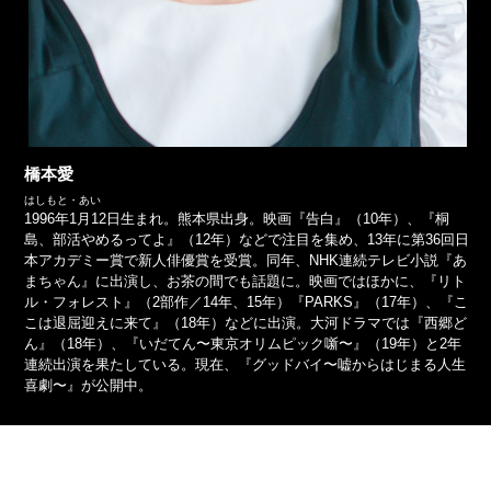
橋本愛
はしもと・あい
1996年1月12日生まれ。熊本県出身。映画『告白』（10年）、『桐
島、部活やめるってよ』（12年）などで注目を集め、13年に第36回日
本アカデミー賞で新人俳優賞を受賞。同年、NHK連続テレビ小説『あ
まちゃん』に出演し、お茶の間でも話題に。映画ではほかに、『リト
ル・フォレスト』（2部作／14年、15年）『PARKS』（17年）、『こ
こは退屈迎えに来て』（18年）などに出演。大河ドラマでは『西郷ど
ん』（18年）、『いだてん〜東京オリムピック噺〜』（19年）と2年
連続出演を果たしている。現在、『グッドバイ〜嘘からはじまる人生
喜劇〜』が公開中。