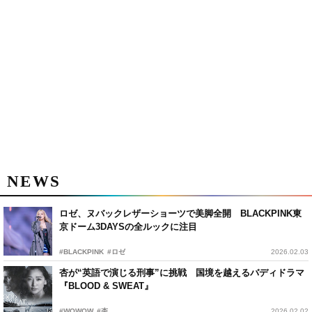
NEWS
ロゼ、ヌバックレザーショーツで美脚全開 BLACKPINK東
京ドーム3DAYSの全ルックに注目
#BLACKPINK
#ロゼ
2026.02.03
杏が“英語で演じる刑事”に挑戦 国境を越えるバディドラマ
『BLOOD & SWEAT』
#WOWOW
#杏
2026.02.02