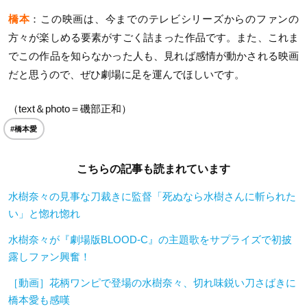
橋本
：この映画は、今までのテレビシリーズからのファンの
方々が楽しめる要素がすごく詰まった作品です。また、これま
でこの作品を知らなかった人も、見れば感情が動かされる映画
だと思うので、ぜひ劇場に足を運んでほしいです。
（text＆photo＝磯部正和）
#橋本愛
こちらの記事も読まれています
水樹奈々の見事な刀裁きに監督「死ぬなら水樹さんに斬られた
い」と惚れ惚れ
水樹奈々が『劇場版BLOOD-C』の主題歌をサプライズで初披
露しファン興奮！
［動画］花柄ワンピで登場の水樹奈々、切れ味鋭い刀さばきに
橋本愛も感嘆