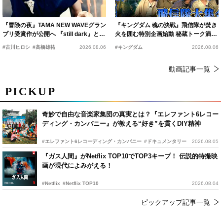
『冒険の夜』TAMA NEW WAVEグラン
『キングダム 魂の決戦』飛信隊が焚き
プリ受賞作が公開へ 『still dark』と同
火を囲む特別企画始動 秘蔵トーク満載
時上映決定
の“キングダムキャンプ”開催
#古川ヒロシ
#髙橋雄祐
2026.08.06
#キングダム
2026.08.06
動画記事一覧
PICKUP
奇妙で自由な音楽家集団の真実とは？『エレファント6レコー
ディング・カンパニー』が教える“好き”を貫くDIY精神
#エレファント6レコーディング・カンパニー
#ドキュメンタリー
2026.08.05
『ガス人間』がNetflix TOP10でTOP3キープ！ 伝説的特撮映
画が現代によみがえる！
#Netflix
#Netflix TOP10
2026.08.04
ピックアップ記事一覧