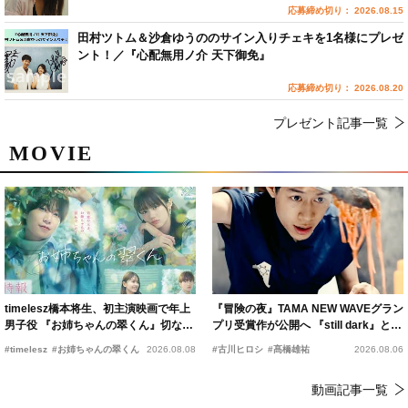
応募締め切り： 2026.08.15
田村ツトム＆沙倉ゆうののサイン入りチェキを1名様にプレゼ
ント！／『心配無用ノ介 天下御免』
応募締め切り： 2026.08.20
プレゼント記事一覧
MOVIE
timelesz橋本将生、初主演映画で年上
『冒険の夜』TAMA NEW WAVEグラン
男子役 『お姉ちゃんの翠くん』切ない
プリ受賞作が公開へ 『still dark』と同
恋の幕開けを予感
時上映決定
#timelesz
#お姉ちゃんの翠くん
2026.08.08
#古川ヒロシ
#髙橋雄祐
2026.08.06
動画記事一覧