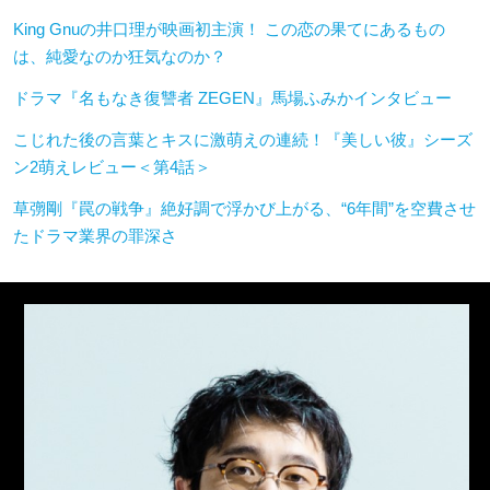
King Gnuの井口理が映画初主演！ この恋の果てにあるもの
は、純愛なのか狂気なのか？
ドラマ『名もなき復讐者 ZEGEN』馬場ふみかインタビュー
こじれた後の言葉とキスに激萌えの連続！『美しい彼』シーズ
ン2萌えレビュー＜第4話＞
草彅剛『罠の戦争』絶好調で浮かび上がる、“6年間”を空費させ
たドラマ業界の罪深さ