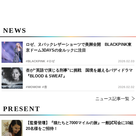
NEWS
ロゼ、ヌバックレザーショーツで美脚全開 BLACKPINK東
京ドーム3DAYSの全ルックに注目
#BLACKPINK
#ロゼ
2026.02.03
杏が“英語で演じる刑事”に挑戦 国境を越えるバディドラマ
『BLOOD & SWEAT』
#WOWOW
#杏
2026.02.02
ニュース記事一覧
PRESENT
【監督登壇】『猫たちと7000マイルの旅』一般試写会に10組
20名様をご招待！