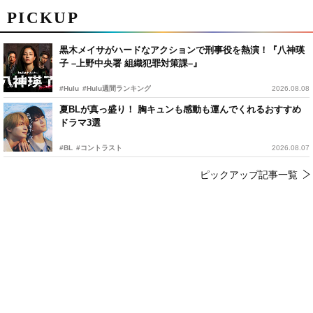
PICKUP
黒木メイサがハードなアクションで刑事役を熱演！『八神瑛
子 –上野中央署 組織犯罪対策課–』
#Hulu
#Hulu週間ランキング
2026.08.08
夏BLが真っ盛り！ 胸キュンも感動も運んでくれるおすすめ
ドラマ3選
#BL
#コントラスト
2026.08.07
ピックアップ記事一覧