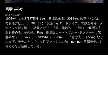
馬場ふみか
ばば・ふみか
1995年生まれ6月27日生まれ、新潟県出身。2014年に映画『パズル』
で女優デビュー。2015年に『仮面ライダードライブ』で敵女幹部・メ
ディック役を演じて話題となり、『黒い暴動?』（16年）で映画初主
演を務める。その他、映画『劇場版コード・ブルー -ドクターヘリ緊
急救命-』（18年）、『AWAKE』（20年）、『恋は光』（22年）など
に出演。モデルとしても女性ファッション誌「non-no」専属モデルを
務めるなど活躍している。