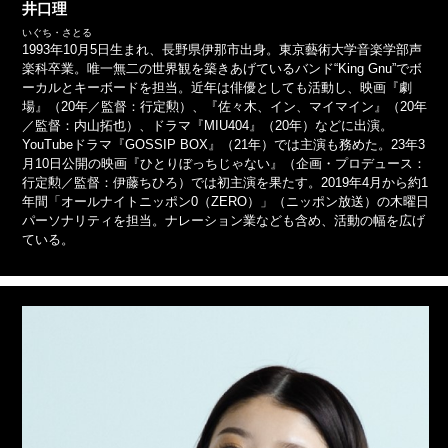
井口理
いぐち・さとる
1993年10月5日生まれ、長野県伊那市出身。東京藝術大学音楽学部声
楽科卒業。唯一無二の世界観を築きあげているバンド“King Gnu”でボ
ーカルとキーボードを担当。近年は俳優としても活動し、映画『劇
場』（20年／監督：行定勲）、『佐々木、イン、マイマイン』（20年
／監督：内山拓也）、ドラマ『MIU404』（20年）などに出演。
YouTubeドラマ『GOSSIP BOX』（21年）では主演も務めた。23年3
月10日公開の映画『ひとりぼっちじゃない』（企画・プロデュース：
行定勲／監督：伊藤ちひろ）では初主演を果たす。2019年4月から約1
年間「オールナイトニッポン0（ZERO）」（ニッポン放送）の木曜日
パーソナリティを担当。ナレーション業なども含め、活動の幅を広げ
ている。