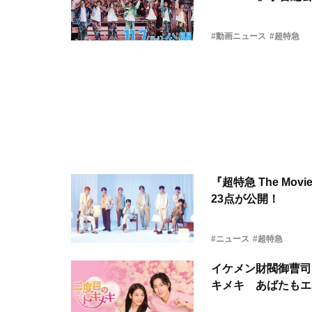
#動画ニュース
#超特急
『超特急 The Mo
23点が公開！
#ニュース
#超特急
イケメン財閥御曹司
キメキ あばたもエ