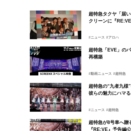
超特急タクヤ「届い
クリーンに『RE:V
#ニュース
#アロハ
超特急「EVE」の
再構築
#動画ニュース
#超特急
超特急の“九者九様
彼らの魅力にハマる
#ニュース
#超特急
超特急が8号車へ贈
『RE:VE』予告編