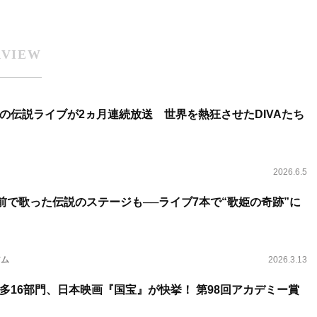
RVIEW
の伝説ライブが2ヵ月連続放送 世界を熱狂させたDIVAたち
2026.6.5
の前で歌った伝説のステージも──ライブ7本で“歌姫の奇跡”に
アム
2026.3.13
多16部門、日本映画『国宝』が快挙！ 第98回アカデミー賞