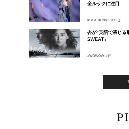
全ルックに注目
#BLACKPINK
#ロゼ
杏が“英語で演じる刑
SWEAT』
#WOWOW
#杏
P