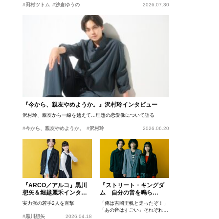
#田村ツトム
#沙倉ゆうの
2026.07.30
『今から、親友やめようか。』沢村玲インタビュー
沢村玲、親友から一線を越えて…理想の恋愛像について語る
#今から、親友やめようか。
#沢村玲
2026.06.20
『ARCO／アルコ』黒川
『ストリート・キングダ
想矢＆堀越麗禾インタビ
ム 自分の音を鳴ら
ュー
せ。』峯田和伸、若葉竜
実力派の若手2人を直撃
「俺は吉岡里帆と走ったぞ！」
也、吉岡里帆インタビュ
「あの音はすごい」それぞれの
ー
#黒川想矢
2026.04.18
忘れがたいシーンとは？