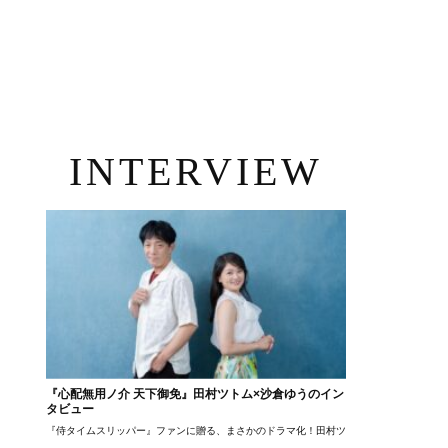
INTERVIEW
『心配無用ノ介 天下御免』田村ツトム×沙倉ゆうのイン
タビュー
『侍タイムスリッパー』ファンに贈る、まさかのドラマ化！田村ツトム×沙倉ゆうのが語