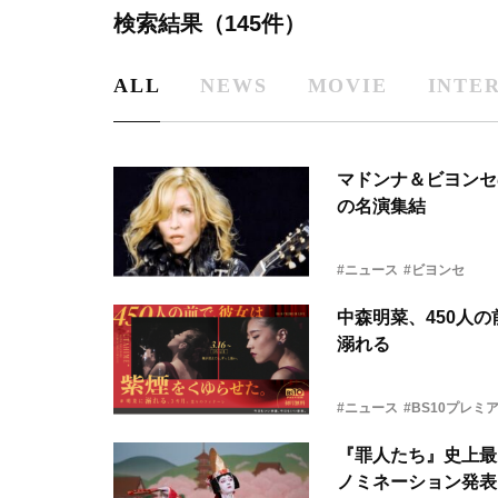
検索結果（145件）
ALL
NEWS
MOVIE
INTE
マドンナ＆ビヨンセ
の名演集結
#ニュース
#ビヨンセ
中森明菜、450人
溺れる
#ニュース
#BS10プレミ
『罪人たち』史上最
ノミネーション発表