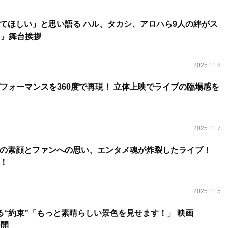
てほしい」と思い語る ハル、タカシ、アロハら9人の絆がス
E』舞台挨拶
2025.11.8
パフォーマンスを360度で再現！ 立体上映でライブの臨場感を
2025.11.7
”の素顔とファンへの思い、エンタメ魂が炸裂したライブ！
！
2025.11.5
る“約束”「もっと素晴らしい景色を見せます！」 映画
公開