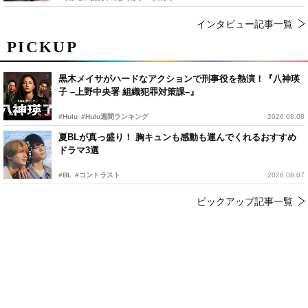
インタビュー記事一覧
PICKUP
黒木メイサがハードなアクションで刑事役を熱演！『八神瑛
子 –上野中央署 組織犯罪対策課–』
#Hulu
#Hulu週間ランキング
2026.08.08
夏BLが真っ盛り！ 胸キュンも感動も運んでくれるおすすめ
ドラマ3選
#BL
#コントラスト
2026.08.07
ピックアップ記事一覧