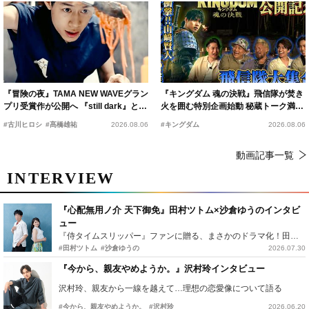
『冒険の夜』TAMA NEW WAVEグラン
『キングダム 魂の決戦』飛信隊が焚き
プリ受賞作が公開へ 『still dark』と同
火を囲む特別企画始動 秘蔵トーク満載
時上映決定
の“キングダムキャンプ”開催
#古川ヒロシ
#髙橋雄祐
2026.08.06
#キングダム
2026.08.06
動画記事一覧
INTERVIEW
『心配無用ノ介 天下御免』田村ツトム×沙倉ゆうのインタビ
ュー
『侍タイムスリッパー』ファンに贈る、まさかのドラマ化！田村ツトム×沙倉ゆうのが語る『心配無用ノ介』撮影秘話
#田村ツトム
#沙倉ゆうの
2026.07.30
『今から、親友やめようか。』沢村玲インタビュー
沢村玲、親友から一線を越えて…理想の恋愛像について語る
#今から、親友やめようか。
#沢村玲
2026.06.20