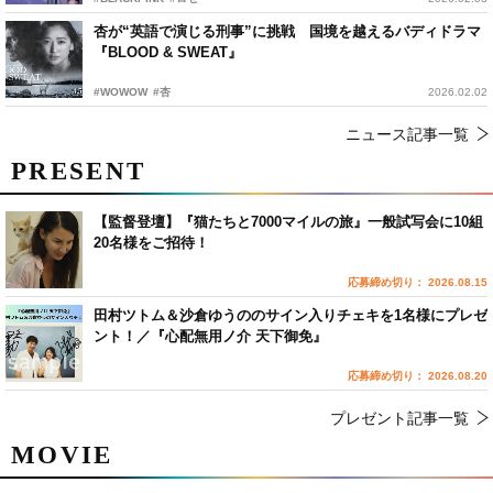
杏が“英語で演じる刑事”に挑戦 国境を越えるバディドラマ
『BLOOD & SWEAT』
#WOWOW
#杏
2026.02.02
ニュース記事一覧
PRESENT
【監督登壇】『猫たちと7000マイルの旅』一般試写会に10組
20名様をご招待！
応募締め切り： 2026.08.15
田村ツトム＆沙倉ゆうののサイン入りチェキを1名様にプレゼ
ント！／『心配無用ノ介 天下御免』
応募締め切り： 2026.08.20
プレゼント記事一覧
MOVIE