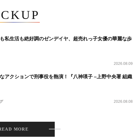
ICKUP
も私生活も絶好調のゼンデイヤ、超売れっ子女優の華麗な歩
2026.08.09
なアクションで刑事役を熱演！『八神瑛子 –上野中央署 組織
ング
2026.08.08
READ MORE