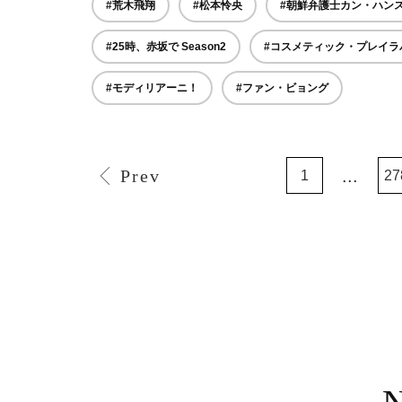
#荒木飛翔
#松本怜央
#朝鮮弁護士カン・ハン
#25時、赤坂で Season2
#コスメティック・プレイラバ
#モディリアーニ！
#ファン・ビョング
Prev
...
1
27