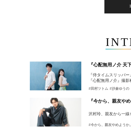
IN
『心配無用ノ介 天
『侍タイムスリッパー
『心配無用ノ介』撮影
#田村ツトム
#沙倉ゆうの
『今から、親友やめ
沢村玲、親友から一線
#今から、親友やめようか