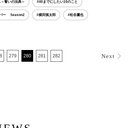
ス～誓いの法典～
#40までにしたい10のこと
ー Season2
#横田慎太郎
#松谷鷹也
Next
8
279
280
281
282