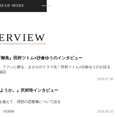
READ MORE
TERVIEW
下御免』田村ツトム×沙倉ゆうのインタビュー
』ファンに贈る、まさかのドラマ化！田村ツトム×沙倉ゆうのが語る
秘話
2026.07.30
ようか。』沢村玲インタビュー
を越えて…理想の恋愛像について語る
。
#沢村玲
2026.06.20