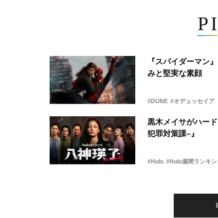
P
『スパイダーマン』
みと堅実な素顔
#DUNE
#オデュッセイア
黒木メイサがハード
犯罪対策課–』
#Hulu
#Hulu週間ランキ