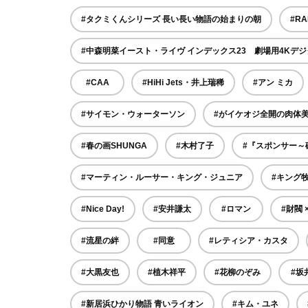
#タクミくんシリーズ 長い長い物語の始まりの朝
#RA
#中森明菜イースト・ライヴ インデックス23 劇場用4Kデ
#CAA
#HiHi Jets・井上瑞稀
#アン ミカ
#サイモン・ウォーターソン
#がイケオジ全開の肉体美
#春の画SHUNGA
#木村了子
#『スポンサー～
#マーティン・ルーサー・キング・ジュニア
#キング
#Nice Day!
#安井謙太
#ロマン
#財閥 
#流星の絆
#同意
#レティシア・カスタ
#大黒友也
#植木祥平
#花柳のぞみ
#坂
#新居浜ひかり物語 青いライオン
#キム・ユネ