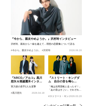
『今から、親友やめようか。』沢村玲インタビュー
沢村玲、親友から一線を越えて…理想の恋愛像について語る
#今から、親友やめようか。
#沢村玲
2026.06.20
『ARCO／アルコ』黒川
『ストリート・キングダ
想矢＆堀越麗禾インタビ
ム 自分の音を鳴ら
ュー
せ。』峯田和伸、若葉竜
実力派の若手2人を直撃
「俺は吉岡里帆と走ったぞ！」
也、吉岡里帆インタビュ
「あの音はすごい」それぞれの
ー
#黒川想矢
2026.04.18
忘れがたいシーンとは？
#ストリート・キングダム 自分の音を鳴らせ。
2026.03.20
インタビュー記事一覧