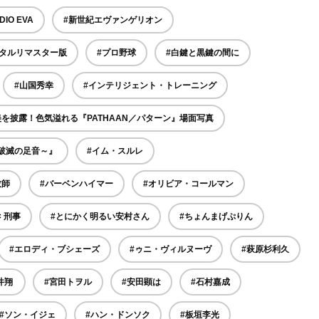
DIO EVA
#新世紀エヴァンゲリオン
ジタルリマスター版
#プロ野球
#白鍵と黒鍵の間に
#山国秀幸
#インテリジェント・トレーニング
を披露！色気溢れる『PATHAAN／パターン』場面写真
破滅の足音～』
#イム・スルレ
牧師
#バーベンハイマー
#オリビア・コールマン
× 刑事
#とにかく明るい安村さん
#ちょんまげぷりん
#エロディ・ブシェーズ
#ゥニ・ヴィルヌーヴ
#萩原杉利久
井翔
#宮田トヲル
#安田顕は
#石村嘉成
#ソン・イジェ
#ハン・ドンソク
#板垣李光