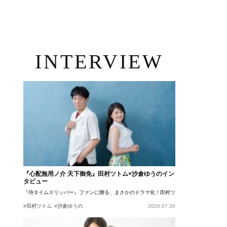
INTERVIEW
『心配無用ノ介 天下御免』田村ツトム×沙倉ゆうのイン
タビュー
『侍タイムスリッパー』ファンに贈る、まさかのドラマ化！田村ツトム×沙倉ゆうのが語
#田村ツトム
#沙倉ゆうの
2026.07.30