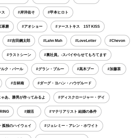
キス
#岸洋佑そ
#甲本ヒロト
江琢磨
#アオショー
#ァーストキス 1ST KISS
##吉田鋼太郎
#Lahn Mah
#LoveLetter
#Chevon
#ラストシーン
#裏社員。-スパイやらせてもろてます
マルク・バール
#グラン・ブルー
#高木ブー
#加藤茶
#古林南
#ダーグ・ヨハン・ハウゲルード
じゃあ、勝男が作ってみるよ
#ディスクロージャー・デイ
RING
#婚活
#マテリアリスト 結婚の条件
ン 孤独のハイウェイ
#ジェレミー・アレン・ホワイト