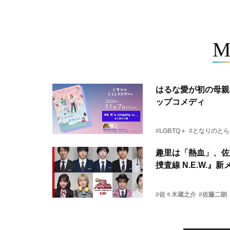
M
はるな愛が初の母親
ップコメディ
#LGBTQ＋
#となりのと
趣里は「熱血」、佐
捜査線 N.E.W.』
#佐々木蔵之介
#佐藤二朗