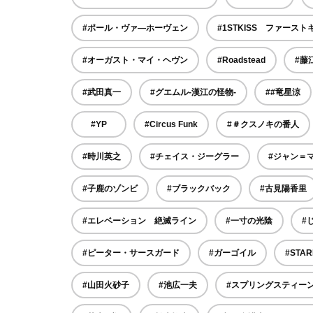
#ポール・ヴァ―ホーヴェン
#1STKISS ファースト
#オーガスト・マイ・ヘヴン
#Roadstead
#藤
#武田真一
#グエムル-漢江の怪物-
##竜星涼
#YP
#Circus Funk
#＃クスノキの番人
#時川英之
#チェイス・ジーグラー
#ジャン＝
#子鹿のゾンビ
#ブラックバック
#古見陽香里
#エレベーション 絶滅ライン
#一寸の光陰
#
#ピーター・サースガード
#ガーゴイル
#STAR
#山田火砂子
#池広一夫
#スプリングスティー