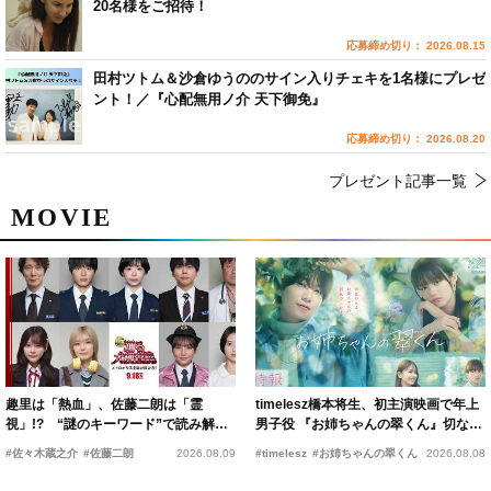
20名様をご招待！
応募締め切り： 2026.08.15
田村ツトム＆沙倉ゆうののサイン入りチェキを1名様にプレゼ
ント！／『心配無用ノ介 天下御免』
応募締め切り： 2026.08.20
プレゼント記事一覧
MOVIE
趣里は「熱血」、佐藤二朗は「霊
timelesz橋本将生、初主演映画で年上
視」!? “謎のキーワード”で読み解く
男子役 『お姉ちゃんの翠くん』切ない
『踊る大捜査線 N.E.W.』新メンバー
恋の幕開けを予感
#佐々木蔵之介
#佐藤二朗
2026.08.09
#timelesz
#お姉ちゃんの翠くん
2026.08.08