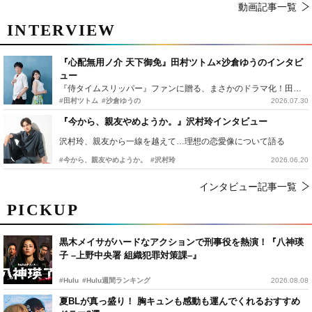
動画記事一覧
INTERVIEW
『心配無用ノ介 天下御免』田村ツトム×沙倉ゆうのインタビ
ュー
『侍タイムスリッパー』ファンに贈る、まさかのドラマ化！田村ツトム×沙倉ゆうのが語る『心配無用ノ介』撮影秘話
#田村ツトム
#沙倉ゆうの
2026.07.30
『今から、親友やめようか。』沢村玲インタビュー
沢村玲、親友から一線を越えて…理想の恋愛像について語る
#今から、親友やめようか。
#沢村玲
2026.06.20
インタビュー記事一覧
PICKUP
黒木メイサがハードなアクションで刑事役を熱演！『八神瑛
子 –上野中央署 組織犯罪対策課–』
#Hulu
#Hulu週間ランキング
2026.08.08
夏BLが真っ盛り！ 胸キュンも感動も運んでくれるおすすめ