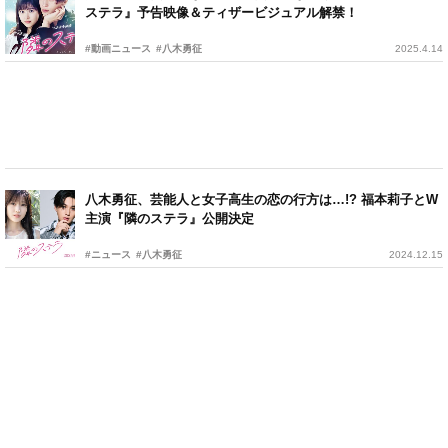
ステラ』予告映像＆ティザービジュアル解禁！
#動画ニュース
#八木勇征
2025.4.14
八木勇征、芸能人と女子高生の恋の行方は…!? 福本莉子とW
主演『隣のステラ』公開決定
#ニュース
#八木勇征
2024.12.15