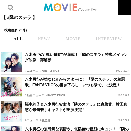
【 #隣のステラ 】
検索結果（5件）
ALL
NEWS
MOVIE
INTERVIEW
八木勇征の“尊い瞬間”が満載！『隣のステラ』特典メイキン
グ映像一部解禁
#ニュース
#FANTASTICS
2026.1.14
八木勇征が幼なじみからスターに！ 『隣のステラ』の主題
歌、FANTASTICSの書き下ろし「いつも隣で」に決定！
#動画ニュース
#FANTASTICS
2025.6.1
福本莉子＆八木勇征W主演『隣のステラ』に倉悠貴、横田真
悠ら最旬若手キャストが出演決定！
#ニュース
#倉悠貴
2025.5.2
八木勇征の無邪気な表情や、無防備な寝顔にキュン！ 『隣の