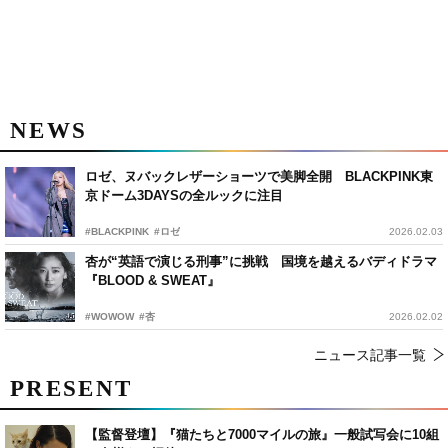
NEWS
ロゼ、ヌバックレザーショーツで美脚全開 BLACKPINK東
京ドーム3DAYSの全ルックに注目
#BLACKPINK
#ロゼ
2026.02.03
杏が“英語で演じる刑事”に挑戦 国境を越えるバディドラマ
『BLOOD & SWEAT』
#WOWOW
#杏
2026.02.02
ニュース記事一覧
PRESENT
【監督登壇】『猫たちと7000マイルの旅』一般試写会に10組