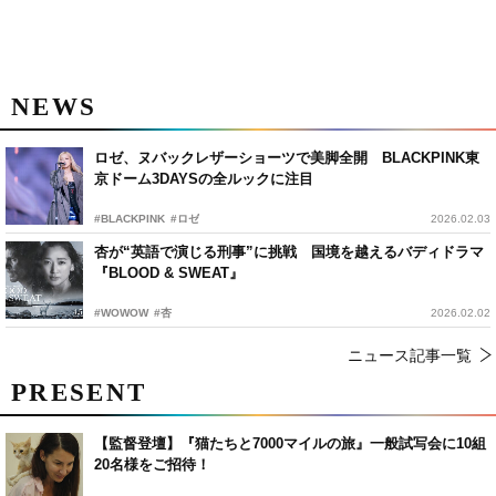
NEWS
ロゼ、ヌバックレザーショーツで美脚全開 BLACKPINK東
京ドーム3DAYSの全ルックに注目
#BLACKPINK
#ロゼ
2026.02.03
杏が“英語で演じる刑事”に挑戦 国境を越えるバディドラマ
『BLOOD & SWEAT』
#WOWOW
#杏
2026.02.02
ニュース記事一覧
PRESENT
【監督登壇】『猫たちと7000マイルの旅』一般試写会に10組
20名様をご招待！