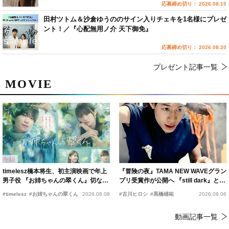
応募締め切り： 2026.08.15
田村ツトム＆沙倉ゆうののサイン入りチェキを1名様にプレゼ
ント！／『心配無用ノ介 天下御免』
応募締め切り： 2026.08.20
プレゼント記事一覧
MOVIE
timelesz橋本将生、初主演映画で年上
『冒険の夜』TAMA NEW WAVEグラン
男子役 『お姉ちゃんの翠くん』切ない
プリ受賞作が公開へ 『still dark』と同
恋の幕開けを予感
時上映決定
#timelesz
#お姉ちゃんの翠くん
2026.08.08
#古川ヒロシ
#髙橋雄祐
2026.08.06
動画記事一覧