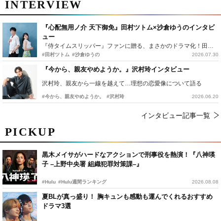
INTERVIEW
『心配無用ノ介 天下御免』田村ツトム×沙倉ゆうのインタビ
ュー
『侍タイムスリッパー』ファンに贈る、まさかのドラマ化！田村ツトム×沙倉ゆうのが語る『心配無用ノ介』撮影秘話
#田村ツトム
#沙倉ゆうの
2026.07.30
『今から、親友やめようか。』沢村玲インタビュー
沢村玲、親友から一線を越えて…理想の恋愛像について語る
#今から、親友やめようか。
#沢村玲
2026.06.20
インタビュー記事一覧
PICKUP
黒木メイサがハードなアクションで刑事役を熱演！『八神瑛
子 –上野中央署 組織犯罪対策課–』
#Hulu
#Hulu週間ランキング
2026.08.08
夏BLが真っ盛り！ 胸キュンも感動も運んでくれるおすすめ
ドラマ3選