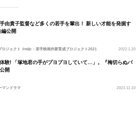
手由貴子監督など多くの若手を輩出！ 新しい才能を発掘す
予告編公開
成プロジェクト
#ndjc：若手映画作家育成プロジェクト2021
2022.1.20
体験! 「塚地君の手がプヨプヨしていて…」。『梅切らぬバ
公開
ーマンドラマ
2021.11.10