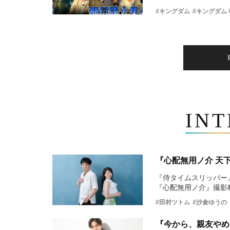
#キングダム
#キングダム
IN
『心配無用ノ介 天
『侍タイムスリッパー
『心配無用ノ介』撮影
#田村ツトム
#沙倉ゆうの
『今から、親友やめ