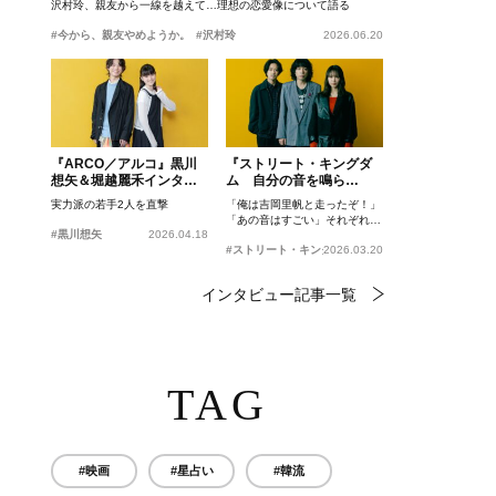
沢村玲、親友から一線を越えて…理想の恋愛像について語る
#今から、親友やめようか。
#沢村玲
2026.06.20
『ARCO／アルコ』黒川
『ストリート・キングダ
想矢＆堀越麗禾インタビ
ム 自分の音を鳴ら
ュー
せ。』峯田和伸、若葉竜
実力派の若手2人を直撃
「俺は吉岡里帆と走ったぞ！」
也、吉岡里帆インタビュ
「あの音はすごい」それぞれの
ー
#黒川想矢
2026.04.18
忘れがたいシーンとは？
#ストリート・キングダム 自分の音を鳴らせ。
2026.03.20
インタビュー記事一覧
TAG
#映画
#星占い
#韓流