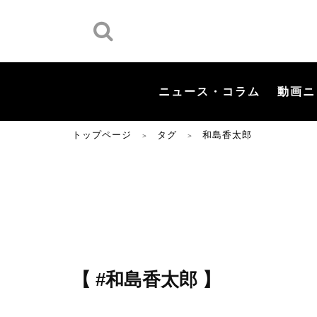
ニュース・コラム
動画ニ
トップページ
タグ
和島香太郎
＞
＞
【 #和島香太郎 】