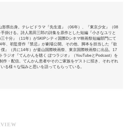
、山形県出身。テレビドラマ『先生道』（06年）、『東京少女』（08
を手掛ける。詩人黒田三郎の詩集を原作とした短編『小さなユリと
三十分』（11年）がSKIPシティ国際Dシネマ映画祭短編部門にて
14年、初監督作『禁忌』が劇場公開。その他、脚本を担当した『欲
僕』（共に14年）が釜山国際映画祭、東京国際映画祭に出品。17
ラジオ『てんかんを聴く ぽつラジオ』（YouTubeとPodcast）を
で制作・配信。てんかん患者やそのご家族をゲストに招き、それぞれ
ている様々な悩みと思いを語ってもらっている。
RVIEW