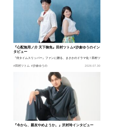
『心配無用ノ介 天下御免』田村ツトム×沙倉ゆうのイン
タビュー
『侍タイムスリッパー』ファンに贈る、まさかのドラマ化！田村ツトム×沙倉ゆうのが語
#田村ツトム
#沙倉ゆうの
2026.07.30
『今から、親友やめようか。』沢村玲インタビュー