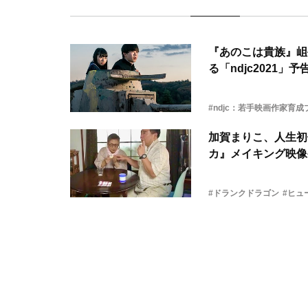
『あのこは貴族』岨
る「ndjc2021」
#ndjc：若手映画作家育
加賀まりこ、人生初
カ』メイキング映像
#ドランクドラゴン
#ヒュ