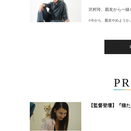
沢村玲、親友から一線
#今から、親友やめようか
PR
【監督登壇】『猫た