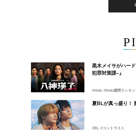
P
黒木メイサがハード
犯罪対策課–』
#Hulu
#Hulu週間ランキ
夏BLが真っ盛り！
#BL
#コントラスト