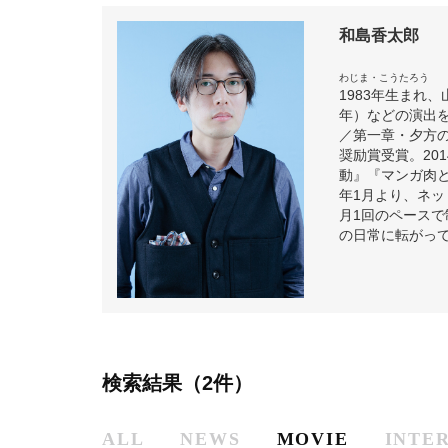
和島香太郎
わじま・こうたろう
1983年生まれ
年）などの演出
／第一章・夕方の
奨励賞受賞。20
動』『マンガ肉と
年1月より、ネット
月1回のペース
の日常に転がっ
検索結果（2件）
ALL
NEWS
MOVIE
INTE