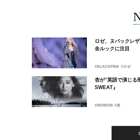
ロゼ、ヌバックレザー
全ルックに注目
#BLACKPINK
#ロゼ
杏が“英語で演じる刑
SWEAT』
#WOWOW
#杏