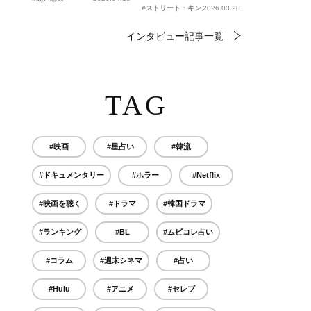
#ストリート・キングダム 自分の音を鳴らせ。
2026.03.20
インタビュー記事一覧
TAG
#映画
#星占い
#韓流
#ドキュメンタリー
#ホラー
#Netflix
#映画を聴く
#ドラマ
#韓国ドラマ
#ランキング
#BL
#ムビコレ占い
#コラム
#週末シネマ
#占い
#Hulu
#アニメ
#セレブ