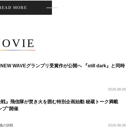
READ MORE
OVIE
NEW WAVEグランプリ受賞作が公開へ 『still dark』と同時
2026.08.06
決戦』飛信隊が焚き火を囲む特別企画始動 秘蔵トーク満載
ンプ”開催
 魂の決戦
2026.08.06