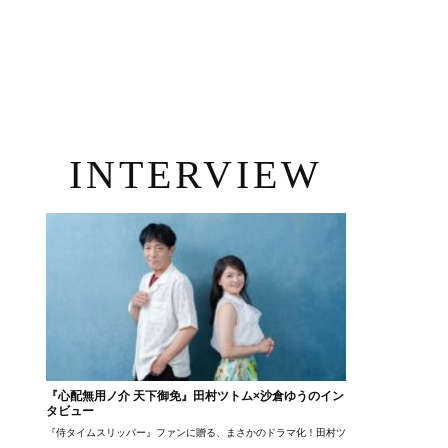
INTERVIEW
『心配無用ノ介 天下御免』田村ツトム×沙倉ゆうのイン
タビュー
『侍タイムスリッパー』ファンに贈る、まさかのドラマ化！田村ツトム×沙倉ゆうのが語