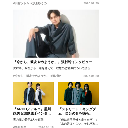
#田村ツトム
#沙倉ゆうの
2026.07.30
『今から、親友やめようか。』沢村玲インタビュー
沢村玲、親友から一線を越えて…理想の恋愛像について語る
#今から、親友やめようか。
#沢村玲
2026.06.20
『ARCO／アルコ』黒川
『ストリート・キングダ
想矢＆堀越麗禾インタビ
ム 自分の音を鳴ら
ュー
せ。』峯田和伸、若葉竜
実力派の若手2人を直撃
「俺は吉岡里帆と走ったぞ！」
也、吉岡里帆インタビュ
「あの音はすごい」それぞれの
ー
#黒川想矢
2026.04.18
忘れがたいシーンとは？