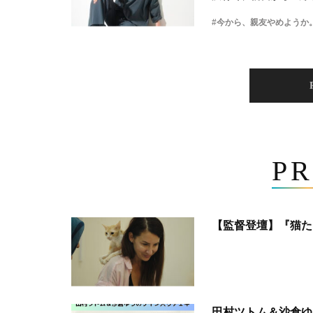
#今から、親友やめようか
PR
【監督登壇】『猫た
田村ツトム＆沙倉ゆ