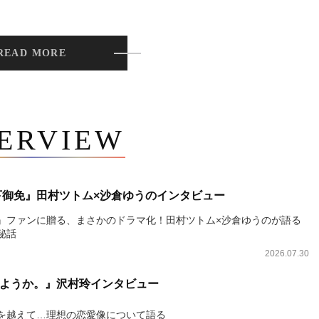
READ MORE
TERVIEW
下御免』田村ツトム×沙倉ゆうのインタビュー
』ファンに贈る、まさかのドラマ化！田村ツトム×沙倉ゆうのが語る
秘話
2026.07.30
ようか。』沢村玲インタビュー
を越えて…理想の恋愛像について語る