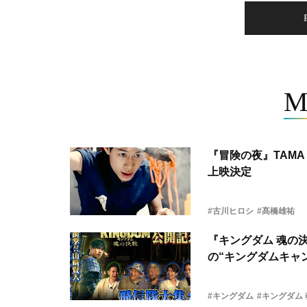
M
『冒険の夜』TAMA 
上映決定
#古川ヒロシ
#髙橋雄祐
『キングダム 魂の
の“キングダムキャ
#キングダム
#キングダム