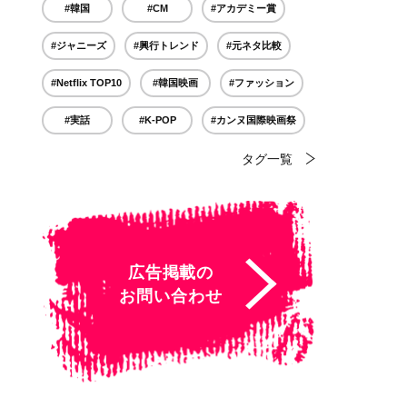
#韓国
#CM
#アカデミー賞
#ジャニーズ
#興行トレンド
#元ネタ比較
#Netflix TOP10
#韓国映画
#ファッション
#実話
#K-POP
#カンヌ国際映画祭
タグ一覧
広告掲載の
お問い合わせ