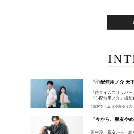
IN
『心配無用ノ介 天
『侍タイムスリッパー
『心配無用ノ介』撮影
#田村ツトム
#沙倉ゆうの
『今から、親友やめ
沢村玲、親友から一線