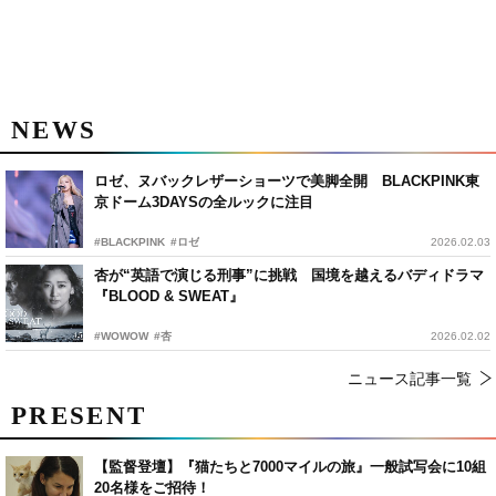
NEWS
ロゼ、ヌバックレザーショーツで美脚全開 BLACKPINK東
京ドーム3DAYSの全ルックに注目
#BLACKPINK
#ロゼ
2026.02.03
杏が“英語で演じる刑事”に挑戦 国境を越えるバディドラマ
『BLOOD & SWEAT』
#WOWOW
#杏
2026.02.02
ニュース記事一覧
PRESENT
【監督登壇】『猫たちと7000マイルの旅』一般試写会に10組
20名様をご招待！