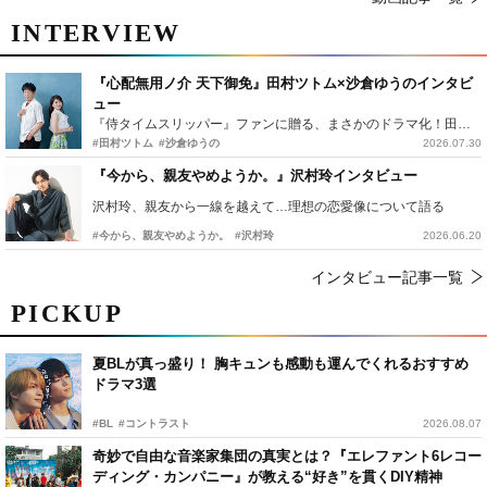
INTERVIEW
『心配無用ノ介 天下御免』田村ツトム×沙倉ゆうのインタビ
ュー
『侍タイムスリッパー』ファンに贈る、まさかのドラマ化！田村ツトム×沙倉ゆうのが語る『心配無用ノ介』撮影秘話
#田村ツトム
#沙倉ゆうの
2026.07.30
『今から、親友やめようか。』沢村玲インタビュー
沢村玲、親友から一線を越えて…理想の恋愛像について語る
#今から、親友やめようか。
#沢村玲
2026.06.20
インタビュー記事一覧
PICKUP
夏BLが真っ盛り！ 胸キュンも感動も運んでくれるおすすめ
ドラマ3選
#BL
#コントラスト
2026.08.07
奇妙で自由な音楽家集団の真実とは？『エレファント6レコー
ディング・カンパニー』が教える“好き”を貫くDIY精神