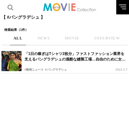
【 #バングラデシュ 】
検索結果（1件）
ALL
NEWS
MOVIE
INTERVIEW
「1日の稼ぎはTシャツ2枚分」ファストファッション業界を
支えるバングラデシュの過酷な縫製工場…自由のために女性
たちが立ち上がる
#動画ニュース
#バングラデシュ
2022.2.7