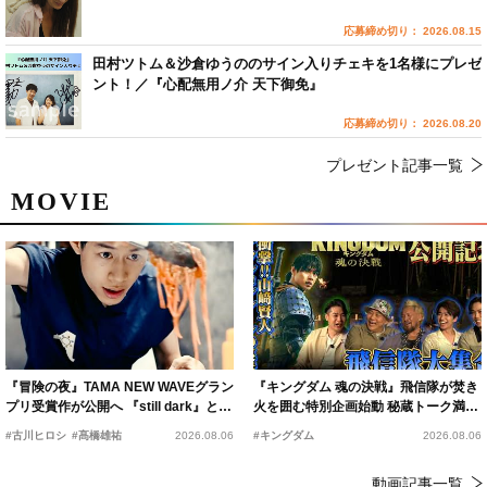
応募締め切り： 2026.08.15
田村ツトム＆沙倉ゆうののサイン入りチェキを1名様にプレゼ
ント！／『心配無用ノ介 天下御免』
応募締め切り： 2026.08.20
プレゼント記事一覧
MOVIE
『冒険の夜』TAMA NEW WAVEグラン
『キングダム 魂の決戦』飛信隊が焚き
プリ受賞作が公開へ 『still dark』と同
火を囲む特別企画始動 秘蔵トーク満載
時上映決定
の“キングダムキャンプ”開催
#古川ヒロシ
#髙橋雄祐
2026.08.06
#キングダム
2026.08.06
動画記事一覧