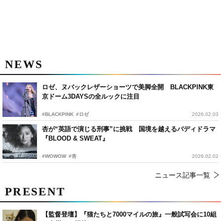
NEWS
ロゼ、ヌバックレザーショーツで美脚全開 BLACKPINK東
京ドーム3DAYSの全ルックに注目
#BLACKPINK
#ロゼ
2026.02.03
杏が“英語で演じる刑事”に挑戦 国境を越えるバディドラマ
『BLOOD & SWEAT』
#WOWOW
#杏
2026.02.02
ニュース記事一覧
PRESENT
【監督登壇】『猫たちと7000マイルの旅』一般試写会に10組