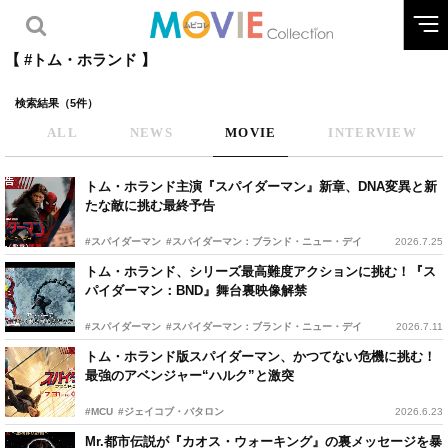
【 #トム・ホランド 】
検索結果（5件）
ALL
NEWS
MOVIE
INTERVIEW
トム・ホランド主演『スパイダーマン』新章、DNA変異と新
たな敵に挑む最終予告
#スパイダーマン
#スパイダーマン：ブランド・ニュー・デイ
2026.7.25
トム・ホランド、シリーズ最高難度アクションに挑む！『ス
パイダーマン：BND』舞台裏映像解禁
#スパイダーマン
#スパイダーマン：ブランド・ニュー・デイ
2026.7.11
トム・ホランド版スパイダーマン、かつてない危機に挑む！
最強のアベンジャー“ハルク”と激突
#MCU
#ジェイコブ・バタロン
2026.6.23
Mr.都市伝説が『カオス・ウォーキング』の裏メッセージを暴