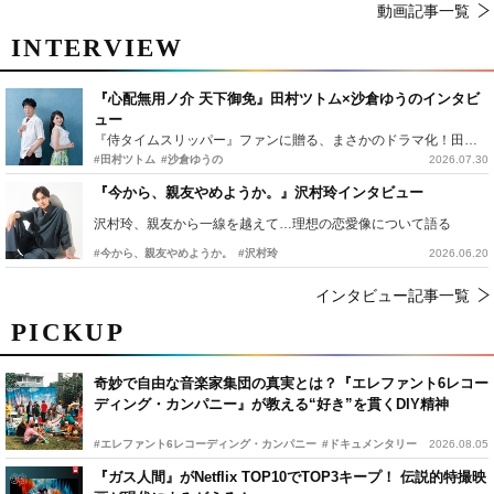
動画記事一覧
INTERVIEW
『心配無用ノ介 天下御免』田村ツトム×沙倉ゆうのインタビ
ュー
『侍タイムスリッパー』ファンに贈る、まさかのドラマ化！田村ツトム×沙倉ゆうのが語る『心配無用ノ介』撮影秘話
#田村ツトム
#沙倉ゆうの
2026.07.30
『今から、親友やめようか。』沢村玲インタビュー
沢村玲、親友から一線を越えて…理想の恋愛像について語る
#今から、親友やめようか。
#沢村玲
2026.06.20
インタビュー記事一覧
PICKUP
奇妙で自由な音楽家集団の真実とは？『エレファント6レコー
ディング・カンパニー』が教える“好き”を貫くDIY精神
#エレファント6レコーディング・カンパニー
#ドキュメンタリー
2026.08.05
『ガス人間』がNetflix TOP10でTOP3キープ！ 伝説的特撮映