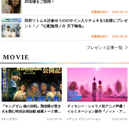
20名様をご招待！
応募締め切り： 2026.08.15
田村ツトム＆沙倉ゆうののサイン入りチェキを1名様にプレゼ
ント！／『心配無用ノ介 天下御免』
応募締め切り： 2026.08.20
プレゼント記事一覧
MOVIE
『キングダム 魂の決戦』飛信隊が焚き
ティモシー・シャラメ初アニメ声優！
火を囲む特別企画始動 秘蔵トーク満載
イルミネーション新作『ノット・アロ
の“キングダムキャンプ”開催
ーン』2027年公開決定
#キングダム
2026.08.06
#アニメ
#アニメーション
2026.08.06