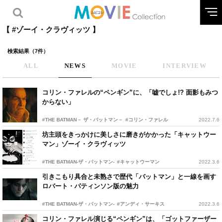
【 #ゾーイ・クラヴィッツ 】
検索結果（7件）
ALL
NEWS
MOVIE
INTERVIEW
コリン・ファレルの“ペンギン”に、「嘘でしょ!? 面影もみつ
からない」
#THE BATMAN－ ザ・バットマン－
#コリン・ファレル
2022.7.6
坊主頭をきっかけに美しさに磨きがかかった「キャットウー
マン」ゾーイ・クラヴィッツ
#THE BATMAN-ザ・バットマン-
#キャットウーマン
2022.3.6
引きこもり具合と未熟さで歴代「バットマン」と一線を画す
ロバート・パティンソン版の魅力
#THE BATMAN-ザ・バットマン-
#アンディ・サーキス
2022.3.6
コリン・ファレル演じる“ペンギン”は、「ゴットファーザー