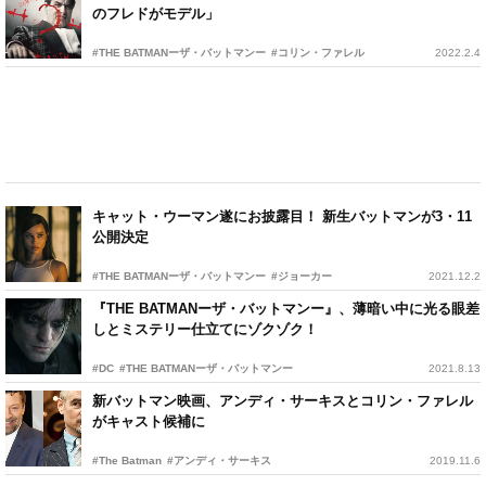
のフレドがモデル」
#THE BATMANーザ・バットマンー
#コリン・ファレル
2022.2.4
キャット・ウーマン遂にお披露目！ 新生バットマンが3・11
公開決定
#THE BATMANーザ・バットマンー
#ジョーカー
2021.12.2
『THE BATMANーザ・バットマンー』、薄暗い中に光る眼差
しとミステリー仕立てにゾクゾク！
#DC
#THE BATMANーザ・バットマンー
2021.8.13
新バットマン映画、アンディ・サーキスとコリン・ファレル
がキャスト候補に
#The Batman
#アンディ・サーキス
2019.11.6