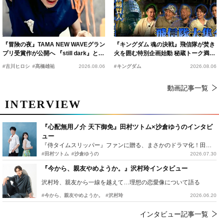
『冒険の夜』TAMA NEW WAVEグラン
『キングダム 魂の決戦』飛信隊が焚き
プリ受賞作が公開へ 『still dark』と同
火を囲む特別企画始動 秘蔵トーク満載
時上映決定
の“キングダムキャンプ”開催
#古川ヒロシ
#髙橋雄祐
2026.08.06
#キングダム
2026.08.06
動画記事一覧
INTERVIEW
『心配無用ノ介 天下御免』田村ツトム×沙倉ゆうのインタビ
ュー
『侍タイムスリッパー』ファンに贈る、まさかのドラマ化！田村ツトム×沙倉ゆうのが語る『心配無用ノ介』撮影秘話
#田村ツトム
#沙倉ゆうの
2026.07.30
『今から、親友やめようか。』沢村玲インタビュー
沢村玲、親友から一線を越えて…理想の恋愛像について語る
#今から、親友やめようか。
#沢村玲
2026.06.20
インタビュー記事一覧