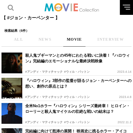
【 #ジョン・カーペンター 】
検索結果（6件）
ALL
NEWS
MOVIE
INTERVIEW
殺人鬼ブギーマンとの45年にわたる戦いに決着！『ハロウィ
ン』完結編のエモーショナルな最終決戦映像
#アンディ・マティチャック
#ウィル・パットン
2023.4.14
『ハロウィン』3部作の監督が語るジョン・カーペンターへの
想い、創作の原点とは？
#アンディ・マティチャック
#ウィル・パットン
2023.4.8
全米No1ホラー『ハロウィン』シリーズ最終章！ ヒロイン・
ローリーと殺人鬼マイケルの壮絶な戦いの結末は？
#アンディ・マティチャック
#ウィル・パットン
2022.11.2
完結編に向けて怒涛の展開！ 映画史に残るホラー・アイコ