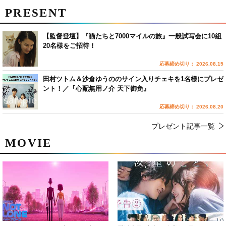
PRESENT
【監督登壇】『猫たちと7000マイルの旅』一般試写会に10組
20名様をご招待！
応募締め切り： 2026.08.15
田村ツトム＆沙倉ゆうののサイン入りチェキを1名様にプレゼ
ント！／『心配無用ノ介 天下御免』
応募締め切り： 2026.08.20
プレゼント記事一覧
MOVIE