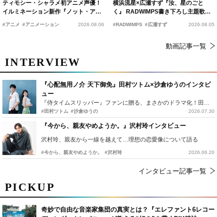
ティモシー・シャラメ初アニメ声優！
横浜流星×広瀬すず『汝、星のごと
イルミネーション新作『ノット・アロ
く』 RADWIMPS書き下ろし主題歌が
ーン』2027年公開決定
15年の愛を切なく彩る
#アニメ
#アニメーション
2026.08.06
#RADWIMPS
#広瀬すず
2026.08.05
動画記事一覧
INTERVIEW
『心配無用ノ介 天下御免』田村ツトム×沙倉ゆうのインタビ
ュー
『侍タイムスリッパー』ファンに贈る、まさかのドラマ化！田村ツトム×沙倉ゆうのが語る『心配無用ノ介』撮影秘話
#田村ツトム
#沙倉ゆうの
2026.07.30
『今から、親友やめようか。』沢村玲インタビュー
沢村玲、親友から一線を越えて…理想の恋愛像について語る
#今から、親友やめようか。
#沢村玲
2026.06.20
インタビュー記事一覧
PICKUP
奇妙で自由な音楽家集団の真実とは？『エレファント6レコー