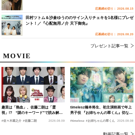
応募締め切り： 2026.08.15
田村ツトム＆沙倉ゆうののサイン入りチェキを1名様にプレゼ
ント！／『心配無用ノ介 天下御免』
応募締め切り： 2026.08.20
プレゼント記事一覧
MOVIE
趣里は「熱血」、佐藤二朗は「霊
timelesz橋本将生、初主演映画で年上
視」!? “謎のキーワード”で読み解く
男子役 『お姉ちゃんの翠くん』切ない
『踊る大捜査線 N.E.W.』新メンバー
恋の幕開けを予感
#佐々木蔵之介
#佐藤二朗
2026.08.09
#timelesz
#お姉ちゃんの翠くん
2026.08.08
動画記事一覧