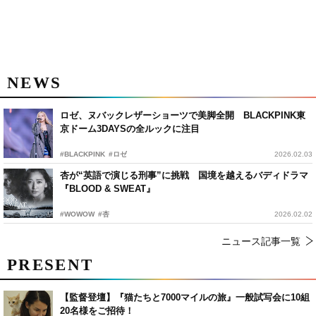
NEWS
ロゼ、ヌバックレザーショーツで美脚全開 BLACKPINK東
京ドーム3DAYSの全ルックに注目
#BLACKPINK
#ロゼ
2026.02.03
杏が“英語で演じる刑事”に挑戦 国境を越えるバディドラマ
『BLOOD & SWEAT』
#WOWOW
#杏
2026.02.02
ニュース記事一覧
PRESENT
【監督登壇】『猫たちと7000マイルの旅』一般試写会に10組
20名様をご招待！