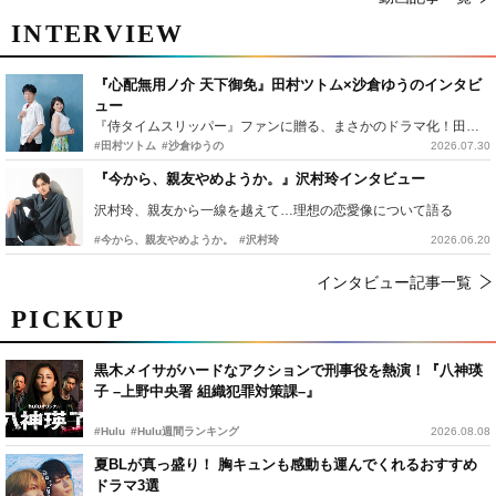
INTERVIEW
『心配無用ノ介 天下御免』田村ツトム×沙倉ゆうのインタビ
ュー
『侍タイムスリッパー』ファンに贈る、まさかのドラマ化！田村ツトム×沙倉ゆうのが語る『心配無用ノ介』撮影秘話
#田村ツトム
#沙倉ゆうの
2026.07.30
『今から、親友やめようか。』沢村玲インタビュー
沢村玲、親友から一線を越えて…理想の恋愛像について語る
#今から、親友やめようか。
#沢村玲
2026.06.20
インタビュー記事一覧
PICKUP
黒木メイサがハードなアクションで刑事役を熱演！『八神瑛
子 –上野中央署 組織犯罪対策課–』
#Hulu
#Hulu週間ランキング
2026.08.08
夏BLが真っ盛り！ 胸キュンも感動も運んでくれるおすすめ
ドラマ3選