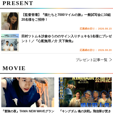
PRESENT
【監督登壇】『猫たちと7000マイルの旅』一般試写会に10組
20名様をご招待！
応募締め切り： 2026.08.15
田村ツトム＆沙倉ゆうののサイン入りチェキを1名様にプレゼ
ント！／『心配無用ノ介 天下御免』
応募締め切り： 2026.08.20
プレゼント記事一覧
MOVIE
『冒険の夜』TAMA NEW WAVEグラン
『キングダム 魂の決戦』飛信隊が焚き