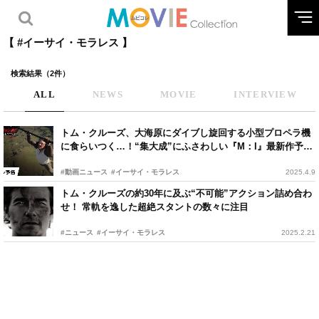
【 #イーサイ・モラレス 】
検索結果（2件）
ALL
NEWS
MOVIE
INTERVIEW
トム・クルーズ、大海原にダイブし旋回する小型プロペラ機
に食らいつく…！“集大成”にふさわしい『M：I』最新作予告
編
#動画ニュース
#イーサイ・モラレス
2025.4.9
トム・クルーズの約30年に及ぶ“不可能”アクション詰め合わ
せ！ 常軌を逸した超絶スタントの数々に注目
#ニュース
#イーサイ・モラレス
2025.2.21