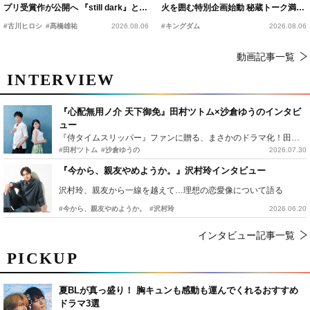
プリ受賞作が公開へ 『still dark』と同
火を囲む特別企画始動 秘蔵トーク満載
時上映決定
の“キングダムキャンプ”開催
#古川ヒロシ
#髙橋雄祐
2026.08.06
#キングダム
2026.08.06
動画記事一覧
INTERVIEW
『心配無用ノ介 天下御免』田村ツトム×沙倉ゆうのインタビ
ュー
『侍タイムスリッパー』ファンに贈る、まさかのドラマ化！田村ツトム×沙倉ゆうのが語る『心配無用ノ介』撮影秘話
#田村ツトム
#沙倉ゆうの
2026.07.30
『今から、親友やめようか。』沢村玲インタビュー
沢村玲、親友から一線を越えて…理想の恋愛像について語る
#今から、親友やめようか。
#沢村玲
2026.06.20
インタビュー記事一覧
PICKUP
夏BLが真っ盛り！ 胸キュンも感動も運んでくれるおすすめ
ドラマ3選