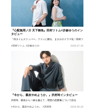
『心配無用ノ介 天下御免』田村ツトム×沙倉ゆうのイン
タビュー
『侍タイムスリッパー』ファンに贈る、まさかのドラマ化！田村ツトム×沙倉ゆうのが語
#田村ツトム
#沙倉ゆうの
2026.07.30
『今から、親友やめようか。』沢村玲インタビュー
沢村玲、親友から一線を越えて…理想の恋愛像について語る
#今から、親友やめようか。
#沢村玲
2026.06.20