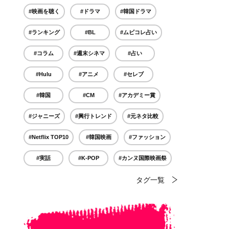
#映画を聴く
#ドラマ
#韓国ドラマ
#ランキング
#BL
#ムビコレ占い
#コラム
#週末シネマ
#占い
#Hulu
#アニメ
#セレブ
#韓国
#CM
#アカデミー賞
#ジャニーズ
#興行トレンド
#元ネタ比較
#Netflix TOP10
#韓国映画
#ファッション
#実話
#K-POP
#カンヌ国際映画祭
タグ一覧