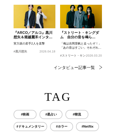
『ARCO／アルコ』黒川
『ストリート・キングダ
想矢＆堀越麗禾インタビ
ム 自分の音を鳴ら
ュー
せ。』峯田和伸、若葉竜
実力派の若手2人を直撃
「俺は吉岡里帆と走ったぞ！」
也、吉岡里帆インタビュ
「あの音はすごい」それぞれの
ー
#黒川想矢
2026.04.18
忘れがたいシーンとは？
#ストリート・キングダム 自分の音を鳴らせ。
2026.03.20
インタビュー記事一覧
TAG
#映画
#星占い
#韓流
#ドキュメンタリー
#ホラー
#Netflix