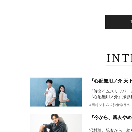
IN
『心配無用ノ介 天
『侍タイムスリッパー
『心配無用ノ介』撮影
#田村ツトム
#沙倉ゆうの
『今から、親友やめ
沢村玲、親友から一線