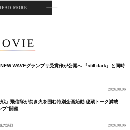
READ MORE
OVIE
NEW WAVEグランプリ受賞作が公開へ 『still dark』と同時
2026.08.06
決戦』飛信隊が焚き火を囲む特別企画始動 秘蔵トーク満載
ンプ”開催
 魂の決戦
2026.08.06