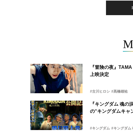
M
『冒険の夜』TAMA 
上映決定
#古川ヒロシ
#髙橋雄祐
『キングダム 魂の
の“キングダムキャ
#キングダム
#キングダム