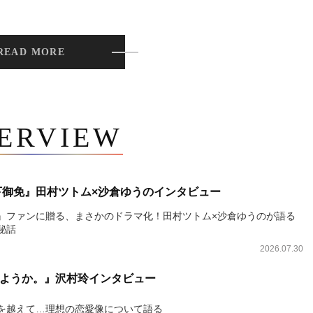
READ MORE
TERVIEW
下御免』田村ツトム×沙倉ゆうのインタビュー
』ファンに贈る、まさかのドラマ化！田村ツトム×沙倉ゆうのが語る
秘話
2026.07.30
ようか。』沢村玲インタビュー
を越えて…理想の恋愛像について語る