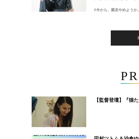
#今から、親友やめようか
PR
【監督登壇】『猫た
田村ツトム＆沙倉ゆ