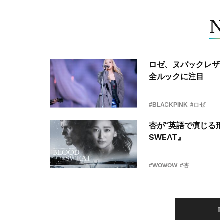
ロゼ、ヌバックレザー
全ルックに注目
#BLACKPINK
#ロゼ
杏が“英語で演じる刑
SWEAT』
#WOWOW
#杏