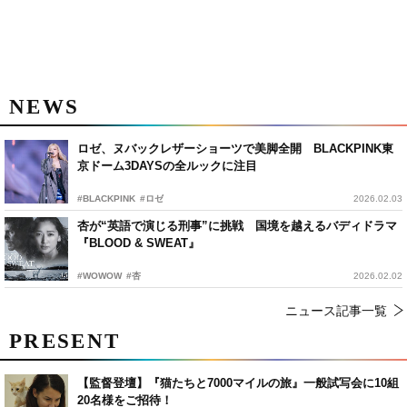
NEWS
ロゼ、ヌバックレザーショーツで美脚全開 BLACKPINK東
京ドーム3DAYSの全ルックに注目
#BLACKPINK
#ロゼ
2026.02.03
杏が“英語で演じる刑事”に挑戦 国境を越えるバディドラマ
『BLOOD & SWEAT』
#WOWOW
#杏
2026.02.02
ニュース記事一覧
PRESENT
【監督登壇】『猫たちと7000マイルの旅』一般試写会に10組
20名様をご招待！