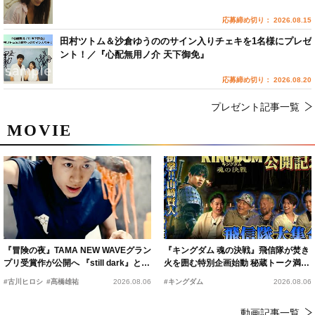
応募締め切り： 2026.08.15
田村ツトム＆沙倉ゆうののサイン入りチェキを1名様にプレゼ
ント！／『心配無用ノ介 天下御免』
応募締め切り： 2026.08.20
プレゼント記事一覧
MOVIE
『冒険の夜』TAMA NEW WAVEグラン
『キングダム 魂の決戦』飛信隊が焚き
プリ受賞作が公開へ 『still dark』と同
火を囲む特別企画始動 秘蔵トーク満載
時上映決定
の“キングダムキャンプ”開催
#古川ヒロシ
#髙橋雄祐
2026.08.06
#キングダム
2026.08.06
動画記事一覧