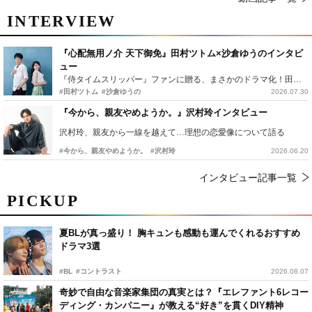
INTERVIEW
『心配無用ノ介 天下御免』田村ツトム×沙倉ゆうのインタビ
ュー
『侍タイムスリッパー』ファンに贈る、まさかのドラマ化！田村ツトム×沙倉ゆうのが語る『心配無用ノ介』撮影秘話
#田村ツトム
#沙倉ゆうの
2026.07.30
『今から、親友やめようか。』沢村玲インタビュー
沢村玲、親友から一線を越えて…理想の恋愛像について語る
#今から、親友やめようか。
#沢村玲
2026.06.20
インタビュー記事一覧
PICKUP
夏BLが真っ盛り！ 胸キュンも感動も運んでくれるおすすめ
ドラマ3選
#BL
#コントラスト
2026.08.07
奇妙で自由な音楽家集団の真実とは？『エレファント6レコー
ディング・カンパニー』が教える“好き”を貫くDIY精神