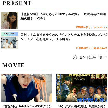
PRESENT
【監督登壇】『猫たちと7000マイルの旅』一般試写会に10組
20名様をご招待！
応募締め切り： 2026.08.15
田村ツトム＆沙倉ゆうののサイン入りチェキを1名様にプレゼ
ント！／『心配無用ノ介 天下御免』
応募締め切り： 2026.08.20
プレゼント記事一覧
MOVIE
『冒険の夜』TAMA NEW WAVEグラン
『キングダム 魂の決戦』飛信隊が焚き