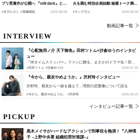
プリ受賞作が公開へ 『still dark』と同
火を囲む特別企画始動 秘蔵トーク満載
時上映決定
の“キングダムキャンプ”開催
#古川ヒロシ
#髙橋雄祐
2026.08.06
#キングダム
2026.08.06
動画記事一覧
INTERVIEW
『心配無用ノ介 天下御免』田村ツトム×沙倉ゆうのインタビ
ュー
『侍タイムスリッパー』ファンに贈る、まさかのドラマ化！田村ツトム×沙倉ゆうのが語る『心配無用ノ介』撮影秘話
#田村ツトム
#沙倉ゆうの
2026.07.30
『今から、親友やめようか。』沢村玲インタビュー
沢村玲、親友から一線を越えて…理想の恋愛像について語る
#今から、親友やめようか。
#沢村玲
2026.06.20
インタビュー記事一覧
PICKUP
黒木メイサがハードなアクションで刑事役を熱演！『八神瑛
子 –上野中央署 組織犯罪対策課–』