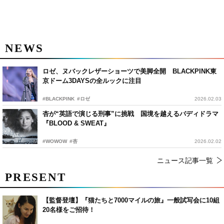
NEWS
ロゼ、ヌバックレザーショーツで美脚全開 BLACKPINK東
京ドーム3DAYSの全ルックに注目
#BLACKPINK
#ロゼ
2026.02.03
杏が“英語で演じる刑事”に挑戦 国境を越えるバディドラマ
『BLOOD & SWEAT』
#WOWOW
#杏
2026.02.02
ニュース記事一覧
PRESENT
【監督登壇】『猫たちと7000マイルの旅』一般試写会に10組
20名様をご招待！