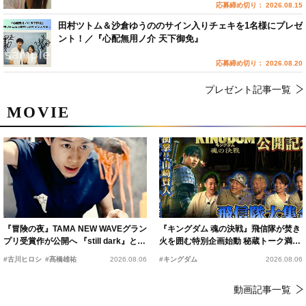
応募締め切り： 2026.08.15
田村ツトム＆沙倉ゆうののサイン入りチェキを1名様にプレゼ
ント！／『心配無用ノ介 天下御免』
応募締め切り： 2026.08.20
プレゼント記事一覧
MOVIE
『冒険の夜』TAMA NEW WAVEグラン
『キングダム 魂の決戦』飛信隊が焚き
プリ受賞作が公開へ 『still dark』と同
火を囲む特別企画始動 秘蔵トーク満載
時上映決定
の“キングダムキャンプ”開催
#古川ヒロシ
#髙橋雄祐
2026.08.06
#キングダム
2026.08.06
動画記事一覧