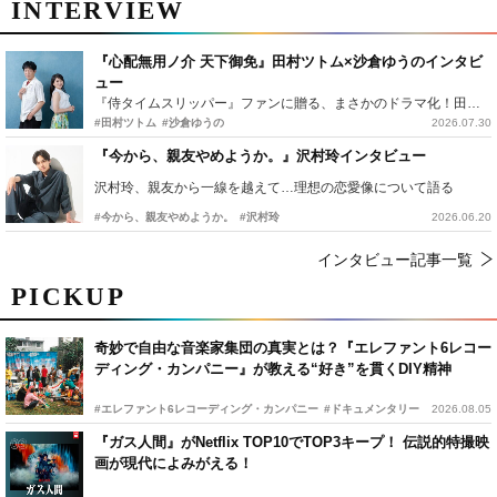
INTERVIEW
『心配無用ノ介 天下御免』田村ツトム×沙倉ゆうのインタビ
ュー
『侍タイムスリッパー』ファンに贈る、まさかのドラマ化！田村ツトム×沙倉ゆうのが語る『心配無用ノ介』撮影秘話
#田村ツトム
#沙倉ゆうの
2026.07.30
『今から、親友やめようか。』沢村玲インタビュー
沢村玲、親友から一線を越えて…理想の恋愛像について語る
#今から、親友やめようか。
#沢村玲
2026.06.20
インタビュー記事一覧
PICKUP
奇妙で自由な音楽家集団の真実とは？『エレファント6レコー
ディング・カンパニー』が教える“好き”を貫くDIY精神
#エレファント6レコーディング・カンパニー
#ドキュメンタリー
2026.08.05
『ガス人間』がNetflix TOP10でTOP3キープ！ 伝説的特撮映
画が現代によみがえる！