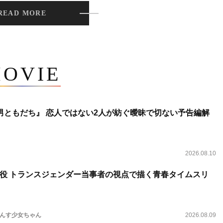
READ MORE
OVIE
男ともだち』 恋人ではない2人が紡ぐ曖昧で切ない予告編解
2026.08.10
役 トランスジェンダー当事者の視点で描く青春タイムスリ
らんす少女ちゃん
2026.08.09