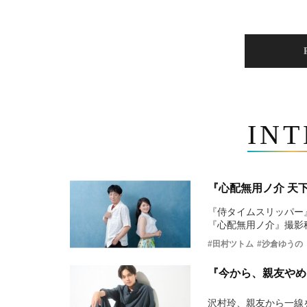
IN
『心配無用ノ介 天
『侍タイムスリッパー
『心配無用ノ介』撮影
#田村ツトム
#沙倉ゆうの
『今から、親友やめ
沢村玲、親友から一線