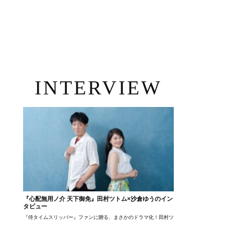
INTERVIEW
『心配無用ノ介 天下御免』田村ツトム×沙倉ゆうのイン
タビュー
『侍タイムスリッパー』ファンに贈る、まさかのドラマ化！田村ツトム×沙倉ゆうのが語