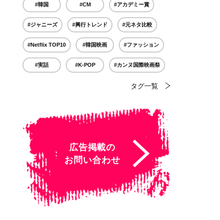
#韓国
#CM
#アカデミー賞
#ジャニーズ
#興行トレンド
#元ネタ比較
#Netflix TOP10
#韓国映画
#ファッション
#実話
#K-POP
#カンヌ国際映画祭
タグ一覧
広告掲載の
お問い合わせ