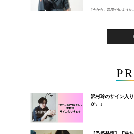
#今から、親友やめようか
PR
沢村玲のサイン入り
か。』
【監督登壇】『猫た