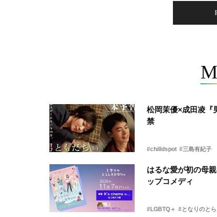
M
松岡茉優×成田凌『
禁
#chilldspot
#三島有紀子
はるな愛が初の母親
ップコメディ
#LGBTQ＋
#となりのと