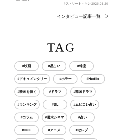
#ストリート・キングダム 自分の音を鳴らせ。
2026.03.20
インタビュー記事一覧
TAG
#映画
#星占い
#韓流
#ドキュメンタリー
#ホラー
#Netflix
#映画を聴く
#ドラマ
#韓国ドラマ
#ランキング
#BL
#ムビコレ占い
#コラム
#週末シネマ
#占い
#Hulu
#アニメ
#セレブ