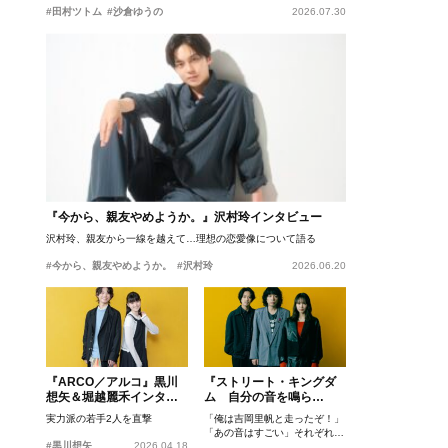
#田村ツトム
#沙倉ゆうの
2026.07.30
『今から、親友やめようか。』沢村玲インタビュー
沢村玲、親友から一線を越えて…理想の恋愛像について語る
#今から、親友やめようか。
#沢村玲
2026.06.20
『ARCO／アルコ』黒川
『ストリート・キングダ
想矢＆堀越麗禾インタビ
ム 自分の音を鳴ら
ュー
せ。』峯田和伸、若葉竜
実力派の若手2人を直撃
「俺は吉岡里帆と走ったぞ！」
也、吉岡里帆インタビュ
「あの音はすごい」それぞれの
ー
#黒川想矢
2026.04.18
忘れがたいシーンとは？