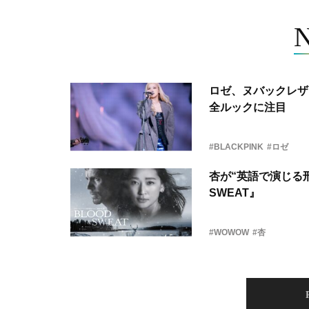
ロゼ、ヌバックレザー
全ルックに注目
#BLACKPINK
#ロゼ
杏が“英語で演じる刑
SWEAT』
#WOWOW
#杏