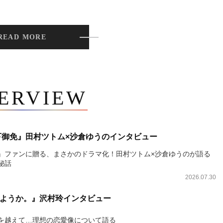
READ MORE
TERVIEW
下御免』田村ツトム×沙倉ゆうのインタビュー
』ファンに贈る、まさかのドラマ化！田村ツトム×沙倉ゆうのが語る
秘話
2026.07.30
ようか。』沢村玲インタビュー
を越えて…理想の恋愛像について語る