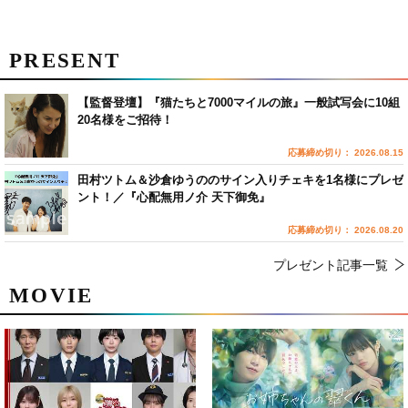
PRESENT
【監督登壇】『猫たちと7000マイルの旅』一般試写会に10組
20名様をご招待！
応募締め切り： 2026.08.15
田村ツトム＆沙倉ゆうののサイン入りチェキを1名様にプレゼ
ント！／『心配無用ノ介 天下御免』
応募締め切り： 2026.08.20
プレゼント記事一覧
MOVIE