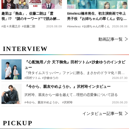
趣里は「熱血」、佐藤二朗は「霊
timelesz橋本将生、初主演映画で年上
視」!? “謎のキーワード”で読み解く
男子役 『お姉ちゃんの翠くん』切ない
『踊る大捜査線 N.E.W.』新メンバー
恋の幕開けを予感
#佐々木蔵之介
#佐藤二朗
2026.08.09
#timelesz
#お姉ちゃんの翠くん
2026.08.08
動画記事一覧
INTERVIEW
『心配無用ノ介 天下御免』田村ツトム×沙倉ゆうのインタビ
ュー
『侍タイムスリッパー』ファンに贈る、まさかのドラマ化！田村ツトム×沙倉ゆうのが語る『心配無用ノ介』撮影秘話
#田村ツトム
#沙倉ゆうの
2026.07.30
『今から、親友やめようか。』沢村玲インタビュー
沢村玲、親友から一線を越えて…理想の恋愛像について語る
#今から、親友やめようか。
#沢村玲
2026.06.20
インタビュー記事一覧
PICKUP