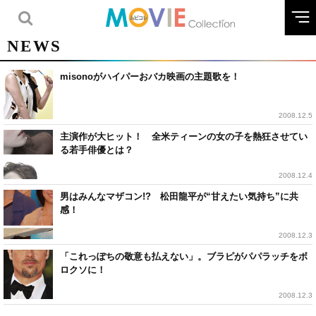
NEWS
misonoがハイパーおバカ映画の主題歌を！
2008.12.5
主演作が大ヒット！ 全米ティーンの女の子を熱狂させてい
る若手俳優とは？
2008.12.4
男はみんなマザコン!? 松田龍平が“甘えたい気持ち”に共
感！
2008.12.3
「これっぽちの敬意も払えない」。ブラピがパパラッチをボ
ロクソに！
2008.12.3