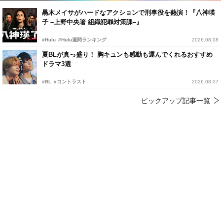
黒木メイサがハードなアクションで刑事役を熱演！『八神瑛
子 –上野中央署 組織犯罪対策課–』
#Hulu
#Hulu週間ランキング
2026.08.08
夏BLが真っ盛り！ 胸キュンも感動も運んでくれるおすすめ
ドラマ3選
#BL
#コントラスト
2026.08.07
ピックアップ記事一覧