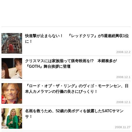
快進撃が止まらない！ 『レッドクリフ』が5週連続興収1位
に！
2008.12.2
クリスマスには家族揃って猟奇映画を!? 本郷奏多が
『GOTH』舞台挨拶に登壇
2008.12.1
『ロード・オブ・ザ・リング』のヴィゴ・モーテンセン、日
本人カメラマンの行儀の良さにびっくり！
2008.12.1
名画を救うため、52歳の美ボディを披露したSATCサマン
サ！
2008.11.27