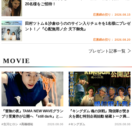
20名様をご招待！
応募締め切り： 2026.08.15
田村ツトム＆沙倉ゆうののサイン入りチェキを1名様にプレゼ
ント！／『心配無用ノ介 天下御免』
応募締め切り： 2026.08.20
プレゼント記事一覧
MOVIE
『冒険の夜』TAMA NEW WAVEグラン
『キングダム 魂の決戦』飛信隊が焚き
プリ受賞作が公開へ 『still dark』と同
火を囲む特別企画始動 秘蔵トーク満載
時上映決定
の“キングダムキャンプ”開催
#古川ヒロシ
#髙橋雄祐
2026.08.06
#キングダム
2026.08.06