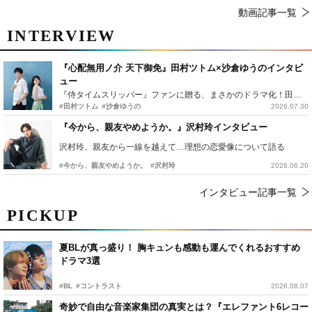
動画記事一覧
INTERVIEW
『心配無用ノ介 天下御免』田村ツトム×沙倉ゆうのインタビ
ュー
『侍タイムスリッパー』ファンに贈る、まさかのドラマ化！田村ツトム×沙倉ゆうのが語る『心配無用ノ介』撮影秘話
#田村ツトム
#沙倉ゆうの
2026.07.30
『今から、親友やめようか。』沢村玲インタビュー
沢村玲、親友から一線を越えて…理想の恋愛像について語る
#今から、親友やめようか。
#沢村玲
2026.06.20
インタビュー記事一覧
PICKUP
夏BLが真っ盛り！ 胸キュンも感動も運んでくれるおすすめ
ドラマ3選
#BL
#コントラスト
2026.08.07
奇妙で自由な音楽家集団の真実とは？『エレファント6レコー