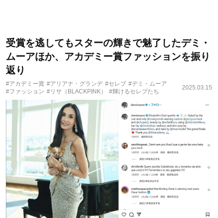
受賞を逃してもスターの輝きで魅了したデミ・
ムーアほか、アカデミー賞ファッションを振り
返り
#アカデミー賞
#アリアナ・グランデ
#セレブ
#デミ・ムーア
2025.03.15
#ファッション
#リサ（BLACKPINK）
#輝けるセレブたち