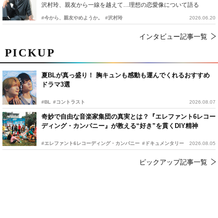
沢村玲、親友から一線を越えて…理想の恋愛像について語る
#今から、親友やめようか。
#沢村玲
2026.06.20
インタビュー記事一覧
PICKUP
夏BLが真っ盛り！ 胸キュンも感動も運んでくれるおすすめ
ドラマ3選
#BL
#コントラスト
2026.08.07
奇妙で自由な音楽家集団の真実とは？『エレファント6レコー
ディング・カンパニー』が教える“好き”を貫くDIY精神
#エレファント6レコーディング・カンパニー
#ドキュメンタリー
2026.08.05
ピックアップ記事一覧