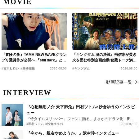
MOVIE
『冒険の夜』TAMA NEW WAVEグラン
『キングダム 魂の決戦』飛信隊が焚き
プリ受賞作が公開へ 『still dark』と同
火を囲む特別企画始動 秘蔵トーク満載
時上映決定
の“キングダムキャンプ”開催
#古川ヒロシ
#髙橋雄祐
2026.08.06
#キングダム
2026.08.06
動画記事一覧
INTERVIEW
『心配無用ノ介 天下御免』田村ツトム×沙倉ゆうのインタビ
ュー
『侍タイムスリッパー』ファンに贈る、まさかのドラマ化！田村ツトム×沙倉ゆうのが語る『心配無用ノ介』撮影秘話
#田村ツトム
#沙倉ゆうの
2026.07.30
『今から、親友やめようか。』沢村玲インタビュー