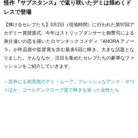
怪作『サブスタンス』で返り咲いたデミは煌めくド
レスで登場
【輝けるセレブたち】3月2日（現地時間）に行われた第97回ア
カデミー賞授賞式。今年はストリップダンサーと御曹司による
身分違いの恋を描いたロマンチックコメディ『ANORA アノー
ラ』が作品賞や監督賞を含む最多5冠に輝き、大きな話題とな
りました。そんななか、注目を集めたセレブたちの豪華なファ
ッションをご紹介していきます。
・
意外にも初受賞のデミ・ムーア、フレッシュなアンナ・サワ
イほか、ゴールデングローブ賞で輝きを放った女性たち