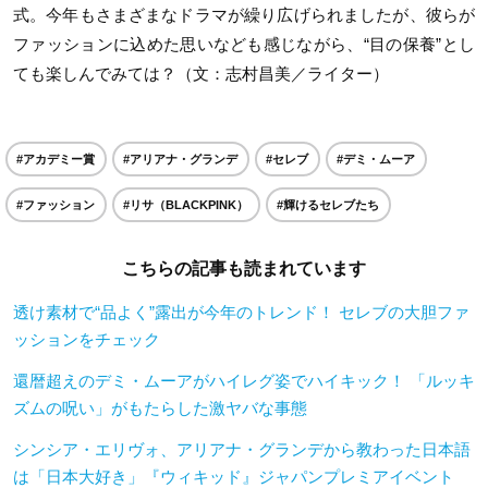
式。今年もさまざまなドラマが繰り広げられましたが、彼らが
ファッションに込めた思いなども感じながら、“目の保養”とし
ても楽しんでみては？（文：志村昌美／ライター）
#アカデミー賞
#アリアナ・グランデ
#セレブ
#デミ・ムーア
#ファッション
#リサ（BLACKPINK）
#輝けるセレブたち
こちらの記事も読まれています
透け素材で“品よく”露出が今年のトレンド！ セレブの大胆ファ
ッションをチェック
還暦超えのデミ・ムーアがハイレグ姿でハイキック！ 「ルッキ
ズムの呪い」がもたらした激ヤバな事態
シンシア・エリヴォ、アリアナ・グランデから教わった日本語
は「日本大好き」『ウィキッド』ジャパンプレミアイベント