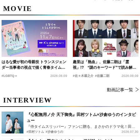
MOVIE
はるな愛が初の母親役 トランスジェン
趣里は「熱血」、佐藤二朗は「霊
ダー当事者の視点で描く青春タイムス
視」!? “謎のキーワード”で読み解く
リップコメディ
『踊る大捜査線 N.E.W.』新メンバー
#LGBTQ＋
2026.08.09
#佐々木蔵之介
#佐藤二朗
2026.08.09
動画記事一覧
INTERVIEW
『心配無用ノ介 天下御免』田村ツトム×沙倉ゆうのインタビ
ュー
『侍タイムスリッパー』ファンに贈る、まさかのドラマ化！田村ツトム×沙倉ゆうのが語る『心配無用ノ介』撮影秘話
#田村ツトム
#沙倉ゆうの
2026.07.30