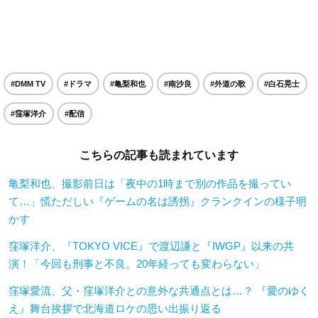
#DMM TV
#ドラマ
#亀梨和也
#南沙良
#外道の歌
#白石晃士
#窪塚洋介
#配信
こちらの記事も読まれています
亀梨和也、撮影前日は「夜中の1時まで別の作品を撮ってい
て…」慌ただしい『ゲームの名は誘拐』クランクインの様子明
かす
窪塚洋介、『TOKYO VICE』で渡辺謙と『IWGP』以来の共
演！「今回も刑事と不良。20年経っても変わらない」
窪塚愛流、父・窪塚洋介との意外な共通点とは…？ 『愛のゆく
え』舞台挨拶で北海道ロケの思い出振り返る