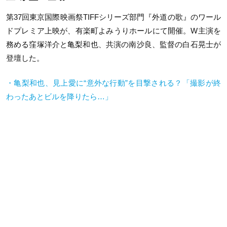
第37回東京国際映画祭TIFFシリーズ部門『外道の歌』のワール
ドプレミア上映が、有楽町よみうりホールにて開催。W主演を
務める窪塚洋介と亀梨和也、共演の南沙良、監督の⽩⽯晃⼠が
登壇した。
・亀梨和也、見上愛に“意外な行動”を目撃される？「撮影が終
わったあとビルを降りたら…」