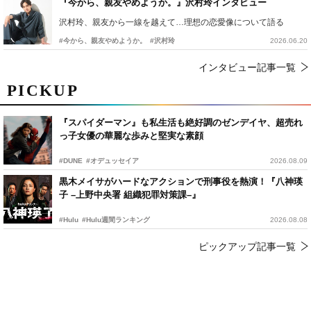
『今から、親友やめようか。』沢村玲インタビュー
沢村玲、親友から一線を越えて…理想の恋愛像について語る
#今から、親友やめようか。
#沢村玲
2026.06.20
インタビュー記事一覧
PICKUP
『スパイダーマン』も私生活も絶好調のゼンデイヤ、超売れ
っ子女優の華麗な歩みと堅実な素顔
#DUNE
#オデュッセイア
2026.08.09
黒木メイサがハードなアクションで刑事役を熱演！『八神瑛
子 –上野中央署 組織犯罪対策課–』
#Hulu
#Hulu週間ランキング
2026.08.08
ピックアップ記事一覧