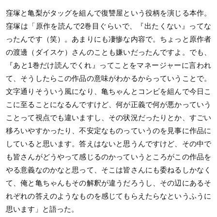
窪塚と亀梨がタッグを組んで復讐屋という役柄を演じる本作。
窪塚は「原作を読んで2巻目ぐらいで、『出たくない』ってな
ったんです（笑）。あまりにも凄惨な内容で。ちょっと原作者
の渡邊（ダイスケ）さんのことも嫌いだったんですよ。でも、
『あと1巻だけ読んでくれ』ってことをマネージャーに言われ
て、そうしたらこの作品の意味がわかるからっていうことで。
文字通りそういう風になり、亀ちゃんとコンビを組んで今日こ
こに至ることになるんですけど、何が正義で何が悪かっていう
ことって視点でも違いますし、その状況だったりとか、すごい
移ろいやすかったり、不安定なものっていうのを見事に作品に
していると思います。答えはないと思うんですけど、その中で
も皆さんがどうやって感じるのかっていうところがこの作品を
やる意義なのかなと思って、そこは皆さんにも委ねるしかなく
て、俺と亀ちゃんもその解釈が違うだろうし、その辺にあるそ
れぞれの答えのようなものを感じてもらえたらなというふうに
思います」と語った。