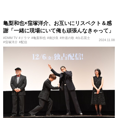
亀梨和也×窪塚洋介、お互いにリスペクト＆感
謝「一緒に現場にいて俺も頑張んなきゃって」
#DMM TV
#ドラマ
#亀梨和也
#南沙良
#外道の歌
#白石晃士
2024.11.08
#窪塚洋介
#配信