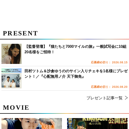
PRESENT
【監督登壇】『猫たちと7000マイルの旅』一般試写会に10組
20名様をご招待！
応募締め切り： 2026.08.15
田村ツトム＆沙倉ゆうののサイン入りチェキを1名様にプレゼ
ント！／『心配無用ノ介 天下御免』
応募締め切り： 2026.08.20
プレゼント記事一覧
MOVIE