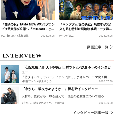
『冒険の夜』TAMA NEW WAVEグラン
『キングダム 魂の決戦』飛信隊が焚き
プリ受賞作が公開へ 『still dark』と同
火を囲む特別企画始動 秘蔵トーク満載
時上映決定
の“キングダムキャンプ”開催
#古川ヒロシ
#髙橋雄祐
2026.08.06
#キングダム
2026.08.06
動画記事一覧
INTERVIEW
『心配無用ノ介 天下御免』田村ツトム×沙倉ゆうのインタビ
ュー
『侍タイムスリッパー』ファンに贈る、まさかのドラマ化！田村ツトム×沙倉ゆうのが語る『心配無用ノ介』撮影秘話
#田村ツトム
#沙倉ゆうの
2026.07.30
『今から、親友やめようか。』沢村玲インタビュー
沢村玲、親友から一線を越えて…理想の恋愛像について語る
#今から、親友やめようか。
#沢村玲
2026.06.20
インタビュー記事一覧