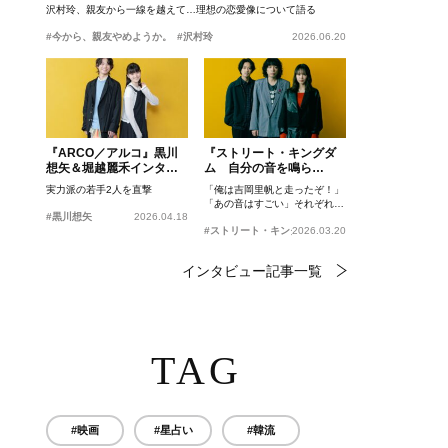
沢村玲、親友から一線を越えて…理想の恋愛像について語る
#今から、親友やめようか。
#沢村玲
2026.06.20
『ARCO／アルコ』黒川
『ストリート・キングダ
想矢＆堀越麗禾インタビ
ム 自分の音を鳴ら
ュー
せ。』峯田和伸、若葉竜
実力派の若手2人を直撃
「俺は吉岡里帆と走ったぞ！」
也、吉岡里帆インタビュ
「あの音はすごい」それぞれの
ー
#黒川想矢
2026.04.18
忘れがたいシーンとは？
#ストリート・キングダム 自分の音を鳴らせ。
2026.03.20
インタビュー記事一覧
TAG
#映画
#星占い
#韓流