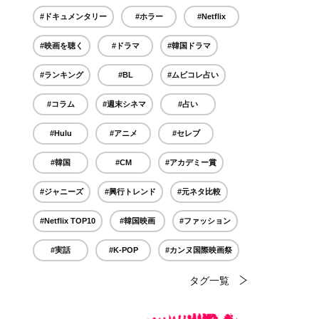
#ドキュメンタリー
#ホラー
#Netflix
#映画を聴く
#ドラマ
#韓国ドラマ
#ランキング
#BL
#ムビコレ占い
#コラム
#週末シネマ
#占い
#Hulu
#アニメ
#セレブ
#韓国
#CM
#アカデミー賞
#ジャニーズ
#興行トレンド
#元ネタ比較
#Netflix TOP10
#韓国映画
#ファッション
#実話
#K-POP
#カンヌ国際映画祭
タグ一覧