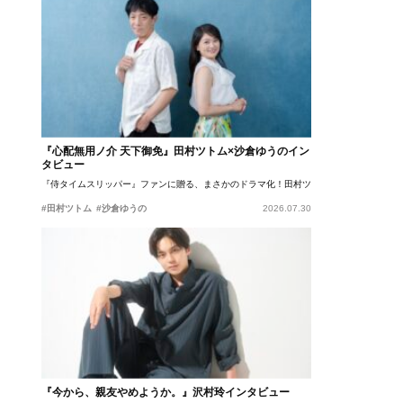
『心配無用ノ介 天下御免』田村ツトム×沙倉ゆうのイン
タビュー
『侍タイムスリッパー』ファンに贈る、まさかのドラマ化！田村ツトム×沙倉ゆうのが語
#田村ツトム
#沙倉ゆうの
2026.07.30
『今から、親友やめようか。』沢村玲インタビュー