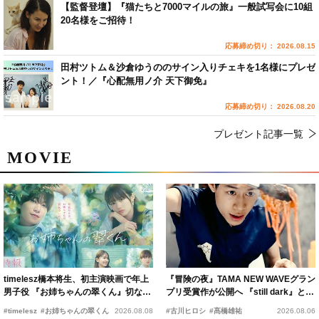
【監督登壇】『猫たちと7000マイルの旅』一般試写会に10組
20名様をご招待！
応募締め切り： 2026.08.15
田村ツトム＆沙倉ゆうののサイン入りチェキを1名様にプレゼ
ント！／『心配無用ノ介 天下御免』
応募締め切り： 2026.08.20
プレゼント記事一覧
MOVIE
timelesz橋本将生、初主演映画で年上
『冒険の夜』TAMA NEW WAVEグラン
男子役 『お姉ちゃんの翠くん』切ない
プリ受賞作が公開へ 『still dark』と同
恋の幕開けを予感
時上映決定
#timelesz
#お姉ちゃんの翠くん
2026.08.08
#古川ヒロシ
#髙橋雄祐
2026.08.06