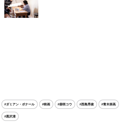
#ダミアン・ボナール
#映画
#柴咲コウ
#西島秀俊
#青木崇高
#黒沢清