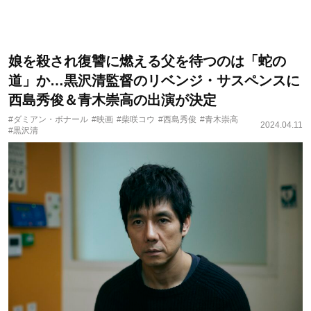
娘を殺され復讐に燃える父を待つのは「蛇の
道」か…黒沢清監督のリベンジ・サスペンスに
西島秀俊＆青木崇高の出演が決定
#ダミアン・ボナール
#映画
#柴咲コウ
#西島秀俊
#青木崇高
2024.04.11
#黒沢清