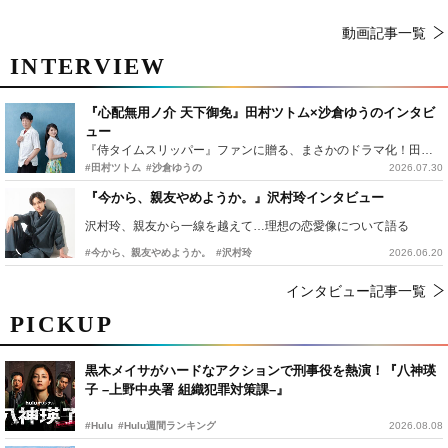
動画記事一覧
INTERVIEW
『心配無用ノ介 天下御免』田村ツトム×沙倉ゆうのインタビ
ュー
『侍タイムスリッパー』ファンに贈る、まさかのドラマ化！田村ツトム×沙倉ゆうのが語る『心配無用ノ介』撮影秘話
#田村ツトム
#沙倉ゆうの
2026.07.30
『今から、親友やめようか。』沢村玲インタビュー
沢村玲、親友から一線を越えて…理想の恋愛像について語る
#今から、親友やめようか。
#沢村玲
2026.06.20
インタビュー記事一覧
PICKUP
黒木メイサがハードなアクションで刑事役を熱演！『八神瑛
子 –上野中央署 組織犯罪対策課–』
#Hulu
#Hulu週間ランキング
2026.08.08