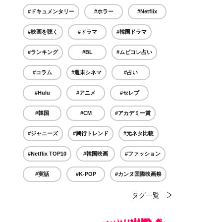
#ドキュメンタリー
#ホラー
#Netflix
#映画を聴く
#ドラマ
#韓国ドラマ
#ランキング
#BL
#ムビコレ占い
#コラム
#週末シネマ
#占い
#Hulu
#アニメ
#セレブ
#韓国
#CM
#アカデミー賞
#ジャニーズ
#興行トレンド
#元ネタ比較
#Netflix TOP10
#韓国映画
#ファッション
#実話
#K-POP
#カンヌ国際映画祭
タグ一覧