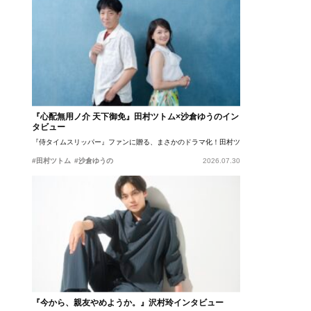
『心配無用ノ介 天下御免』田村ツトム×沙倉ゆうのイン
タビュー
『侍タイムスリッパー』ファンに贈る、まさかのドラマ化！田村ツトム×沙倉ゆうのが語
#田村ツトム
#沙倉ゆうの
2026.07.30
『今から、親友やめようか。』沢村玲インタビュー