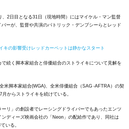
り、
2
日目となる
31
日（現地時間）にはマイケル・マン監督
イバーが、監督や共演のパトリック・デンプシーらとレッド
ライキの影響受けレッドカーペットは静かなスタート
カで続く脚本家組合と俳優組合のストライキについて見解を
全米脚本家組合
(WGA)
、全米俳優組合（
SAG -AFTRA
）の契
7
月からストライキを続けている。
ラーリ」の創設者でレーシングドライバーでもあったエンツ
インディーズ映画会社の「
Neon
」の配給作であり、同社は
得ている。