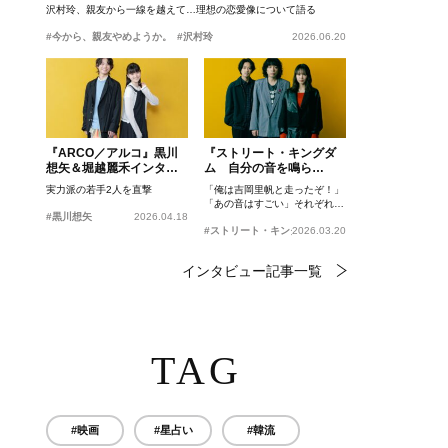
沢村玲、親友から一線を越えて…理想の恋愛像について語る
#今から、親友やめようか。
#沢村玲
2026.06.20
『ARCO／アルコ』黒川
『ストリート・キングダ
想矢＆堀越麗禾インタビ
ム 自分の音を鳴ら
ュー
せ。』峯田和伸、若葉竜
実力派の若手2人を直撃
「俺は吉岡里帆と走ったぞ！」
也、吉岡里帆インタビュ
「あの音はすごい」それぞれの
ー
#黒川想矢
2026.04.18
忘れがたいシーンとは？
#ストリート・キングダム 自分の音を鳴らせ。
2026.03.20
インタビュー記事一覧
TAG
#映画
#星占い
#韓流