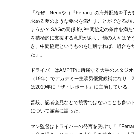
「なぜ、
Neon
や（『
Ferrari
』の海外配給を手が
求める夢のような要求を満たすことができるの
ょうか？
SAG
の関係者が中間協定の条件を満た
を積極的に支援する意思があり、他の人々はそ
き、中間協定というものを理解すれば、組合を
た」。
ドライバーは
AMPTP
に所属する大手のスタジオ
（
19
年）でアカデミー主演男優賞候補になり、
は
2019
年に『ザ・レポート』に主演している。
普段、記者会見などで饒舌ではないことも多い
について誠実に語った。
マン監督はドライバーの発言を受けて「『
Ferrar