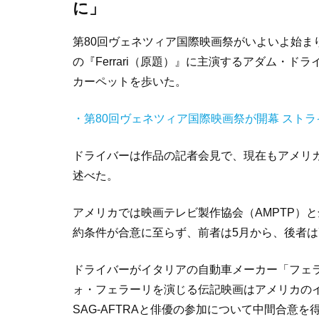
に」
第
80
回ヴェネツィア国際映画祭がいよいよ始ま
の『
Ferrari
（原題）』に主演するアダム・ドラ
カーペットを歩いた。
・第
80
回ヴェネツィア国際映画祭が開幕 スト
ドライバーは作品の記者会見で、現在もアメリ
述べた。
アメリカでは映画テレビ製作協会（
AMPTP
）と
約条件が合意に至らず、前者は
5
月から、後者は
ドライバーがイタリアの自動車メーカー「フェ
ォ・フェラーリを演じる伝記映画はアメリカの
SAG-AFTRA
と俳優の参加について中間合意を