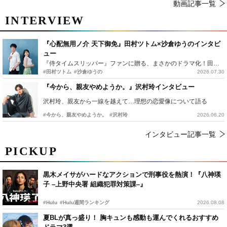
動画記事一覧
INTERVIEW
『心配無用ノ介 天下御免』田村ツトム×沙倉ゆうのインタビ
ュー
『侍タイムスリッパー』ファンに贈る、まさかのドラマ化！田村ツトム×沙倉ゆうのが語る『心配無用ノ介』撮影秘話
#田村ツトム
#沙倉ゆうの
2026.07.30
『今から、親友やめようか。』沢村玲インタビュー
沢村玲、親友から一線を越えて…理想の恋愛像について語る
#今から、親友やめようか。
#沢村玲
2026.06.20
インタビュー記事一覧
PICKUP
黒木メイサがハードなアクションで刑事役を熱演！『八神瑛
子 –上野中央署 組織犯罪対策課–』
#Hulu
#Hulu週間ランキング
2026.08.08
夏BLが真っ盛り！ 胸キュンも感動も運んでくれるおすすめ