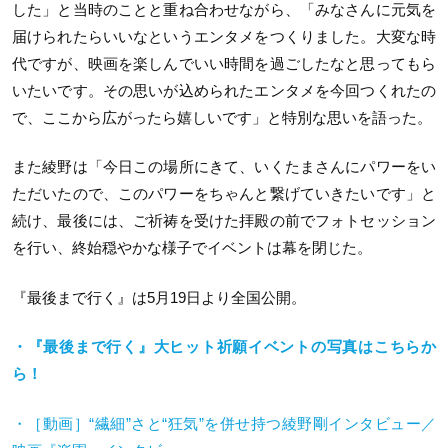
した」と当時のことと重ね合わせながら、「みなさんに元気を
届けられたらいいなというエンタメをつくりました。大変な時
代ですが、映画を楽しんでいい時間を過ごしたなと思ってもら
いたいです。その思いが込められたエンタメを今回つくれたの
で、ここから広がったら嬉しいです」と特別な思いを語った。
また綾野は「今日この場所にきて、いくたまさんにパワーをい
ただいたので、このパワーをちゃんと繋げていきたいです」と
続け、最後には、ご祈祷を受けた拝殿の前でフォトセッション
を行い、終始穏やかな様子でイベントは幕を閉じた。
『最後まで行く』は
5
月
19
日より全国公開。
・『最後まで行く』大ヒット祈願イベントの写真はこちらか
ら！
・［動画］“繊細”さと“狂気”を併せ持つ綾野剛インタビュー／