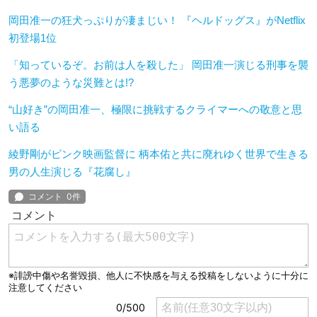
岡田准一の狂犬っぷりが凄まじい！ 『ヘルドッグス』がNetflix
初登場1位
「知っているぞ。お前は人を殺した」 岡田准一演じる刑事を襲
う悪夢のような災難とは!?
“山好き”の岡田准一、極限に挑戦するクライマーへの敬意と思
い語る
綾野剛がピンク映画監督に 柄本佑と共に廃れゆく世界で生きる
男の人生演じる『花腐し』