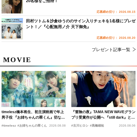
20名様をご招待！
応募締め切り： 2026.08.15
田村ツトム＆沙倉ゆうののサイン入りチェキを1名様にプレゼ
ント！／『心配無用ノ介 天下御免』
応募締め切り： 2026.08.20
プレゼント記事一覧
MOVIE
timelesz橋本将生、初主演映画で年上
『冒険の夜』TAMA NEW WAVEグラン
男子役 『お姉ちゃんの翠くん』切ない
プリ受賞作が公開へ 『still dark』と同
恋の幕開けを予感
時上映決定
#timelesz
#お姉ちゃんの翠くん
2026.08.08
#古川ヒロシ
#髙橋雄祐
2026.08.06