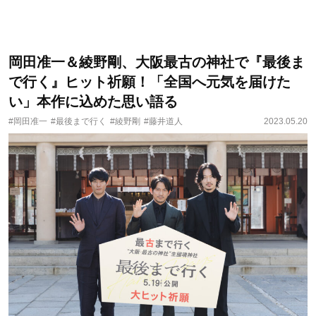
岡田准一＆綾野剛、大阪最古の神社で『最後ま
で行く』ヒット祈願！「全国へ元気を届けた
い」本作に込めた思い語る
#岡田准一
#最後まで行く
#綾野剛
#藤井道人
2023.05.20