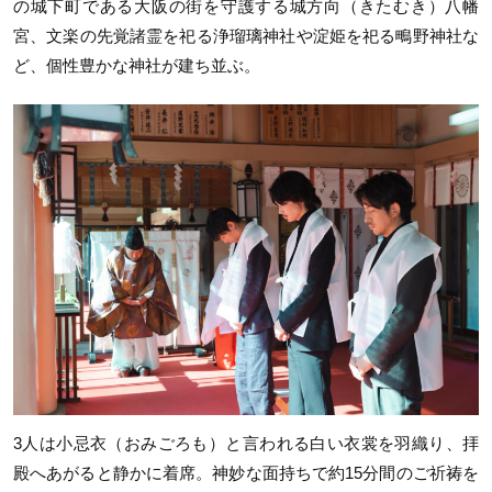
の城下町である大阪の街を守護する城方向（きたむき）八幡
宮、文楽の先覚諸霊を祀る浄瑠璃神社や淀姫を祀る鴫野神社な
ど、個性豊かな神社が建ち並ぶ。
3
人は小忌衣（おみごろも）と言われる白い衣裳を羽織り、拝
殿へあがると静かに着席。神妙な面持ちで約
15
分間のご祈祷を