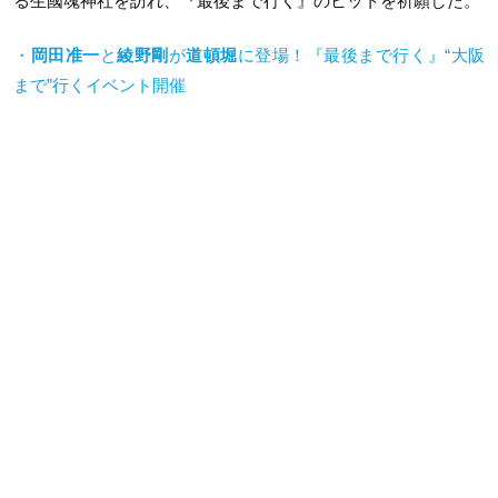
る生國魂神社を訪れ、『最後まで行く』のヒットを祈願した。
・
岡田准一
と
綾野剛
が
道頓堀
に登場！『最後まで行く』“大阪
まで”行くイベント開催