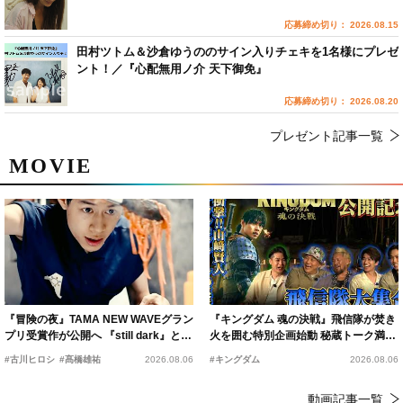
応募締め切り： 2026.08.15
田村ツトム＆沙倉ゆうののサイン入りチェキを1名様にプレゼ
ント！／『心配無用ノ介 天下御免』
応募締め切り： 2026.08.20
プレゼント記事一覧
MOVIE
『冒険の夜』TAMA NEW WAVEグラン
『キングダム 魂の決戦』飛信隊が焚き
プリ受賞作が公開へ 『still dark』と同
火を囲む特別企画始動 秘蔵トーク満載
時上映決定
の“キングダムキャンプ”開催
#古川ヒロシ
#髙橋雄祐
2026.08.06
#キングダム
2026.08.06
動画記事一覧