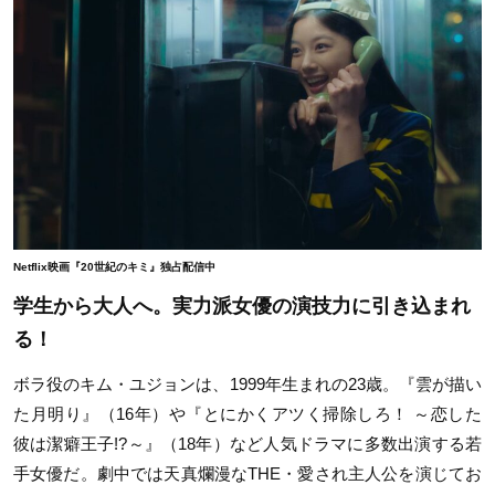
Netflix映画『20世紀のキミ』独占配信中
学生から大人へ。実力派女優の演技力に引き込まれ
る！
ボラ役のキム・ユジョンは、1999年生まれの23歳。『雲が描い
た月明り』（16年）や『とにかくアツく掃除しろ！ ～恋した
彼は潔癖王子!?～』（18年）など人気ドラマに多数出演する若
手女優だ。劇中では天真爛漫なTHE・愛され主人公を演じてお