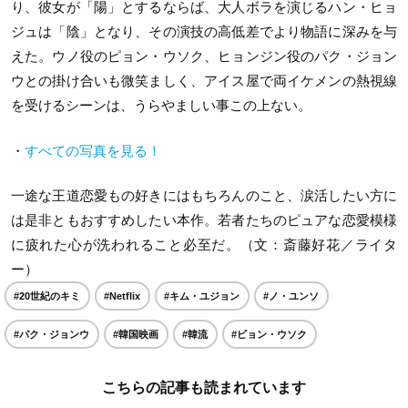
り、彼女が「陽」とするならば、大人ボラを演じるハン・ヒョ
ジュは「陰」となり、その演技の高低差でより物語に深みを与
えた。ウノ役のピョン・ウソク、ヒョンジン役のパク・ジョン
ウとの掛け合いも微笑ましく、アイス屋で両イケメンの熱視線
を受けるシーンは、うらやましい事この上ない。
・
すべての写真を見る！
一途な王道恋愛もの好きにはもちろんのこと、涙活したい方に
は是非ともおすすめしたい本作。若者たちのピュアな恋愛模様
に疲れた心が洗われること必至だ。（文：斎藤好花／ライタ
ー）
#20世紀のキミ
#Netflix
#キム・ユジョン
#ノ・ユンソ
#パク・ジョンウ
#韓国映画
#韓流
#ビョン・ウソク
こちらの記事も読まれています