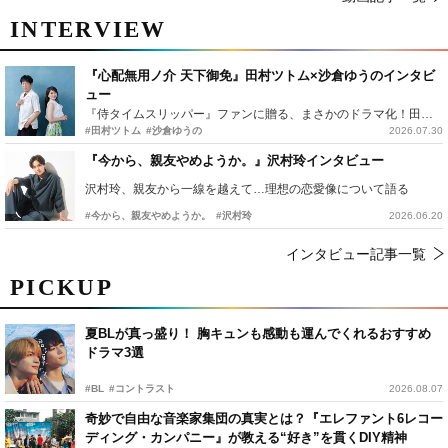
INTERVIEW
『心配無用ノ介 天下御免』田村ツトム×沙倉ゆうのインタビ
ュー
『侍タイムスリッパー』ファンに贈る、まさかのドラマ化！田村ツトム×沙倉ゆうのが語る『心配無用ノ介』撮影秘話
#田村ツトム
#沙倉ゆうの
2026.07.30
『今から、親友やめようか。』沢村玲インタビュー
沢村玲、親友から一線を越えて…理想の恋愛像について語る
#今から、親友やめようか。
#沢村玲
2026.06.20
インタビュー記事一覧
PICKUP
夏BLが真っ盛り！ 胸キュンも感動も運んでくれるおすすめ
ドラマ3選
#BL
#コントラスト
2026.08.07
奇妙で自由な音楽家集団の真実とは？『エレファント6レコー
ディング・カンパニー』が教える“好き”を貫くDIY精神