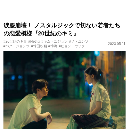
涙腺崩壊！ ノスタルジックで切ない若者たち
の恋愛模様『20世紀のキミ』
#20世紀のキミ
#Netflix
#キム・ユジョン
#ノ・ユンソ
2023.05.11
#パク・ジョンウ
#韓国映画
#韓流
#ビョン・ウソク