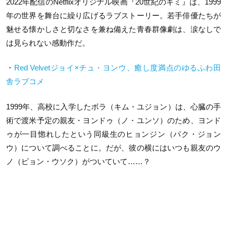
2022年配信のNetflixオリジナル映画『20世紀のキミ』は、1999
年の世界を舞台に繰り広げるラブストーリー。若手俳優たちが
魅せる懐かしさと切なさを兼ね備えた青春群像劇は、涙なしで
は見られない感動作だ。
・
Red Velvetジョイ×チュ・ヨンウ、癒し度満点のゆるふわ田
舎ラブコメ
1999年、高校に入学したボラ（キム・ユジョン）は、心臓の手
術で渡米予定の親友・ヨンドゥ（ノ・ユンソ）のため、ヨンド
ゥが一目惚れしたという同級生のヒョンジン（パク・ジョン
ウ）について調べることに。だが、彼の横にはいつも親友のウ
ノ（ピョン・ウソク）がついていて……？