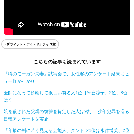
#ダヴィッド・ディ・ドナテッロ賞
こちらの記事も読まれています
『噂のモーガン夫妻』試写会で、女性客のアンケート結果にヒ
ュー様がっかり
医師になって診察して欲しい有名人1位は米倉涼子。2位、3位
は？
娘を殺された父親の復讐を肯定した人は9割──少年犯罪を巡る
日韓アンケートを実施
「年齢の割に若く見える芸能人」ダントツ1位は永作博美、2位