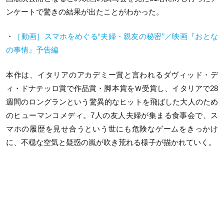
ンケートで驚きの結果が出たことがわかった。
・
［動画］スマホをめぐる“夫婦・親友の秘密”／映画『おとな
の事情』予告編
本作は、イタリアのアカデミー賞と言われるダヴィッド・デ
ィ・ドナテッロ賞で作品賞・脚本賞をＷ受賞し、イタリアで28
週間のロングランという驚異的なヒットを飛ばした大人のため
のヒューマンコメディ。7人の友人夫婦が集まる食事会で、ス
マホの履歴を見せ合うという世にも危険なゲームをきっかけ
に、不穏な空気と疑惑の嵐が吹き荒れる様子が描かれていく。