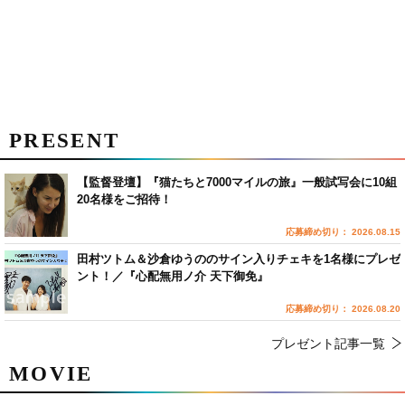
PRESENT
【監督登壇】『猫たちと7000マイルの旅』一般試写会に10組
20名様をご招待！
応募締め切り： 2026.08.15
田村ツトム＆沙倉ゆうののサイン入りチェキを1名様にプレゼ
ント！／『心配無用ノ介 天下御免』
応募締め切り： 2026.08.20
プレゼント記事一覧
MOVIE