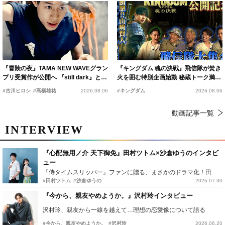
『冒険の夜』TAMA NEW WAVEグラン
『キングダム 魂の決戦』飛信隊が焚き
プリ受賞作が公開へ 『still dark』と同
火を囲む特別企画始動 秘蔵トーク満載
時上映決定
の“キングダムキャンプ”開催
#古川ヒロシ
#髙橋雄祐
2026.08.06
#キングダム
2026.08.06
動画記事一覧
INTERVIEW
『心配無用ノ介 天下御免』田村ツトム×沙倉ゆうのインタビ
ュー
『侍タイムスリッパー』ファンに贈る、まさかのドラマ化！田村ツトム×沙倉ゆうのが語る『心配無用ノ介』撮影秘話
#田村ツトム
#沙倉ゆうの
2026.07.30
『今から、親友やめようか。』沢村玲インタビュー
沢村玲、親友から一線を越えて…理想の恋愛像について語る
#今から、親友やめようか。
#沢村玲
2026.06.20