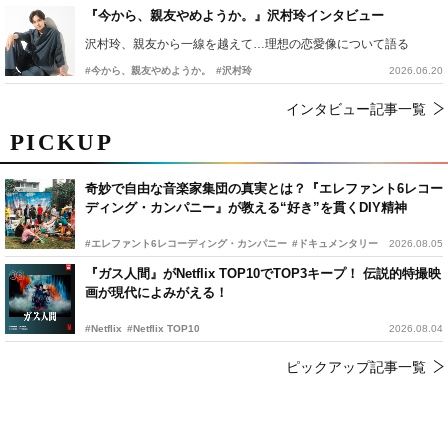
『今から、親友やめようか。』沢村玲インタビュー
沢村玲、親友から一線を越えて…理想の恋愛像について語る
#今から、親友やめようか。
#沢村玲
2026.06.20
インタビュー記事一覧
PICKUP
奇妙で自由な音楽家集団の真実とは？『エレファント6レコー
ディング・カンパニー』が教える“好き”を貫くDIY精神
#エレファント6レコーディング・カンパニー
#ドキュメンタリー
2026.08.05
『ガス人間』がNetflix TOP10でTOP3キープ！ 伝説的特撮映
画が現代によみがえる！
#Netflix
#Netflix TOP10
2026.08.04
ピックアップ記事一覧