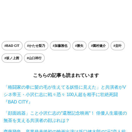
#BAD CIT
#かたせ梨乃
#加藤雅也
#勝矢
#園村健介
#圭叶
#坂ノ上茜
#山口祥行
こちらの記事も読まれています
「格闘家の拳に髪の毛が生えてる妖怪に見えた」と共演者がV
シネ帝王・小沢仁志に戦々恐々 100人超を相手に壮絶死闘
『BAD CITY』
「顔面凶器」こと小沢仁志の”還暦記念映画”！ 俳優人生最後の
無茶を支える共演者の顔ぶれは？
齋藤飛鳥、卒業発表後初の映画出演は坂口健太郎の“元”恋人役