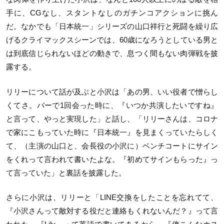
手に、CGなし、スタントなしのガチンコアクションに挑ん
だ。なかでも「日本統一」シリーズの山口祥行と死闘を繰り広
げるクライマックスシーンでは、60歳になろうとしている男と
は到底信じられないほどの動きで、息つく間もない肉弾戦を披
露する。
リリーについて話が及ぶと小沢は「あの男、いい役者で憎らし
くてさ。バーで1回会った時に、『いつか共演したいですね』
と言って、やっと実現した」と話し、「リリーさんは、コロナ
で家にこもっていた時に『日本統一』を見まくっていたらしく
て、（主演の山口と、会長役の小沢に）ベンチコートにサイン
をくれって言われて書いたよな。『初めてサインもらった』っ
て言っていた」と裏話を披露した。
さらに小沢は、リリーと「LINE交換をしたことを忘れてて、
『小沢さんって敵対する役だと連絡もくれないんだ？』って言