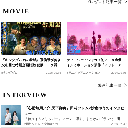
プレゼント記事一覧
MOVIE
『キングダム 魂の決戦』飛信隊が焚き
ティモシー・シャラメ初アニメ声優！
火を囲む特別企画始動 秘蔵トーク満載
イルミネーション新作『ノット・アロ
の“キングダムキャンプ”開催
ーン』2027年公開決定
#キングダム
2026.08.06
#アニメ
#アニメーション
2026.08.06
動画記事一覧
INTERVIEW
『心配無用ノ介 天下御免』田村ツトム×沙倉ゆうのインタビ
ュー
『侍タイムスリッパー』ファンに贈る、まさかのドラマ化！田村ツトム×沙倉ゆうのが語る『心配無用ノ介』撮影秘話
#田村ツトム
#沙倉ゆうの
2026.07.30