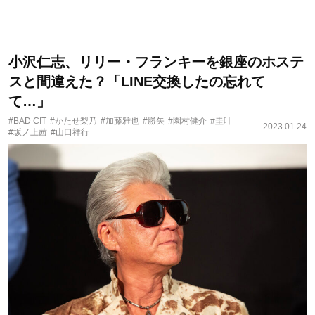
小沢仁志、リリー・フランキーを銀座のホステ
スと間違えた？「LINE交換したの忘れて
て…」
#BAD CIT
#かたせ梨乃
#加藤雅也
#勝矢
#園村健介
#圭叶
2023.01.24
#坂ノ上茜
#山口祥行