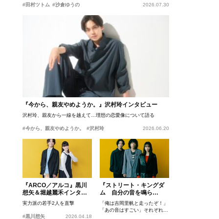
#田村ツトム
#沙倉ゆうの
2026.07.30
『今から、親友やめようか。』沢村玲インタビュー
沢村玲、親友から一線を越えて…理想の恋愛像について語る
#今から、親友やめようか。
#沢村玲
2026.06.20
『ARCO／アルコ』黒川
『ストリート・キングダ
想矢＆堀越麗禾インタビ
ム 自分の音を鳴ら
ュー
せ。』峯田和伸、若葉竜
実力派の若手2人を直撃
「俺は吉岡里帆と走ったぞ！」
也、吉岡里帆インタビュ
「あの音はすごい」それぞれの
ー
#黒川想矢
2026.04.18
忘れがたいシーンとは？