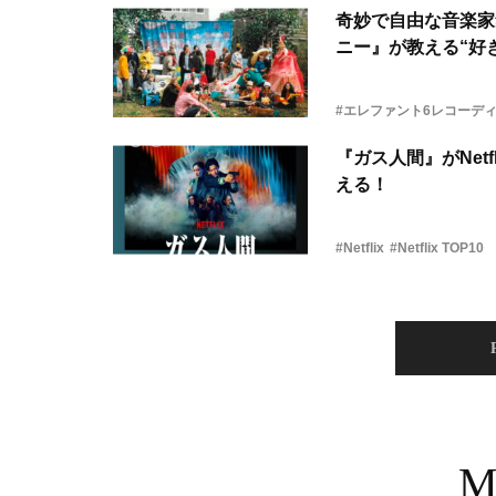
奇妙で自由な音楽家
ニー』が教える“好き
#エレファント6レコーデ
『ガス人間』がNetf
える！
#Netflix
#Netflix TOP10
M