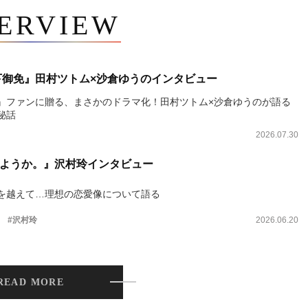
TERVIEW
下御免』田村ツトム×沙倉ゆうのインタビュー
』ファンに贈る、まさかのドラマ化！田村ツトム×沙倉ゆうのが語る
秘話
2026.07.30
ようか。』沢村玲インタビュー
を越えて…理想の恋愛像について語る
。
#沢村玲
2026.06.20
READ MORE