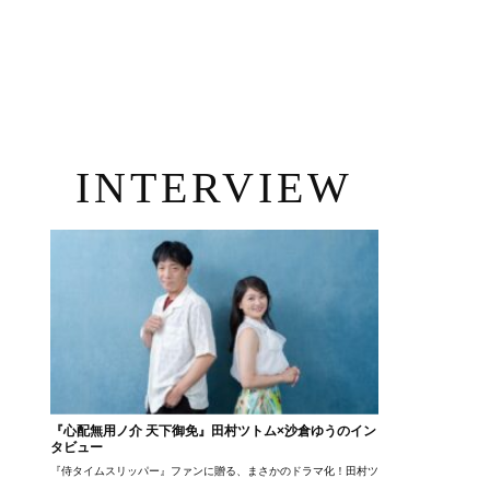
INTERVIEW
『心配無用ノ介 天下御免』田村ツトム×沙倉ゆうのイン
タビュー
『侍タイムスリッパー』ファンに贈る、まさかのドラマ化！田村ツトム×沙倉ゆうのが語