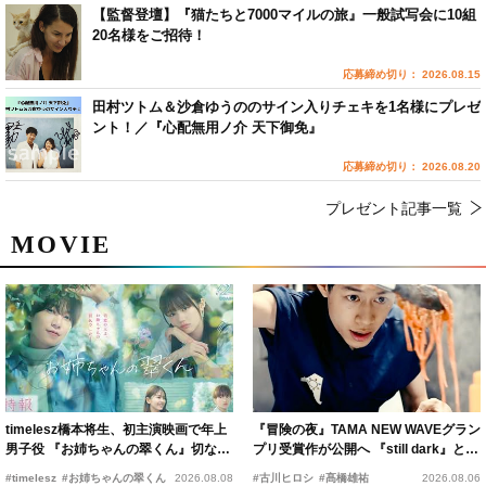
【監督登壇】『猫たちと7000マイルの旅』一般試写会に10組
20名様をご招待！
応募締め切り： 2026.08.15
田村ツトム＆沙倉ゆうののサイン入りチェキを1名様にプレゼ
ント！／『心配無用ノ介 天下御免』
応募締め切り： 2026.08.20
プレゼント記事一覧
MOVIE
timelesz橋本将生、初主演映画で年上
『冒険の夜』TAMA NEW WAVEグラン
男子役 『お姉ちゃんの翠くん』切ない
プリ受賞作が公開へ 『still dark』と同
恋の幕開けを予感
時上映決定
#timelesz
#お姉ちゃんの翠くん
2026.08.08
#古川ヒロシ
#髙橋雄祐
2026.08.06