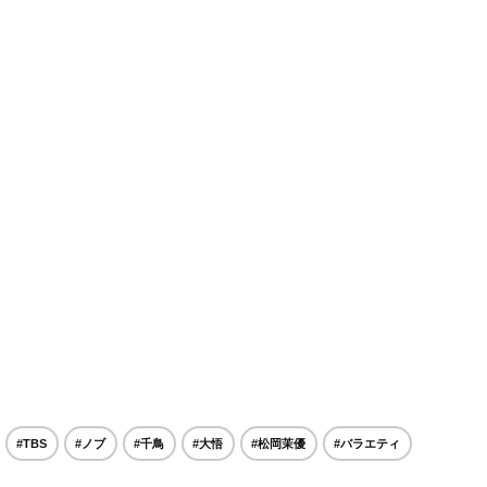
#TBS
#ノブ
#千鳥
#大悟
#松岡茉優
#バラエティ