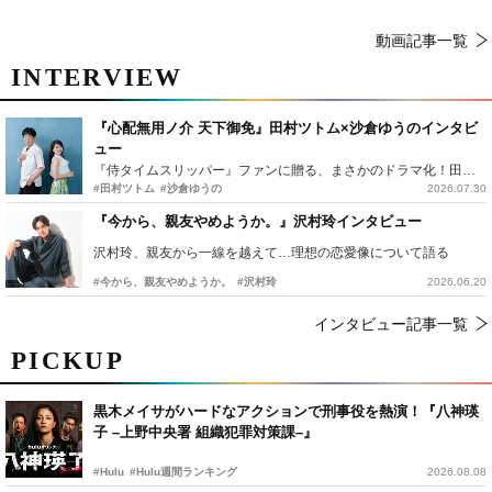
動画記事一覧
INTERVIEW
『心配無用ノ介 天下御免』田村ツトム×沙倉ゆうのインタビ
ュー
『侍タイムスリッパー』ファンに贈る、まさかのドラマ化！田村ツトム×沙倉ゆうのが語る『心配無用ノ介』撮影秘話
#田村ツトム
#沙倉ゆうの
2026.07.30
『今から、親友やめようか。』沢村玲インタビュー
沢村玲、親友から一線を越えて…理想の恋愛像について語る
#今から、親友やめようか。
#沢村玲
2026.06.20
インタビュー記事一覧
PICKUP
黒木メイサがハードなアクションで刑事役を熱演！『八神瑛
子 –上野中央署 組織犯罪対策課–』
#Hulu
#Hulu週間ランキング
2026.08.08