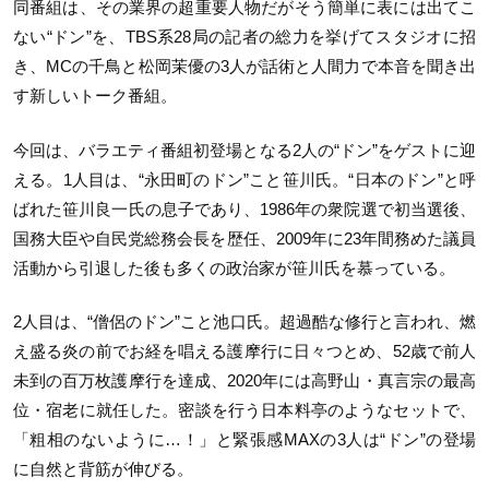
同番組は、その業界の超重要人物だがそう簡単に表には出てこ
ない“ドン”を、TBS系28局の記者の総力を挙げてスタジオに招
き、MCの千鳥と松岡茉優の3人が話術と人間力で本音を聞き出
す新しいトーク番組。
今回は、バラエティ番組初登場となる2人の“ドン”をゲストに迎
える。1人目は、“永田町のドン”こと笹川氏。“日本のドン”と呼
ばれた笹川良一氏の息子であり、1986年の衆院選で初当選後、
国務大臣や自民党総務会長を歴任、2009年に23年間務めた議員
活動から引退した後も多くの政治家が笹川氏を慕っている。
2人目は、“僧侶のドン”こと池口氏。超過酷な修行と言われ、燃
え盛る炎の前でお経を唱える護摩行に日々つとめ、52歳で前人
未到の百万枚護摩行を達成、2020年には高野山・真言宗の最高
位・宿老に就任した。密談を行う日本料亭のようなセットで、
「粗相のないように…！」と緊張感MAXの3人は“ドン”の登場
に自然と背筋が伸びる。