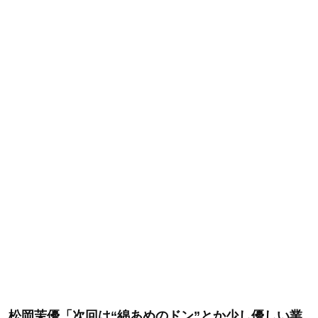
松岡茉優「次回は“綿あめのドン”とか少し優しい業