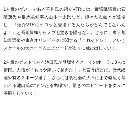
1人目のゲストである笹川氏の紹介VTRには、衆議院議員の石
破茂氏や群馬県知事の山本一太氏など、錚々たる面々が登場
し、「紹介VTRにケロッと登場する人たちがとんでもないん
よ！」と番組冒頭からノブも驚きを隠せない。さらに、東京都
知事選挙や東京オリンピックに関する「これぞドン！」という
スケールの大きすぎるエピソードが次々に飛び出していく。
2人目のゲストである池口氏が登場すると、そのオーラに3人は
驚愕。大悟が「もはや浮いて見えた！」と言うほどだ。歴代総
理や有名スポーツ選手、さらには裏社会の人々にまで幅広く慕
われる池口氏の“ドンたる由縁”や、驚きのエピソードを次々に
深掘りしていく。