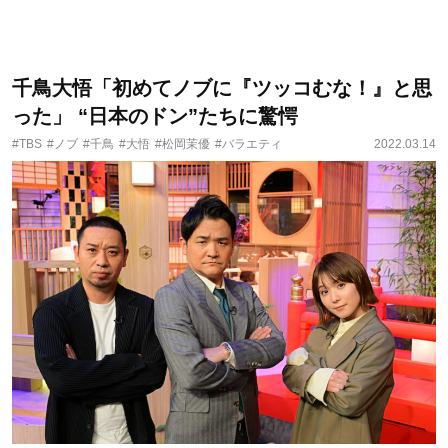
千鳥大悟「初めてノブに『ツッコむな！』と思
った」 “日本のドン”たちに驚愕
#TBS
#ノブ
#千鳥
#大悟
#松岡茉優
#バラエティ
2022.03.14