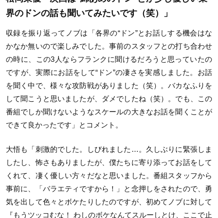
界のドンの話も聞いてみたいです（笑）」
収録を振り返ってノブは「各界の“ドン”とお話しする機会はな
かなか無いので楽しみでした。事前のスタッフとの打ち合わせ
の時に、この3人ならフランクに聞けるだろうと思っていたの
ですが、実際にお話をして“ドン”の凄さを実感しました。お話
を聞く中で、様々な攻防戦がありました（笑）。バカなふりを
して聞こうと思いましたが、ダメでしたね（笑）。でも、この
番組でしか聞けないようなスケールの大きなお話を聞くことが
できて良かったです」とコメント。
大悟も「刺激的でした。しびれました…。久しぶりに緊張しま
したし、怖さもありましたが、僕たちに寄り添ってお話をして
くれて、凄く優しい方々だなと思いました。番組スタッフから
事前に、「バラエティですから！」と念押しをされたので、勇
気を出して色々とボケたりしたのですが、初めてノブに対して
『もうツッコむな！ わしのボケなんてスルーしとけ、ここで止