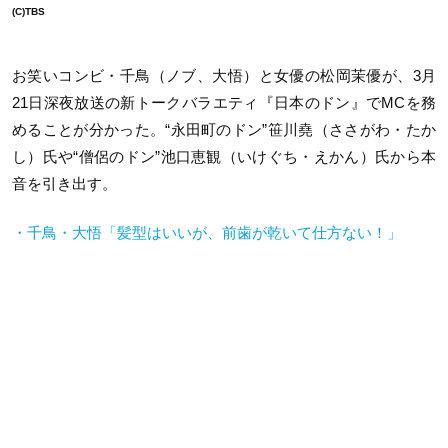
(C)TBS
お笑いコンビ・千鳥（ノブ、大悟）と女優の松岡茉優が、3月
21日深夜放送の新トークバラエティ『日本のドン』でMCを務
めることが分かった。“永田町のドン”笹川堯（ささがわ・たか
し）氏や“僧侶のドン”池口恵観（いけぐち・えかん）氏から本
音を引き出す。
・千鳥・大悟「髪型はいいが、前歯が乾いて仕方ない！」