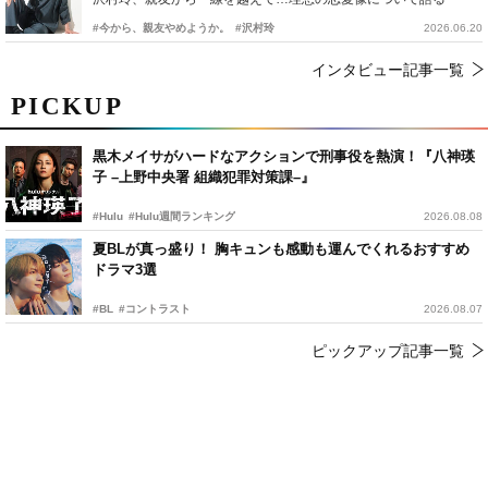
#今から、親友やめようか。
#沢村玲
2026.06.20
インタビュー記事一覧
PICKUP
黒木メイサがハードなアクションで刑事役を熱演！『八神瑛
子 –上野中央署 組織犯罪対策課–』
#Hulu
#Hulu週間ランキング
2026.08.08
夏BLが真っ盛り！ 胸キュンも感動も運んでくれるおすすめ
ドラマ3選
#BL
#コントラスト
2026.08.07
ピックアップ記事一覧