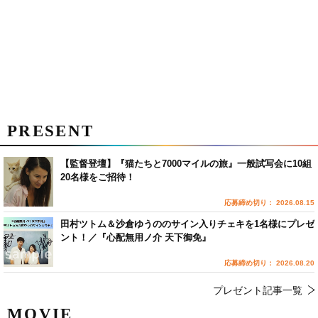
PRESENT
【監督登壇】『猫たちと7000マイルの旅』一般試写会に10組
20名様をご招待！
応募締め切り： 2026.08.15
田村ツトム＆沙倉ゆうののサイン入りチェキを1名様にプレゼ
ント！／『心配無用ノ介 天下御免』
応募締め切り： 2026.08.20
プレゼント記事一覧
MOVIE