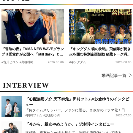
『冒険の夜』TAMA NEW WAVEグラン
『キングダム 魂の決戦』飛信隊が焚き
プリ受賞作が公開へ 『still dark』と同
火を囲む特別企画始動 秘蔵トーク満載
時上映決定
の“キングダムキャンプ”開催
#古川ヒロシ
#髙橋雄祐
2026.08.06
#キングダム
2026.08.06
動画記事一覧
INTERVIEW
『心配無用ノ介 天下御免』田村ツトム×沙倉ゆうのインタビ
ュー
『侍タイムスリッパー』ファンに贈る、まさかのドラマ化！田村ツトム×沙倉ゆうのが語る『心配無用ノ介』撮影秘話
#田村ツトム
#沙倉ゆうの
2026.07.30
『今から、親友やめようか。』沢村玲インタビュー
沢村玲、親友から一線を越えて…理想の恋愛像について語る