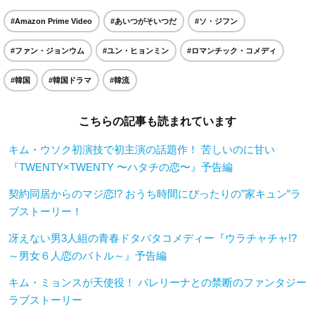
#Amazon Prime Video
#あいつがそいつだ
#ソ・ジフン
#ファン・ジョンウム
#ユン・ヒョンミン
#ロマンチック・コメディ
#韓国
#韓国ドラマ
#韓流
こちらの記事も読まれています
キム・ウソク初演技で初主演の話題作！ 苦しいのに甘い
『TWENTY×TWENTY 〜ハタチの恋〜』予告編
契約同居からのマジ恋!? おうち時間にぴったりの”家キュン”ラ
ブストーリー！
冴えない男3人組の青春ドタバタコメディー『ウラチャチャ!?
～男女６人恋のバトル～』予告編
キム・ミョンスが天使役！ バレリーナとの禁断のファンタジー
ラブストーリー