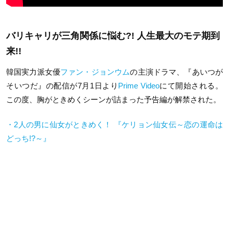
バリキャリが三角関係に悩む?! 人生最大のモテ期到
来!!
韓国実力派女優
ファン・ジョンウム
の主演ドラマ、『あいつが
そいつだ』の配信が7月1日より
Prime Video
にて開始される。
この度、胸がときめくシーンが詰まった予告編が解禁された。
・2人の男に仙女がときめく！ 『ケリョン仙女伝～恋の運命は
どっち!?～』