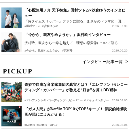
『心配無用ノ介 天下御免』田村ツトム×沙倉ゆうのインタビ
ュー
『侍タイムスリッパー』ファンに贈る、まさかのドラマ化！田村ツトム×沙倉ゆうのが語る『心配無用ノ介』撮影秘話
#田村ツトム
#沙倉ゆうの
2026.07.30
『今から、親友やめようか。』沢村玲インタビュー
沢村玲、親友から一線を越えて…理想の恋愛像について語る
#今から、親友やめようか。
#沢村玲
2026.06.20
インタビュー記事一覧
PICKUP
奇妙で自由な音楽家集団の真実とは？『エレファント6レコー
ディング・カンパニー』が教える“好き”を貫くDIY精神
#エレファント6レコーディング・カンパニー
#ドキュメンタリー
2026.08.05
『ガス人間』がNetflix TOP10でTOP3キープ！ 伝説的特撮映
画が現代によみがえる！
#Netflix
#Netflix TOP10
2026.08.04