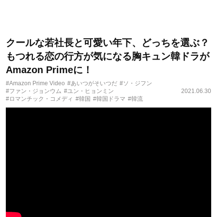
クールな若社長と可愛い年下、どっちを選ぶ？
もつれる恋の行方が気になる胸キュン韓ドラが
Amazon Primeに！
#Amazon Prime Video
#あいつがそいつだ
#ソ・ジフン
#ファン・ジョンウム
#ユン・ヒョンミン
2021.06.30
#ロマンチック・コメディ
#韓国
#韓国ドラマ
#韓流