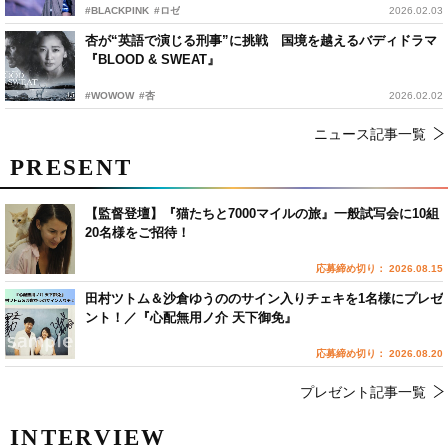
#BLACKPINK
#ロゼ
2026.02.03
杏が“英語で演じる刑事”に挑戦 国境を越えるバディドラマ
『BLOOD & SWEAT』
#WOWOW
#杏
2026.02.02
ニュース記事一覧
PRESENT
【監督登壇】『猫たちと7000マイルの旅』一般試写会に10組
20名様をご招待！
応募締め切り： 2026.08.15
田村ツトム＆沙倉ゆうののサイン入りチェキを1名様にプレゼ
ント！／『心配無用ノ介 天下御免』
応募締め切り： 2026.08.20
プレゼント記事一覧
INTERVIEW