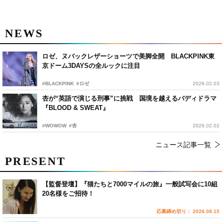
NEWS
ロゼ、ヌバックレザーショーツで美脚全開 BLACKPINK東
京ドーム3DAYSの全ルックに注目
#BLACKPINK
#ロゼ
2026.02.03
杏が“英語で演じる刑事”に挑戦 国境を越えるバディドラマ
『BLOOD & SWEAT』
#WOWOW
#杏
2026.02.02
ニュース記事一覧
PRESENT
【監督登壇】『猫たちと7000マイルの旅』一般試写会に10組
20名様をご招待！
応募締め切り： 2026.08.15