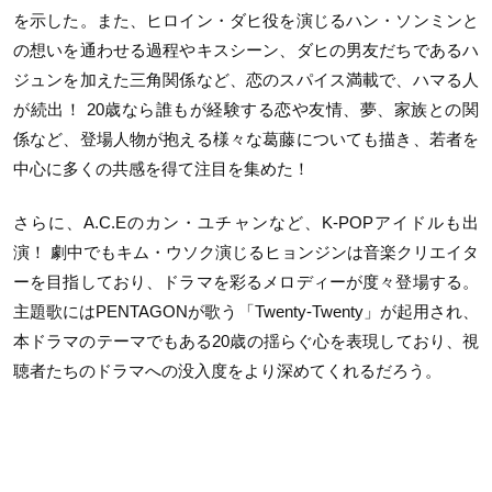
を示した。また、ヒロイン・ダヒ役を演じるハン・ソンミンと
の想いを通わせる過程やキスシーン、ダヒの男友だちであるハ
ジュンを加えた三角関係など、恋のスパイス満載で、ハマる人
が続出！ 20歳なら誰もが経験する恋や友情、夢、家族との関
係など、登場人物が抱える様々な葛藤についても描き、若者を
中心に多くの共感を得て注目を集めた！
さらに、A.C.Eのカン・ユチャンなど、K-POPアイドルも出
演！ 劇中でもキム・ウソク演じるヒョンジンは音楽クリエイタ
ーを目指しており、ドラマを彩るメロディーが度々登場する。
主題歌にはPENTAGONが歌う「Twenty-Twenty」が起用され、
本ドラマのテーマでもある20歳の揺らぐ心を表現しており、視
聴者たちのドラマへの没入度をより深めてくれるだろう。