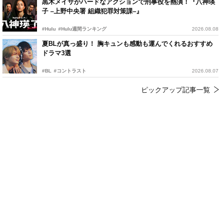
黒木メイサがハードなアクションで刑事役を熱演！『八神瑛
子 –上野中央署 組織犯罪対策課–』
#Hulu
#Hulu週間ランキング
2026.08.08
夏BLが真っ盛り！ 胸キュンも感動も運んでくれるおすすめ
ドラマ3選
#BL
#コントラスト
2026.08.07
ピックアップ記事一覧