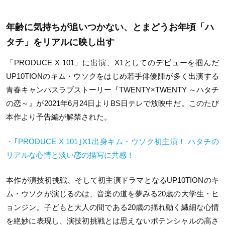
年齢に気持ちが追いつかない、とまどうお年頃「ハ
タチ」をリアルに映し出す
「PRODUCE X 101」に出演、X1としてのデビューを掴んだ
UP10TIONのキム・ウソクをはじめ若手俳優陣が多く出演する
青春キャンパスラブストーリー『TWENTY×TWENTY ～ハタチ
の恋～』が2021年6月24日よりBS日テレで放映中だ。このたび
本作より予告編が解禁された。
・｢PRODUCE X 101｣X1出身キム・ウソク初主演！ ハタチの
リアルな心情と淡い恋の描写に共感！
本作が演技初挑戦、そして初主演ドラマとなるUP10TIONのキ
ム・ウソクが演じるのは、音楽の道を夢みる20歳の大学生・ヒ
ョンジン。子どもと大人の間である20歳の揺れ動く繊細な心情
を絶妙に表現し、演技初挑戦とは思えないポテンシャルの高さ