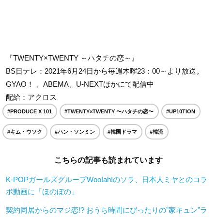
『TWENTY×TWENTY ～ハタチの恋～』
BS日テレ：2021年6月24日から毎週木曜23：00～より放送。
GYAO！ 、ABEMA、U-NEXTほかにて配信中
配給：アクロス
#PRODUCE X 101
#TWENTY×TWENTY 〜ハタチの恋〜
#UP10TION
#キム・ウソク
#ハン・ソンミン
#韓国ドラマ
#韓流
こちらの記事も読まれています
K-POPガールズグループWoo!ah!のソラ、日本人ミヤとのコラ
ボ動画に「ほのぼの」
契約同居からのマジ恋!? おうち時間にぴったりの”家キュン”ラ