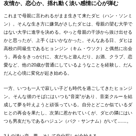
友情か、恋心か、揺れ動く淡い感情に心が弾む
これまで母親に言われるがまま生きて来たダヒ（ハン・ソンミ
ン）。そんな生き方に嫌気がさしたダヒは、母親の望む大学で
はない大学に進学を決める。やっと母親の干渉から抜け出せる
かと思ったが、上手くはいかなかった。そんなある日、ダヒは
高校の同級生であるヒョンジン（キム・ウソク）と偶然に出会
う。再会をきっかけに、友だちと遊んだり、お酒、クラブ、恋
愛など、他の20歳が普通にしているようなことを経験し、だん
だんと心境に変化が起き始める。
一方、いつも一人で寂しい子ども時代を過ごしてきたヒョンジ
ン。そんな彼のそばにはいつも“音楽”があり、音楽クルーを結
成して夢を叶えようと頑張っている。自分とどこか似ているダ
ヒとの再会を果たし、次第に惹かれていくが、ダヒの隣にはい
つも男友だちであるハジュン（パク・サンナム）がいて……。
3人の淡い恋、夢、そして自分探しが今始まる―。