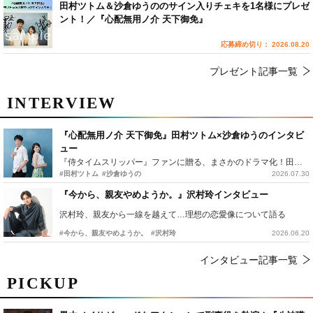
田村ツトム＆沙倉ゆうののサイン入りチェキを1名様にプレゼ
ント！／『心配無用ノ介 天下御免』
応募締め切り： 2026.08.20
プレゼント記事一覧
INTERVIEW
『心配無用ノ介 天下御免』田村ツトム×沙倉ゆうのインタビ
ュー
『侍タイムスリッパー』ファンに贈る、まさかのドラマ化！田村ツトム×沙倉ゆうのが語る『心配無用ノ介』撮影秘話
#田村ツトム
#沙倉ゆうの
2026.07.30
『今から、親友やめようか。』沢村玲インタビュー
沢村玲、親友から一線を越えて…理想の恋愛像について語る
#今から、親友やめようか。
#沢村玲
2026.06.20
インタビュー記事一覧
PICKUP