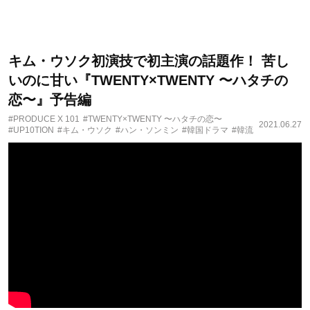
キム・ウソク初演技で初主演の話題作！ 苦し
いのに甘い『TWENTY×TWENTY 〜ハタチの
恋〜』予告編
#PRODUCE X 101
#TWENTY×TWENTY 〜ハタチの恋〜
2021.06.27
#UP10TION
#キム・ウソク
#ハン・ソンミン
#韓国ドラマ
#韓流